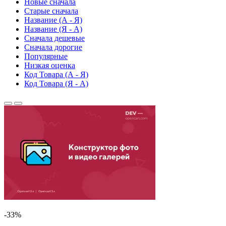
Новые сначала
Старые сначала
Название (А - Я)
Название (Я - А)
Сначала дешевые
Сначала дорогие
Популярные
Низкая оценка
Код Товара (А - Я)
Код Товара (Я - А)
-33%