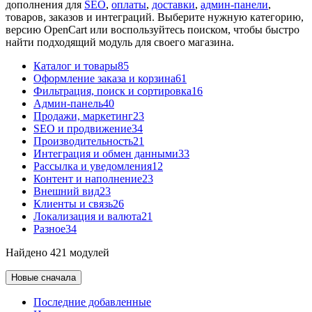
дополнения для
SEO
,
оплаты
,
доставки
,
админ-панели
,
товаров, заказов и интеграций. Выберите нужную категорию,
версию OpenCart или воспользуйтесь поиском, чтобы быстро
найти подходящий модуль для своего магазина.
Каталог и товары
85
Оформление заказа и корзина
61
Фильтрация, поиск и сортировка
16
Админ-панель
40
Продажи, маркетинг
23
SEO и продвижение
34
Производительность
21
Интеграция и обмен данными
33
Рассылка и уведомления
12
Контент и наполнение
23
Внешний вид
23
Клиенты и связь
26
Локализация и валюта
21
Разное
34
Найдено 421 модулей
Новые сначала
Последние добавленные