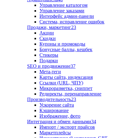
Управление каталогом
Управление заказами
Интерфейс админ-панели
Система, исправление ошибок
Продажи, маркетинг
23
Акции
Скидки
Купоны и промокоды
Бонусные баллы, кешбек
Стикеры
Подарки
SEO и продвижение
37
Мета-теги
Карты сайта, индексация
Ссылки (URL, ЧПУ)
Микроразметка, сниппет
Редиректы, перенаправление
Производительность
23
Ускорение сайта
Кэширование
Изображение, фото
Интеграция и обмен данными
34
Импорт / экспорт прайсов
Маркетплейсы