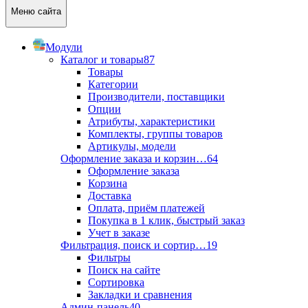
Меню сайта
Модули
Каталог и товары
87
Товары
Категории
Производители, поставщики
Опции
Атрибуты, характеристики
Комплекты, группы товаров
Артикулы, модели
Оформление заказа и корзин…
64
Оформление заказа
Корзина
Доставка
Оплата, приём платежей
Покупка в 1 клик, быстрый заказ
Учет в заказе
Фильтрация, поиск и сортир…
19
Фильтры
Поиск на сайте
Сортировка
Закладки и сравнения
Админ-панель
40