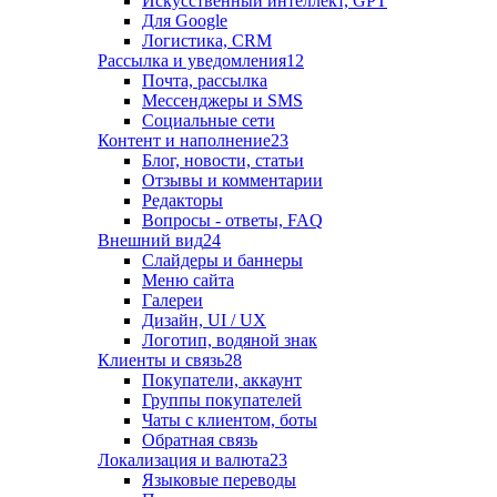
Искусственный интеллект, GPT
Для Google
Логистика, CRM
Рассылка и уведомления
12
Почта, рассылка
Мессенджеры и SMS
Социальные сети
Контент и наполнение
23
Блог, новости, статьи
Отзывы и комментарии
Редакторы
Вопросы - ответы, FAQ
Внешний вид
24
Слайдеры и баннеры
Меню сайта
Галереи
Дизайн, UI / UX
Логотип, водяной знак
Клиенты и связь
28
Покупатели, аккаунт
Группы покупателей
Чаты с клиентом, боты
Обратная связь
Локализация и валюта
23
Языковые переводы