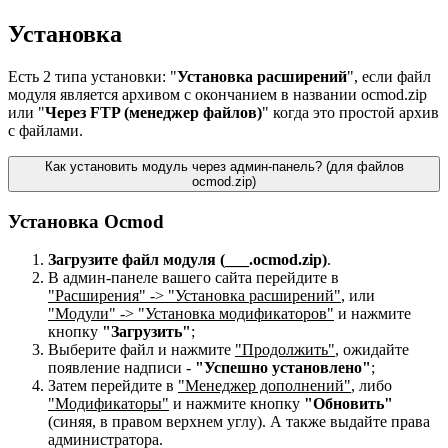
Установка
Есть 2 типа установки: "
Установка расширений
", если файл
модуля является архивом с окончанием в названии ocmod.zip
или "
Через FTP (менеджер файлов)
" когда это простой архив
с файлами.
Как установить модуль через админ-панель? (для файлов
ocmod.zip)
Установка Ocmod
Загрузите файл модуля (___.ocmod.zip)
.
В админ-панеле вашего сайта перейдите в
"Расширения" -> "Установка расширений"
, или
"Модули" -> "Установка модификаторов"
и нажмите
кнопку
"Загрузить"
;
Выберите файл и нажмите
"Продолжить"
, ожидайте
появление надписи -
"Успешно установлено"
;
Затем перейдите в
"Менеджер дополнений"
, либо
"Модификаторы"
и нажмите кнопку
"Обновить"
(синяя, в правом верхнем углу). А также выдайте права
администратора.