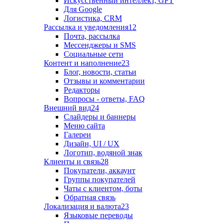
Искусственный интеллект, GPT
Для Google
Логистика, CRM
Рассылка и уведомления
12
Почта, рассылка
Мессенджеры и SMS
Социальные сети
Контент и наполнение
23
Блог, новости, статьи
Отзывы и комментарии
Редакторы
Вопросы - ответы, FAQ
Внешний вид
24
Слайдеры и баннеры
Меню сайта
Галереи
Дизайн, UI / UX
Логотип, водяной знак
Клиенты и связь
28
Покупатели, аккаунт
Группы покупателей
Чаты с клиентом, боты
Обратная связь
Локализация и валюта
23
Языковые переводы