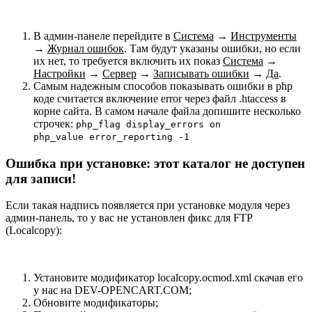
В админ-панеле перейдите в
Система
→
Инструменты
→
Журнал ошибок
. Там будут указаны ошибки, но если
их нет, то требуется включить их показ
Система
→
Настройки
→
Сервер
→
Записывать ошибки
→
Да
.
Самым надежным способов показывать ошибки в php
коде считается включение error через файл .htaccess в
корне сайта. В самом начале файла допишите несколько
строчек:
php_flag display_errors on
php_value error_reporting -1
Ошибка при установке: этот каталог не доступен
для записи!
Если такая надпись появляется при установке модуля через
админ-панель, то у вас не установлен фикс для FTP
(Localcopy):
Установите модификатор localcopy.ocmod.xml скачав его
у нас на DEV-OPENCART.COM;
Обновите модификаторы;