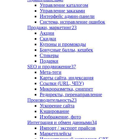
Управление каталогом
Управление заказами
Интерфейс админ-панели
Система, исправление ошибок
Продажи, маркетинг
23
Акции
Скидки
Купоны и промокоды
Бонусные баллы, кешбек
Стикеры
Подарки
SEO и продвижение
37
Мета-теги
Карты сайта, индексация
Ссылки (URL, ЧПУ)
Микроразметка, сниппет
Редиректы, перенаправление
Производительность
23
Ускорение сайта
Кэширование
Изображение, фото
Интеграция и обмен данными
34
Импорт / экспорт прайсов
Маркетплейсы