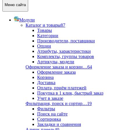
Меню сайта
Модули
Каталог и товары
87
Товары
Категории
Производители, поставщики
Опции
Атрибуты, характеристики
Комплекты, группы товаров
Артикулы, модели
Оформление заказа и корзин…
64
Оформление заказа
Корзина
Доставка
Оплата, приём платежей
Покупка в 1 клик, быстрый заказ
Учет в заказе
Фильтрация, поиск и сортир…
19
Фильтры
Поиск на сайте
Сортировка
Закладки и сравнения
Админ-панель
40