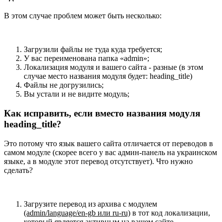
В этом случае проблем может быть несколько:
Загрузили файлы не туда куда требуется;
У вас переименована папка «admin»;
Локализация модуля и вашего сайта - разные (в этом
случае место названия модуля будет: heading_title)
Файлы не догрузились;
Вы устали и не видите модуль;
Как исправить, если вместо названия модуля
heading_title?
Это потому что язык вашего сайта отличается от переводов в
самом модуле (скорее всего у вас админ-панель на украинском
языке, а в модуле этот перевод отсутствует). Что нужно
сделать?
Загрузите перевод из архива с модулем
(admin/language/en-gb или ru-ru)
в тот код локализации,
который является активным на вашем сайте