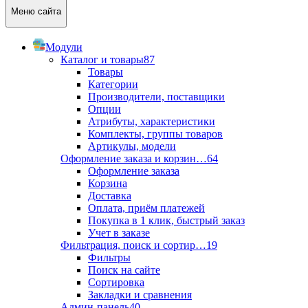
Меню сайта
Модули
Каталог и товары
87
Товары
Категории
Производители, поставщики
Опции
Атрибуты, характеристики
Комплекты, группы товаров
Артикулы, модели
Оформление заказа и корзин…
64
Оформление заказа
Корзина
Доставка
Оплата, приём платежей
Покупка в 1 клик, быстрый заказ
Учет в заказе
Фильтрация, поиск и сортир…
19
Фильтры
Поиск на сайте
Сортировка
Закладки и сравнения
Админ-панель
40