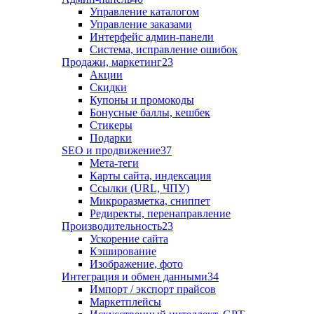
Управление каталогом
Управление заказами
Интерфейс админ-панели
Система, исправление ошибок
Продажи, маркетинг
23
Акции
Скидки
Купоны и промокоды
Бонусные баллы, кешбек
Стикеры
Подарки
SEO и продвижение
37
Мета-теги
Карты сайта, индексация
Ссылки (URL, ЧПУ)
Микроразметка, сниппет
Редиректы, перенаправление
Производительность
23
Ускорение сайта
Кэширование
Изображение, фото
Интеграция и обмен данными
34
Импорт / экспорт прайсов
Маркетплейсы