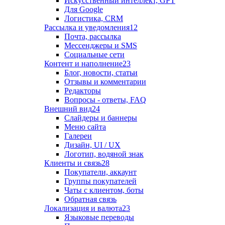
Искусственный интеллект, GPT
Для Google
Логистика, CRM
Рассылка и уведомления
12
Почта, рассылка
Мессенджеры и SMS
Социальные сети
Контент и наполнение
23
Блог, новости, статьи
Отзывы и комментарии
Редакторы
Вопросы - ответы, FAQ
Внешний вид
24
Слайдеры и баннеры
Меню сайта
Галереи
Дизайн, UI / UX
Логотип, водяной знак
Клиенты и связь
28
Покупатели, аккаунт
Группы покупателей
Чаты с клиентом, боты
Обратная связь
Локализация и валюта
23
Языковые переводы