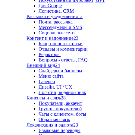
Искусственный интеллект, GPT
Для Google
Логистика, CRM
Рассылка и уведомления
12
Почта, рассылка
Мессенджеры и SMS
Социальные сети
Контент и наполнение
23
Блог, новости, статьи
Отзывы и комментарии
Редакторы
Вопросы - ответы, FAQ
Внешний вид
24
Слайдеры и баннеры
Меню сайта
Галереи
Дизайн, UI / UX
Логотип, водяной знак
Клиенты и связь
28
Покупатели, аккаунт
Группы покупателей
Чаты с клиентом, боты
Обратная связь
Локализация и валюта
23
Языковые переводы