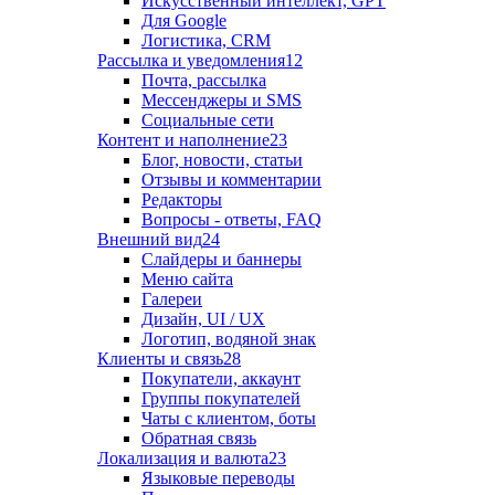
Искусственный интеллект, GPT
Для Google
Логистика, CRM
Рассылка и уведомления
12
Почта, рассылка
Мессенджеры и SMS
Социальные сети
Контент и наполнение
23
Блог, новости, статьи
Отзывы и комментарии
Редакторы
Вопросы - ответы, FAQ
Внешний вид
24
Слайдеры и баннеры
Меню сайта
Галереи
Дизайн, UI / UX
Логотип, водяной знак
Клиенты и связь
28
Покупатели, аккаунт
Группы покупателей
Чаты с клиентом, боты
Обратная связь
Локализация и валюта
23
Языковые переводы