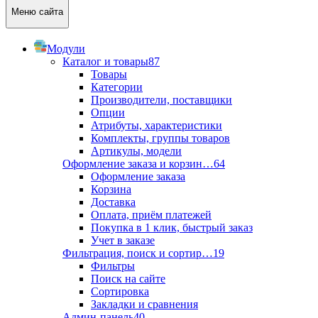
Меню сайта
Модули
Каталог и товары
87
Товары
Категории
Производители, поставщики
Опции
Атрибуты, характеристики
Комплекты, группы товаров
Артикулы, модели
Оформление заказа и корзин…
64
Оформление заказа
Корзина
Доставка
Оплата, приём платежей
Покупка в 1 клик, быстрый заказ
Учет в заказе
Фильтрация, поиск и сортир…
19
Фильтры
Поиск на сайте
Сортировка
Закладки и сравнения
Админ-панель
40