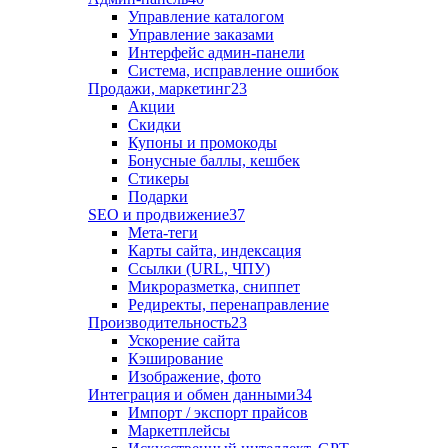
Управление каталогом
Управление заказами
Интерфейс админ-панели
Система, исправление ошибок
Продажи, маркетинг
23
Акции
Скидки
Купоны и промокоды
Бонусные баллы, кешбек
Стикеры
Подарки
SEO и продвижение
37
Мета-теги
Карты сайта, индексация
Ссылки (URL, ЧПУ)
Микроразметка, сниппет
Редиректы, перенаправление
Производительность
23
Ускорение сайта
Кэширование
Изображение, фото
Интеграция и обмен данными
34
Импорт / экспорт прайсов
Маркетплейсы