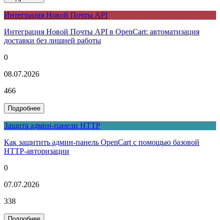
Интеграция Новой Почты API
Интеграция Новой Почты API в OpenCart: автоматизация
доставки без лишней работы
0
08.07.2026
466
Подробнее
Защита админ-панели HTTP
Как защитить админ-панель OpenCart с помощью базовой
HTTP-авторизации
0
07.07.2026
338
Подробнее