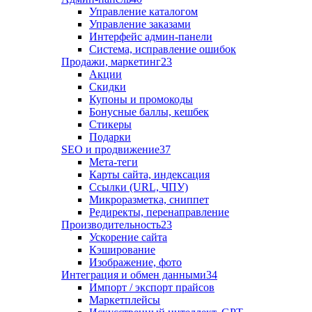
Управление каталогом
Управление заказами
Интерфейс админ-панели
Система, исправление ошибок
Продажи, маркетинг
23
Акции
Скидки
Купоны и промокоды
Бонусные баллы, кешбек
Стикеры
Подарки
SEO и продвижение
37
Мета-теги
Карты сайта, индексация
Ссылки (URL, ЧПУ)
Микроразметка, сниппет
Редиректы, перенаправление
Производительность
23
Ускорение сайта
Кэширование
Изображение, фото
Интеграция и обмен данными
34
Импорт / экспорт прайсов
Маркетплейсы