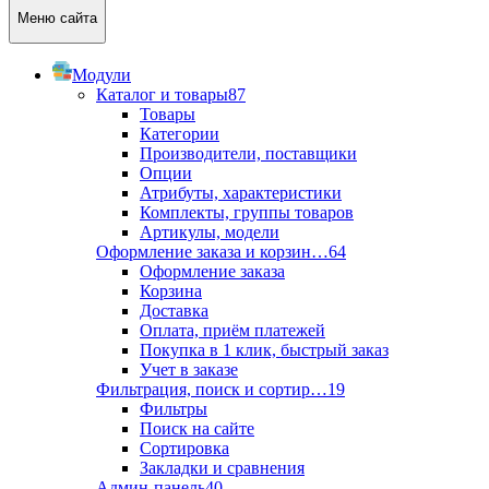
Меню сайта
Модули
Каталог и товары
87
Товары
Категории
Производители, поставщики
Опции
Атрибуты, характеристики
Комплекты, группы товаров
Артикулы, модели
Оформление заказа и корзин…
64
Оформление заказа
Корзина
Доставка
Оплата, приём платежей
Покупка в 1 клик, быстрый заказ
Учет в заказе
Фильтрация, поиск и сортир…
19
Фильтры
Поиск на сайте
Сортировка
Закладки и сравнения
Админ-панель
40