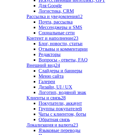
Искусственный интеллект, GPT
Для Google
Логистика, CRM
Рассылка и уведомления
12
Почта, рассылка
Мессенджеры и SMS
Социальные сети
Контент и наполнение
23
Блог, новости, статьи
Отзывы и комментарии
Редакторы
Вопросы - ответы, FAQ
Внешний вид
24
Слайдеры и баннеры
Меню сайта
Галереи
Дизайн, UI / UX
Логотип, водяной знак
Клиенты и связь
28
Покупатели, аккаунт
Группы покупателей
Чаты с клиентом, боты
Обратная связь
Локализация и валюта
23
Языковые переводы