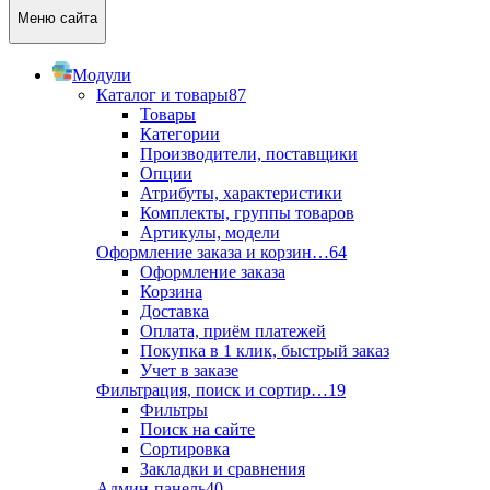
Меню сайта
Модули
Каталог и товары
87
Товары
Категории
Производители, поставщики
Опции
Атрибуты, характеристики
Комплекты, группы товаров
Артикулы, модели
Оформление заказа и корзин…
64
Оформление заказа
Корзина
Доставка
Оплата, приём платежей
Покупка в 1 клик, быстрый заказ
Учет в заказе
Фильтрация, поиск и сортир…
19
Фильтры
Поиск на сайте
Сортировка
Закладки и сравнения
Админ-панель
40