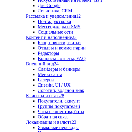
Искусственный интеллект, GPT
Для Google
Логистика, CRM
Рассылка и уведомления
12
Почта, рассылка
Мессенджеры и SMS
Социальные сети
Контент и наполнение
23
Блог, новости, статьи
Отзывы и комментарии
Редакторы
Вопросы - ответы, FAQ
Внешний вид
24
Слайдеры и баннеры
Меню сайта
Галереи
Дизайн, UI / UX
Логотип, водяной знак
Клиенты и связь
28
Покупатели, аккаунт
Группы покупателей
Чаты с клиентом, боты
Обратная связь
Локализация и валюта
23
Языковые переводы