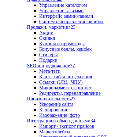
Управление каталогом
Управление заказами
Интерфейс админ-панели
Система, исправление ошибок
Продажи, маркетинг
23
Акции
Скидки
Купоны и промокоды
Бонусные баллы, кешбек
Стикеры
Подарки
SEO и продвижение
37
Мета-теги
Карты сайта, индексация
Ссылки (URL, ЧПУ)
Микроразметка, сниппет
Редиректы, перенаправление
Производительность
23
Ускорение сайта
Кэширование
Изображение, фото
Интеграция и обмен данными
34
Импорт / экспорт прайсов
Маркетплейсы