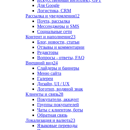
Искусственный интеллект, GPT
Для Google
Логистика, CRM
Рассылка и уведомления
12
Почта, рассылка
Мессенджеры и SMS
Социальные сети
Контент и наполнение
23
Блог, новости, статьи
Отзывы и комментарии
Редакторы
Вопросы - ответы, FAQ
Внешний вид
24
Слайдеры и баннеры
Меню сайта
Галереи
Дизайн, UI / UX
Логотип, водяной знак
Клиенты и связь
28
Покупатели, аккаунт
Группы покупателей
Чаты с клиентом, боты
Обратная связь
Локализация и валюта
23
Языковые переводы