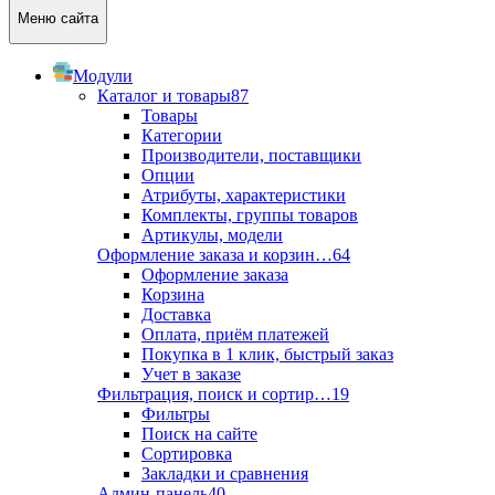
Меню сайта
Модули
Каталог и товары
87
Товары
Категории
Производители, поставщики
Опции
Атрибуты, характеристики
Комплекты, группы товаров
Артикулы, модели
Оформление заказа и корзин…
64
Оформление заказа
Корзина
Доставка
Оплата, приём платежей
Покупка в 1 клик, быстрый заказ
Учет в заказе
Фильтрация, поиск и сортир…
19
Фильтры
Поиск на сайте
Сортировка
Закладки и сравнения
Админ-панель
40