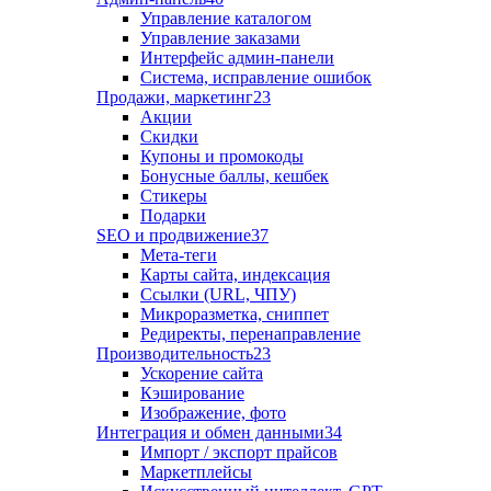
Управление каталогом
Управление заказами
Интерфейс админ-панели
Система, исправление ошибок
Продажи, маркетинг
23
Акции
Скидки
Купоны и промокоды
Бонусные баллы, кешбек
Стикеры
Подарки
SEO и продвижение
37
Мета-теги
Карты сайта, индексация
Ссылки (URL, ЧПУ)
Микроразметка, сниппет
Редиректы, перенаправление
Производительность
23
Ускорение сайта
Кэширование
Изображение, фото
Интеграция и обмен данными
34
Импорт / экспорт прайсов
Маркетплейсы