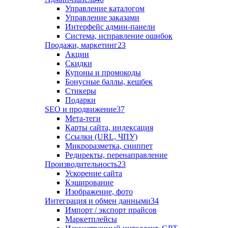
Управление каталогом
Управление заказами
Интерфейс админ-панели
Система, исправление ошибок
Продажи, маркетинг
23
Акции
Скидки
Купоны и промокоды
Бонусные баллы, кешбек
Стикеры
Подарки
SEO и продвижение
37
Мета-теги
Карты сайта, индексация
Ссылки (URL, ЧПУ)
Микроразметка, сниппет
Редиректы, перенаправление
Производительность
23
Ускорение сайта
Кэширование
Изображение, фото
Интеграция и обмен данными
34
Импорт / экспорт прайсов
Маркетплейсы