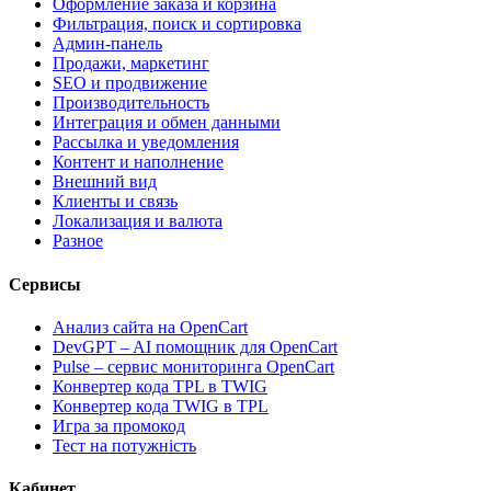
Оформление заказа и корзина
Фильтрация, поиск и сортировка
Админ-панель
Продажи, маркетинг
SEO и продвижение
Производительность
Интеграция и обмен данными
Рассылка и уведомления
Контент и наполнение
Внешний вид
Клиенты и связь
Локализация и валюта
Разное
Сервисы
Анализ сайта на OpenCart
DevGPT – AI помощник для OpenCart
Pulse – сервис мониторинга OpenCart
Конвертер кода TPL в TWIG
Конвертер кода TWIG в TPL
Игра за промокод
Тест на потужність
Кабинет