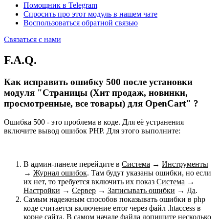
Помощник в Telegram
Спросить про этот модуль в нашем чате
Воспользоваться обратной связью
Связаться с нами
F.A.Q.
Как исправить ошибку 500 после установки
модуля "Страницы (Хит продаж, новинки,
просмотренные, все товары) для OpenCart" ?
Ошибка 500 - это проблема в коде. Для её устранения
включите вывод ошибок PHP. Для этого выполните:
В админ-панеле перейдите в
Система
→
Инструменты
→
Журнал ошибок
. Там будут указаны ошибки, но если
их нет, то требуется включить их показ
Система
→
Настройки
→
Сервер
→
Записывать ошибки
→
Да
.
Самым надежным способов показывать ошибки в php
коде считается включение error через файл .htaccess в
корне сайта. В самом начале файла допишите несколько