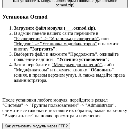
Как установить модуль через админ-панель? (для файлов
ocmod.zip)
Установка Ocmod
Загрузите файл модуля (___.ocmod.zip)
.
В админ-панеле вашего сайта перейдите в
"Расширения" -> "Установка расширений"
, или
"Модули" -> "Установка модификаторов"
и нажмите
кнопку
"Загрузить"
;
Выберите файл и нажмите
"Продолжить"
, ожидайте
появление надписи -
"Успешно установлено"
;
Затем перейдите в
"Менеджер дополнений"
, либо
"Модификаторы"
и нажмите кнопку
"Обновить"
(синяя, в правом верхнем углу). А также выдайте права
администратора.
После установки любого модуля, перейдите в раздел
"Система" -> "Группы пользователей" -> "Administrator",
снимите все галочки и поставьте их обратно, нажав на кнопку
"Выделить все" на полях просмотра и изменения.
Как установить модуль через FTP?