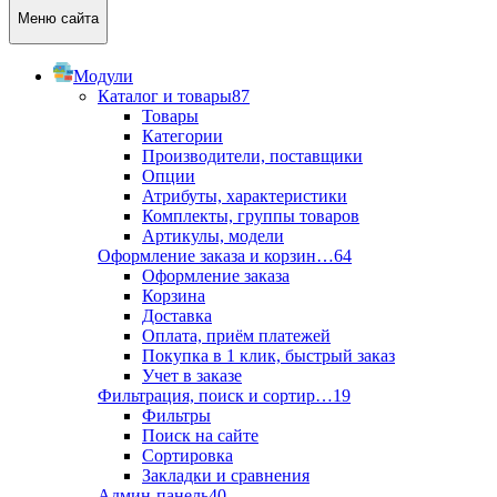
Меню сайта
Модули
Каталог и товары
87
Товары
Категории
Производители, поставщики
Опции
Атрибуты, характеристики
Комплекты, группы товаров
Артикулы, модели
Оформление заказа и корзин…
64
Оформление заказа
Корзина
Доставка
Оплата, приём платежей
Покупка в 1 клик, быстрый заказ
Учет в заказе
Фильтрация, поиск и сортир…
19
Фильтры
Поиск на сайте
Сортировка
Закладки и сравнения
Админ-панель
40