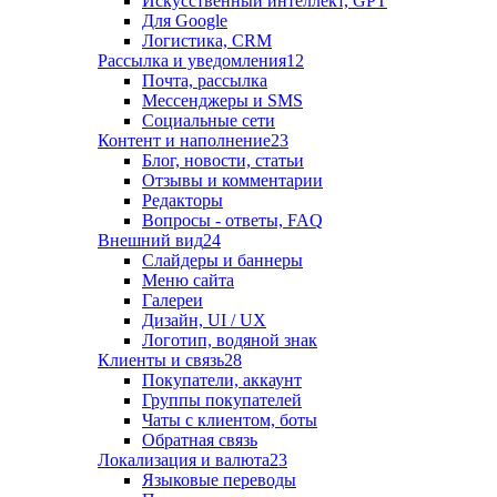
Искусственный интеллект, GPT
Для Google
Логистика, CRM
Рассылка и уведомления
12
Почта, рассылка
Мессенджеры и SMS
Социальные сети
Контент и наполнение
23
Блог, новости, статьи
Отзывы и комментарии
Редакторы
Вопросы - ответы, FAQ
Внешний вид
24
Слайдеры и баннеры
Меню сайта
Галереи
Дизайн, UI / UX
Логотип, водяной знак
Клиенты и связь
28
Покупатели, аккаунт
Группы покупателей
Чаты с клиентом, боты
Обратная связь
Локализация и валюта
23
Языковые переводы