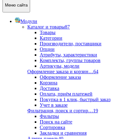
Меню сайта
Модули
Каталог и товары
87
Товары
Категории
Производители, поставщики
Опции
Атрибуты, характеристики
Комплекты, группы товаров
Артикулы, модели
Оформление заказа и корзин…
64
Оформление заказа
Корзина
Доставка
Оплата, приём платежей
Покупка в 1 клик, быстрый заказ
Учет в заказе
Фильтрация, поиск и сортир…
19
Фильтры
Поиск на сайте
Сортировка
Закладки и сравнения
Админ-панель
40