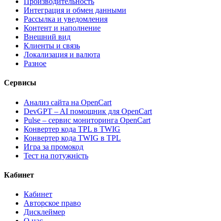
Производительность
Интеграция и обмен данными
Рассылка и уведомления
Контент и наполнение
Внешний вид
Клиенты и связь
Локализация и валюта
Разное
Сервисы
Анализ сайта на OpenCart
DevGPT – AI помощник для OpenCart
Pulse – сервис мониторинга OpenCart
Конвертер кода TPL в TWIG
Конвертер кода TWIG в TPL
Игра за промокод
Тест на потужність
Кабинет
Кабинет
Авторское право
Дисклеймер
О нас