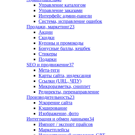
Управление каталогом
Управление заказами
Интерфейс админ-панели
Система, исправление ошибок
Продажи, маркетинг
23
Акции
Скидки
Купоны и промокоды
Бонусные баллы, кешбек
Стикеры
Подарки
SEO и продвижение
37
Мета-теги
Карты сайта, индексация
Ссылки (URL, ЧПУ)
Микроразметка, сниппет
Редиректы, перенаправление
Производительность
23
Ускорение сайта
Кэширование
Изображение, фото
Интеграция и обмен данными
34
Импорт / экспорт прайсов
Маркетплейсы