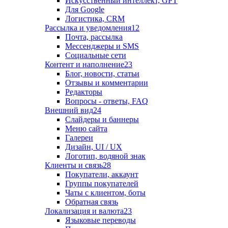
Искусственный интеллект, GPT
Для Google
Логистика, CRM
Рассылка и уведомления
12
Почта, рассылка
Мессенджеры и SMS
Социальные сети
Контент и наполнение
23
Блог, новости, статьи
Отзывы и комментарии
Редакторы
Вопросы - ответы, FAQ
Внешний вид
24
Слайдеры и баннеры
Меню сайта
Галереи
Дизайн, UI / UX
Логотип, водяной знак
Клиенты и связь
28
Покупатели, аккаунт
Группы покупателей
Чаты с клиентом, боты
Обратная связь
Локализация и валюта
23
Языковые переводы