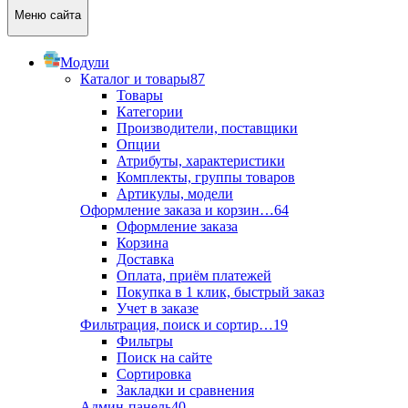
Меню сайта
Модули
Каталог и товары
87
Товары
Категории
Производители, поставщики
Опции
Атрибуты, характеристики
Комплекты, группы товаров
Артикулы, модели
Оформление заказа и корзин…
64
Оформление заказа
Корзина
Доставка
Оплата, приём платежей
Покупка в 1 клик, быстрый заказ
Учет в заказе
Фильтрация, поиск и сортир…
19
Фильтры
Поиск на сайте
Сортировка
Закладки и сравнения
Админ-панель
40