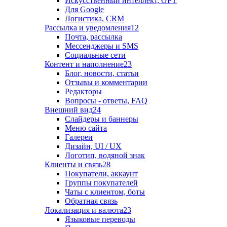
Искусственный интеллект, GPT
Для Google
Логистика, CRM
Рассылка и уведомления
12
Почта, рассылка
Мессенджеры и SMS
Социальные сети
Контент и наполнение
23
Блог, новости, статьи
Отзывы и комментарии
Редакторы
Вопросы - ответы, FAQ
Внешний вид
24
Слайдеры и баннеры
Меню сайта
Галереи
Дизайн, UI / UX
Логотип, водяной знак
Клиенты и связь
28
Покупатели, аккаунт
Группы покупателей
Чаты с клиентом, боты
Обратная связь
Локализация и валюта
23
Языковые переводы