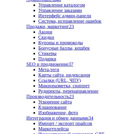
Управление каталогом
Управление заказами
Интерфейс админ-панели
Система, исправление ошибок
Продажи, маркетинг
23
Акции
Скидки
Купоны и промокоды
Бонусные баллы, кешбек
Стикеры
Подарки
SEO и продвижение
37
Мета-теги
Карты сайта, индексация
Ссылки (URL, ЧПУ)
Микроразметка, сниппет
Редиректы, перенаправление
Производительность
23
Ускорение сайта
Кэширование
Изображение, фото
Интеграция и обмен данными
34
Импорт / экспорт прайсов
Маркетплейсы