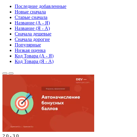
Последние добавленные
Новые сначала
Старые сначала
Название (А - Я)
Название (Я - А)
Сначала дешевые
Сначала дорогие
Популярные
Низкая оценка
Код Товара (А - Я)
Код Товара (Я - А)
2.0 - 3.0