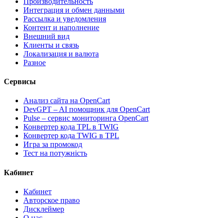
Производительность
Интеграция и обмен данными
Рассылка и уведомления
Контент и наполнение
Внешний вид
Клиенты и связь
Локализация и валюта
Разное
Сервисы
Анализ сайта на OpenCart
DevGPT – AI помощник для OpenCart
Pulse – сервис мониторинга OpenCart
Конвертер кода TPL в TWIG
Конвертер кода TWIG в TPL
Игра за промокод
Тест на потужність
Кабинет
Кабинет
Авторское право
Дисклеймер
О нас