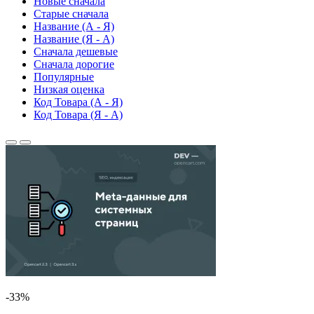
Новые сначала
Старые сначала
Название (А - Я)
Название (Я - А)
Сначала дешевые
Сначала дорогие
Популярные
Низкая оценка
Код Товара (А - Я)
Код Товара (Я - А)
-33%