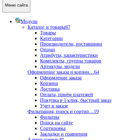
Меню сайта
Модули
Каталог и товары
87
Товары
Категории
Производители, поставщики
Опции
Атрибуты, характеристики
Комплекты, группы товаров
Артикулы, модели
Оформление заказа и корзин…
64
Оформление заказа
Корзина
Доставка
Оплата, приём платежей
Покупка в 1 клик, быстрый заказ
Учет в заказе
Фильтрация, поиск и сортир…
19
Фильтры
Поиск на сайте
Сортировка
Закладки и сравнения
Админ-панель
40