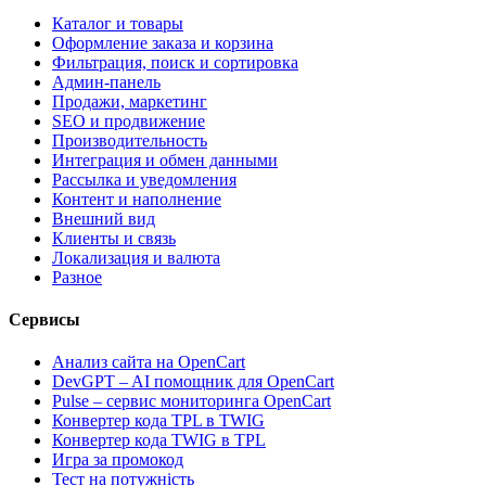
Каталог и товары
Оформление заказа и корзина
Фильтрация, поиск и сортировка
Админ-панель
Продажи, маркетинг
SEO и продвижение
Производительность
Интеграция и обмен данными
Рассылка и уведомления
Контент и наполнение
Внешний вид
Клиенты и связь
Локализация и валюта
Разное
Сервисы
Анализ сайта на OpenCart
DevGPT – AI помощник для OpenCart
Pulse – сервис мониторинга OpenCart
Конвертер кода TPL в TWIG
Конвертер кода TWIG в TPL
Игра за промокод
Тест на потужність