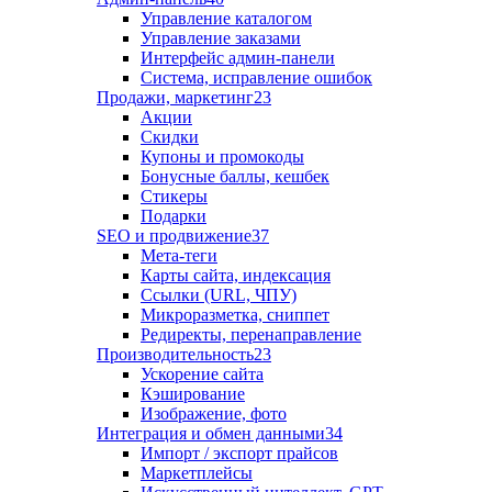
Управление каталогом
Управление заказами
Интерфейс админ-панели
Система, исправление ошибок
Продажи, маркетинг
23
Акции
Скидки
Купоны и промокоды
Бонусные баллы, кешбек
Стикеры
Подарки
SEO и продвижение
37
Мета-теги
Карты сайта, индексация
Ссылки (URL, ЧПУ)
Микроразметка, сниппет
Редиректы, перенаправление
Производительность
23
Ускорение сайта
Кэширование
Изображение, фото
Интеграция и обмен данными
34
Импорт / экспорт прайсов
Маркетплейсы