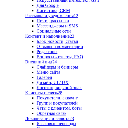
Искусственный интеллект, GPT
Для Google
Логистика, CRM
Рассылка и уведомления
12
Почта, рассылка
Мессенджеры и SMS
Социальные сети
Контент и наполнение
23
Блог, новости, статьи
Отзывы и комментарии
Редакторы
Вопросы - ответы, FAQ
Внешний вид
24
Слайдеры и баннеры
Меню сайта
Галереи
Дизайн, UI / UX
Логотип, водяной знак
Клиенты и связь
28
Покупатели, аккаунт
Группы покупателей
Чаты с клиентом, боты
Обратная связь
Локализация и валюта
23
Языковые переводы