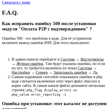
Связаться с нами
F.A.Q.
Как исправить ошибку 500 после установки
модуля "Оплата P2P с подтверждением" ?
Ошибка 500 - это проблема в коде. Для её устранения
включите вывод ошибок PHP. Для этого выполните:
В админ-панеле перейдите в
Система
→
Инструменты
→
Журнал ошибок
. Там будут указаны ошибки, но если
их нет, то требуется включить их показ
Система
→
Настройки
→
Сервер
→
Записывать ошибки
→
Да
.
Самым надежным способов показывать ошибки в php
коде считается включение error через файл .htaccess в
корне сайта. В самом начале файла допишите несколько
строчек:
php_flag display_errors on
php_value error_reporting -1
Ошибка при установке: этот каталог не доступен
для записи!