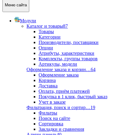
Меню сайта
Модули
Каталог и товары
87
Товары
Категории
Производители, поставщики
Опции
Атрибуты, характеристики
Комплекты, группы товаров
Артикулы, модели
Оформление заказа и корзин…
64
Оформление заказа
Корзина
Доставка
Оплата, приём платежей
Покупка в 1 клик, быстрый заказ
Учет в заказе
Фильтрация, поиск и сортир…
19
Фильтры
Поиск на сайте
Сортировка
Закладки и сравнения
Админ-панель
40