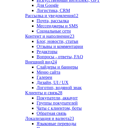
Искусственный интеллект, GPT
Для Google
Логистика, CRM
Рассылка и уведомления
12
Почта, рассылка
Мессенджеры и SMS
Социальные сети
Контент и наполнение
23
Блог, новости, статьи
Отзывы и комментарии
Редакторы
Вопросы - ответы, FAQ
Внешний вид
24
Слайдеры и баннеры
Меню сайта
Галереи
Дизайн, UI / UX
Логотип, водяной знак
Клиенты и связь
28
Покупатели, аккаунт
Группы покупателей
Чаты с клиентом, боты
Обратная связь
Локализация и валюта
23
Языковые переводы