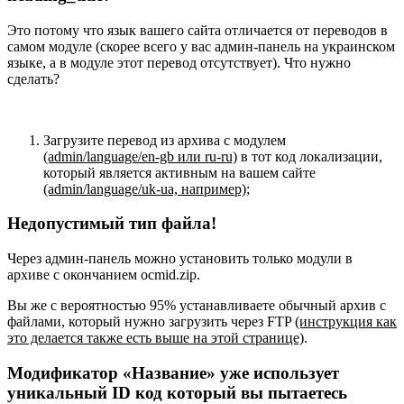
Это потому что язык вашего сайта отличается от переводов в
самом модуле (скорее всего у вас админ-панель на украинском
языке, а в модуле этот перевод отсутствует). Что нужно
сделать?
Загрузите перевод из архива с модулем
(admin/language/en-gb или ru-ru)
в тот код локализации,
который является активным на вашем сайте
(admin/language/uk-ua, например)
;
Недопустимый тип файла!
Через админ-панель можно установить только модули в
архиве с окончанием ocmid.zip.
Вы же с вероятностью 95% устанавливаете обычный архив с
файлами, который нужно загрузить через FTP
(инструкция как
это делается также есть выше на этой странице)
.
Модификатор «Название» уже использует
уникальный ID код который вы пытаетесь