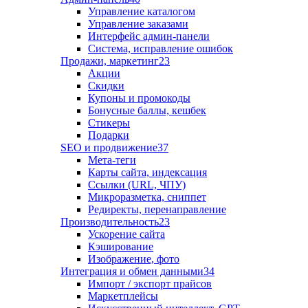
Управление каталогом
Управление заказами
Интерфейс админ-панели
Система, исправление ошибок
Продажи, маркетинг
23
Акции
Скидки
Купоны и промокоды
Бонусные баллы, кешбек
Стикеры
Подарки
SEO и продвижение
37
Мета-теги
Карты сайта, индексация
Ссылки (URL, ЧПУ)
Микроразметка, сниппет
Редиректы, перенаправление
Производительность
23
Ускорение сайта
Кэширование
Изображение, фото
Интеграция и обмен данными
34
Импорт / экспорт прайсов
Маркетплейсы