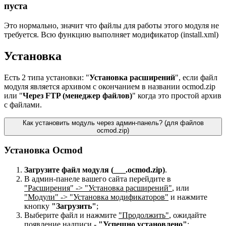
пуста
Это нормально, значит что файлы для работы этого модуля не
требуется. Всю функцию выполняет модификатор (install.xml)
Установка
Есть 2 типа установки: "
Установка расширений
", если файл
модуля является архивом с окончанием в названии ocmod.zip
или "
Через FTP (менеджер файлов)
" когда это простой архив
с файлами.
Как установить модуль через админ-панель? (для файлов
ocmod.zip)
Установка Ocmod
Загрузите файл модуля (___.ocmod.zip)
.
В админ-панеле вашего сайта перейдите в
"Расширения" -> "Установка расширений"
, или
"Модули" -> "Установка модификаторов"
и нажмите
кнопку
"Загрузить"
;
Выберите файл и нажмите
"Продолжить"
, ожидайте
появление надписи -
"Успешно установлено"
;