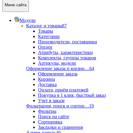
Меню сайта
Модули
Каталог и товары
87
Товары
Категории
Производители, поставщики
Опции
Атрибуты, характеристики
Комплекты, группы товаров
Артикулы, модели
Оформление заказа и корзин…
64
Оформление заказа
Корзина
Доставка
Оплата, приём платежей
Покупка в 1 клик, быстрый заказ
Учет в заказе
Фильтрация, поиск и сортир…
19
Фильтры
Поиск на сайте
Сортировка
Закладки и сравнения
Админ-панель
40