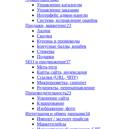
Управление каталогом
Управление заказами
Интерфейс админ-панели
Система, исправление ошибок
Продажи, маркетинг
23
Акции
Скидки
Купоны и промокоды
Бонусные баллы, кешбек
Стикеры
Подарки
SEO и продвижение
37
Мета-теги
Карты сайта, индексация
Ссылки (URL, ЧПУ)
Микроразметка, сниппет
Редиректы, перенаправление
Производительность
23
Ускорение сайта
Кэширование
Изображение, фото
Интеграция и обмен данными
34
Импорт / экспорт прайсов
Маркетплейсы