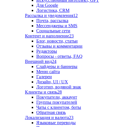
Искусственный интеллект, GPT
Для Google
Логистика, CRM
Рассылка и уведомления
12
Почта, рассылка
Мессенджеры и SMS
Социальные сети
Контент и наполнение
23
Блог, новости, статьи
Отзывы и комментарии
Редакторы
Вопросы - ответы, FAQ
Внешний вид
24
Слайдеры и баннеры
Меню сайта
Галереи
Дизайн, UI / UX
Логотип, водяной знак
Клиенты и связь
28
Покупатели, аккаунт
Группы покупателей
Чаты с клиентом, боты
Обратная связь
Локализация и валюта
23
Языковые переводы