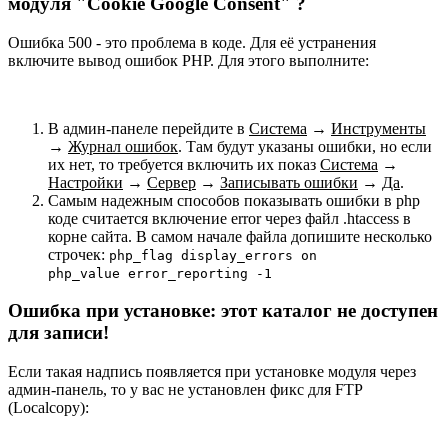
модуля "Cookie Google Consent" ?
Ошибка 500 - это проблема в коде. Для её устранения
включите вывод ошибок PHP. Для этого выполните:
В админ-панеле перейдите в
Система
→
Инструменты
→
Журнал ошибок
. Там будут указаны ошибки, но если
их нет, то требуется включить их показ
Система
→
Настройки
→
Сервер
→
Записывать ошибки
→
Да
.
Самым надежным способов показывать ошибки в php
коде считается включение error через файл .htaccess в
корне сайта. В самом начале файла допишите несколько
строчек:
php_flag display_errors on
php_value error_reporting -1
Ошибка при установке: этот каталог не доступен
для записи!
Если такая надпись появляется при установке модуля через
админ-панель, то у вас не установлен фикс для FTP
(Localcopy):