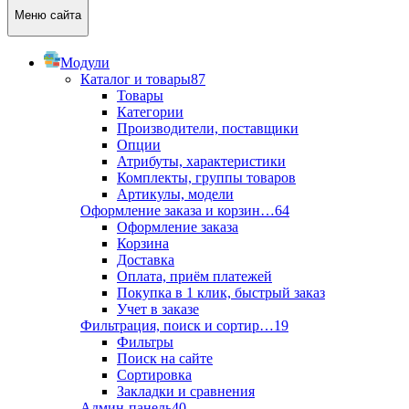
Меню сайта
Модули
Каталог и товары
87
Товары
Категории
Производители, поставщики
Опции
Атрибуты, характеристики
Комплекты, группы товаров
Артикулы, модели
Оформление заказа и корзин…
64
Оформление заказа
Корзина
Доставка
Оплата, приём платежей
Покупка в 1 клик, быстрый заказ
Учет в заказе
Фильтрация, поиск и сортир…
19
Фильтры
Поиск на сайте
Сортировка
Закладки и сравнения
Админ-панель
40