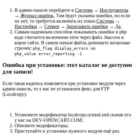
В админ-панеле перейдите в
Система
→
Инструменты
→
Журнал ошибок
. Там будут указаны ошибки, но если
их нет, то требуется включить их показ
Система
→
Настройки
→
Сервер
→
Записывать ошибки
→
Да
.
Самым надежным способов показывать ошибки в php
коде считается включение error через файл .htaccess в
корне сайта. В самом начале файла допишите несколько
строчек:
php_flag display_errors on
php_value error_reporting -1
Ошибка при установке: этот каталог не доступен
для записи!
Если такая надпись появляется при установке модуля через
админ-панель, то у вас не установлен фикс для FTP
(Localcopy):
Установите модификатор localcopy.ocmod.xml скачав его
у нас на DEV-OPENCART.COM;
Обновите модификаторы;
Приступайте к установке нужного модуля ещё раз.