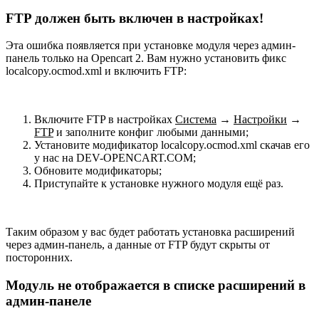
FTP должен быть включен в настройках!
Эта ошибка появляется при установке модуля через админ-
панель только на Opencart 2. Вам нужно установить фикс
localcopy.ocmod.xml и включить FTP:
Включите FTP в настройках
Система
→
Настройки
→
FTP
и заполните конфиг любыми данными;
Установите модификатор localcopy.ocmod.xml скачав его
у нас на DEV-OPENCART.COM;
Обновите модификаторы;
Приступайте к установке нужного модуля ещё раз.
Таким образом у вас будет работать установка расширений
через админ-панель, а данные от FTP будут скрыты от
посторонних.
Модуль не отображается в списке расширений в
админ-панеле