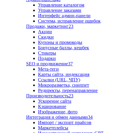
Управление каталогом
Управление заказами
Интерфейс админ-панели
Система, исправление ошибок
Продажи, маркетинг
23
Акции
Скидки
Купоны и промокоды
Бонусные баллы, кешбек
Стикеры
Подарки
SEO и продвижение
37
Мета-теги
Карты сайта, индексация
Ссылки (URL, ЧПУ)
Микроразметка, сниппет
Редиректы, перенаправление
Производительность
23
Ускорение сайта
Кэширование
Изображение, фото
Интеграция и обмен данными
34
Импорт / экспорт прайсов
Маркетплейсы