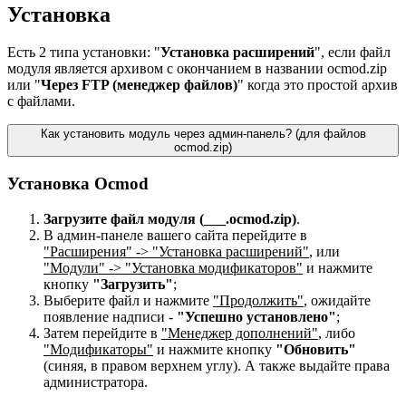
Установка
Есть 2 типа установки: "
Установка расширений
", если файл
модуля является архивом с окончанием в названии ocmod.zip
или "
Через FTP (менеджер файлов)
" когда это простой архив
с файлами.
Как установить модуль через админ-панель? (для файлов
ocmod.zip)
Установка Ocmod
Загрузите файл модуля (___.ocmod.zip)
.
В админ-панеле вашего сайта перейдите в
"Расширения" -> "Установка расширений"
, или
"Модули" -> "Установка модификаторов"
и нажмите
кнопку
"Загрузить"
;
Выберите файл и нажмите
"Продолжить"
, ожидайте
появление надписи -
"Успешно установлено"
;
Затем перейдите в
"Менеджер дополнений"
, либо
"Модификаторы"
и нажмите кнопку
"Обновить"
(синяя, в правом верхнем углу). А также выдайте права
администратора.