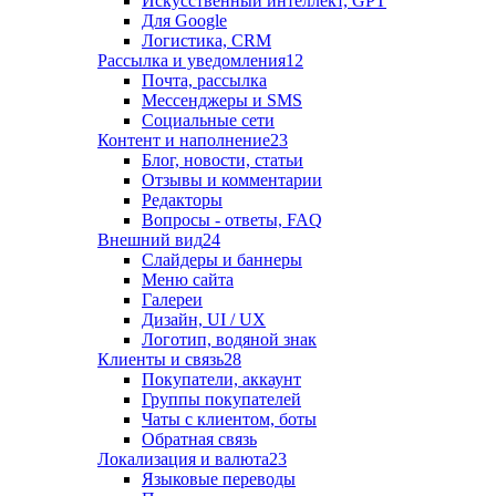
Искусственный интеллект, GPT
Для Google
Логистика, CRM
Рассылка и уведомления
12
Почта, рассылка
Мессенджеры и SMS
Социальные сети
Контент и наполнение
23
Блог, новости, статьи
Отзывы и комментарии
Редакторы
Вопросы - ответы, FAQ
Внешний вид
24
Слайдеры и баннеры
Меню сайта
Галереи
Дизайн, UI / UX
Логотип, водяной знак
Клиенты и связь
28
Покупатели, аккаунт
Группы покупателей
Чаты с клиентом, боты
Обратная связь
Локализация и валюта
23
Языковые переводы