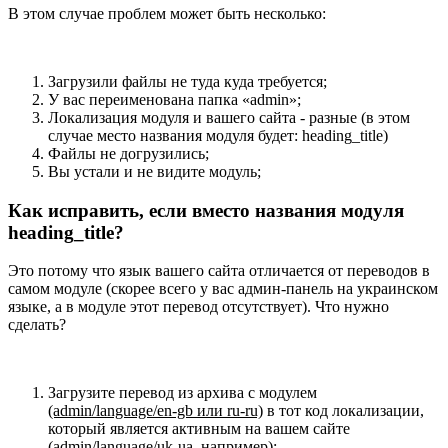
В этом случае проблем может быть несколько:
Загрузили файлы не туда куда требуется;
У вас переименована папка «admin»;
Локализация модуля и вашего сайта - разные (в этом
случае место названия модуля будет: heading_title)
Файлы не догрузились;
Вы устали и не видите модуль;
Как исправить, если вместо названия модуля
heading_title?
Это потому что язык вашего сайта отличается от переводов в
самом модуле (скорее всего у вас админ-панель на украинском
языке, а в модуле этот перевод отсутствует). Что нужно
сделать?
Загрузите перевод из архива с модулем
(admin/language/en-gb или ru-ru)
в тот код локализации,
который является активным на вашем сайте
(admin/language/uk-ua, например)
;