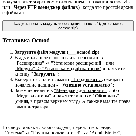
модуля является архивом с окончанием в названии ocmod.zip
или "
Через FTP (менеджер файлов)
" когда это простой архив
с файлами.
Как установить модуль через админ-панель? (для файлов
ocmod.zip)
Установка Ocmod
Загрузите файл модуля (___.ocmod.zip)
.
В админ-панеле вашего сайта перейдите в
"Расширения" -> "Установка расширений"
, или
"Модули" -> "Установка модификаторов"
и нажмите
кнопку
"Загрузить"
;
Выберите файл и нажмите
"Продолжить"
, ожидайте
появление надписи -
"Успешно установлено"
;
Затем перейдите в
"Менеджер дополнений"
, либо
"Модификаторы"
и нажмите кнопку
"Обновить"
(синяя, в правом верхнем углу). А также выдайте права
администратора.
После установки любого модуля, перейдите в раздел
"Система" -> "Группы пользователей" -> "Administrator",