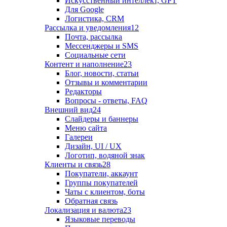
Искусственный интеллект, GPT
Для Google
Логистика, CRM
Рассылка и уведомления
12
Почта, рассылка
Мессенджеры и SMS
Социальные сети
Контент и наполнение
23
Блог, новости, статьи
Отзывы и комментарии
Редакторы
Вопросы - ответы, FAQ
Внешний вид
24
Слайдеры и баннеры
Меню сайта
Галереи
Дизайн, UI / UX
Логотип, водяной знак
Клиенты и связь
28
Покупатели, аккаунт
Группы покупателей
Чаты с клиентом, боты
Обратная связь
Локализация и валюта
23
Языковые переводы