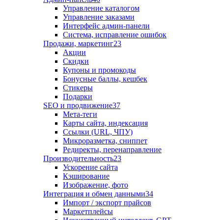
Управление каталогом
Управление заказами
Интерфейс админ-панели
Система, исправление ошибок
Продажи, маркетинг
23
Акции
Скидки
Купоны и промокоды
Бонусные баллы, кешбек
Стикеры
Подарки
SEO и продвижение
37
Мета-теги
Карты сайта, индексация
Ссылки (URL, ЧПУ)
Микроразметка, сниппет
Редиректы, перенаправление
Производительность
23
Ускорение сайта
Кэширование
Изображение, фото
Интеграция и обмен данными
34
Импорт / экспорт прайсов
Маркетплейсы