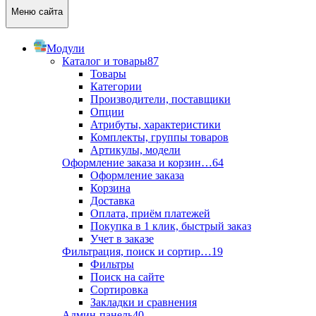
Меню сайта
Модули
Каталог и товары
87
Товары
Категории
Производители, поставщики
Опции
Атрибуты, характеристики
Комплекты, группы товаров
Артикулы, модели
Оформление заказа и корзин…
64
Оформление заказа
Корзина
Доставка
Оплата, приём платежей
Покупка в 1 клик, быстрый заказ
Учет в заказе
Фильтрация, поиск и сортир…
19
Фильтры
Поиск на сайте
Сортировка
Закладки и сравнения
Админ-панель
40