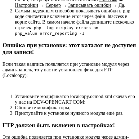
Настройки
→
Сервер
→
Записывать ошибки
→
Да
.
Самым надежным способов показывать ошибки в php
коде считается включение error через файл .htaccess в
корне сайта. В самом начале файла допишите несколько
строчек:
php_flag display_errors on
php_value error_reporting -1
Ошибка при установке: этот каталог не доступен
для записи!
Если такая надпись появляется при установке модуля через
админ-панель, то у вас не установлен фикс для FTP
(Localcopy):
Установите модификатор localcopy.ocmod.xml скачав его
у нас на DEV-OPENCART.COM;
Обновите модификаторы;
Приступайте к установке нужного модуля ещё раз.
FTP должен быть включен в настройках!
Эта ошибка появляется при установке модуля через админ-