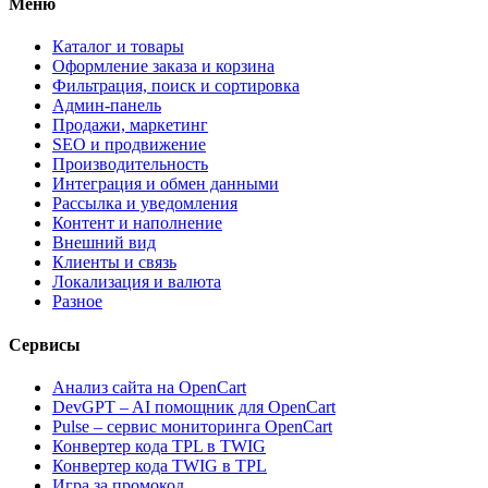
Меню
Каталог и товары
Оформление заказа и корзина
Фильтрация, поиск и сортировка
Админ-панель
Продажи, маркетинг
SEO и продвижение
Производительность
Интеграция и обмен данными
Рассылка и уведомления
Контент и наполнение
Внешний вид
Клиенты и связь
Локализация и валюта
Разное
Сервисы
Анализ сайта на OpenCart
DevGPT – AI помощник для OpenCart
Pulse – сервис мониторинга OpenCart
Конвертер кода TPL в TWIG
Конвертер кода TWIG в TPL
Игра за промокод