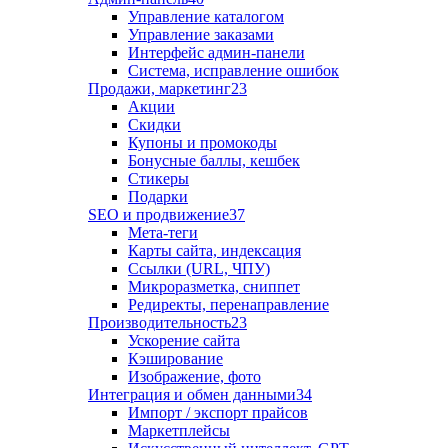
Управление каталогом
Управление заказами
Интерфейс админ-панели
Система, исправление ошибок
Продажи, маркетинг
23
Акции
Скидки
Купоны и промокоды
Бонусные баллы, кешбек
Стикеры
Подарки
SEO и продвижение
37
Мета-теги
Карты сайта, индексация
Ссылки (URL, ЧПУ)
Микроразметка, сниппет
Редиректы, перенаправление
Производительность
23
Ускорение сайта
Кэширование
Изображение, фото
Интеграция и обмен данными
34
Импорт / экспорт прайсов
Маркетплейсы