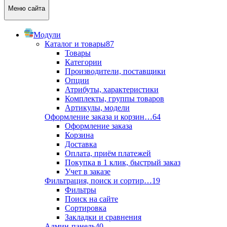
Меню сайта
Модули
Каталог и товары
87
Товары
Категории
Производители, поставщики
Опции
Атрибуты, характеристики
Комплекты, группы товаров
Артикулы, модели
Оформление заказа и корзин…
64
Оформление заказа
Корзина
Доставка
Оплата, приём платежей
Покупка в 1 клик, быстрый заказ
Учет в заказе
Фильтрация, поиск и сортир…
19
Фильтры
Поиск на сайте
Сортировка
Закладки и сравнения
Админ-панель
40