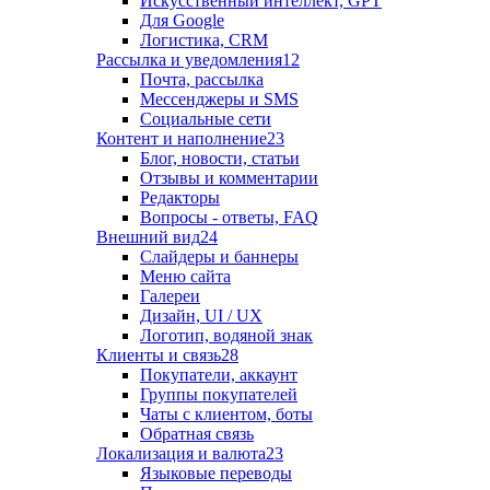
Искусственный интеллект, GPT
Для Google
Логистика, CRM
Рассылка и уведомления
12
Почта, рассылка
Мессенджеры и SMS
Социальные сети
Контент и наполнение
23
Блог, новости, статьи
Отзывы и комментарии
Редакторы
Вопросы - ответы, FAQ
Внешний вид
24
Слайдеры и баннеры
Меню сайта
Галереи
Дизайн, UI / UX
Логотип, водяной знак
Клиенты и связь
28
Покупатели, аккаунт
Группы покупателей
Чаты с клиентом, боты
Обратная связь
Локализация и валюта
23
Языковые переводы