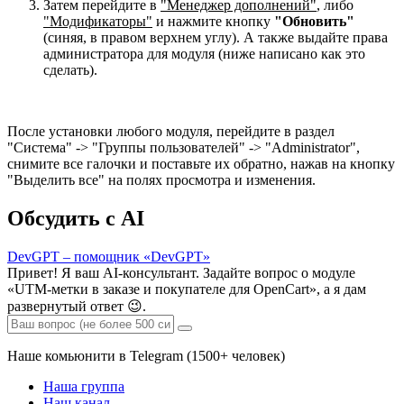
Затем перейдите в
"Менеджер дополнений"
, либо
"Модификаторы"
и нажмите кнопку
"Обновить"
(синяя, в правом верхнем углу). А также выдайте права
администратора для модуля (ниже написано как это
сделать).
После установки любого модуля, перейдите в раздел
"Система" -> "Группы пользователей" -> "Administrator",
снимите все галочки и поставьте их обратно, нажав на кнопку
"Выделить все" на полях просмотра и изменения.
Обсудить с AI
DevGPT – помощник «DevGPT»
Привет! Я ваш AI-консультант. Задайте вопрос о модуле
«UTM-метки в заказе и покупателе для OpenCart», а я дам
развернутый ответ 😉.
Наше комьюнити в Telegram (1500+ человек)
Наша группа
Наш канал