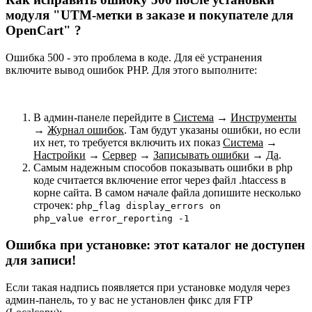
модуля "UTM-метки в заказе и покупателе для
OpenCart" ?
Ошибка 500 - это проблема в коде. Для её устранения
включите вывод ошибок PHP. Для этого выполните:
В админ-панеле перейдите в
Система
→
Инструменты
→
Журнал ошибок
. Там будут указаны ошибки, но если
их нет, то требуется включить их показ
Система
→
Настройки
→
Сервер
→
Записывать ошибки
→
Да
.
Самым надежным способов показывать ошибки в php
коде считается включение error через файл .htaccess в
корне сайта. В самом начале файла допишите несколько
строчек:
php_flag display_errors on
php_value error_reporting -1
Ошибка при установке: этот каталог не доступен
для записи!
Если такая надпись появляется при установке модуля через
админ-панель, то у вас не установлен фикс для FTP