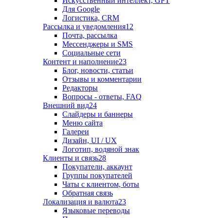
Искусственный интеллект, GPT
Для Google
Логистика, CRM
Рассылка и уведомления
12
Почта, рассылка
Мессенджеры и SMS
Социальные сети
Контент и наполнение
23
Блог, новости, статьи
Отзывы и комментарии
Редакторы
Вопросы - ответы, FAQ
Внешний вид
24
Слайдеры и баннеры
Меню сайта
Галереи
Дизайн, UI / UX
Логотип, водяной знак
Клиенты и связь
28
Покупатели, аккаунт
Группы покупателей
Чаты с клиентом, боты
Обратная связь
Локализация и валюта
23
Языковые переводы