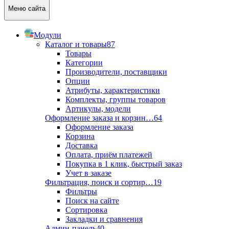
Меню сайта
Модули
Каталог и товары
87
Товары
Категории
Производители, поставщики
Опции
Атрибуты, характеристики
Комплекты, группы товаров
Артикулы, модели
Оформление заказа и корзин…
64
Оформление заказа
Корзина
Доставка
Оплата, приём платежей
Покупка в 1 клик, быстрый заказ
Учет в заказе
Фильтрация, поиск и сортир…
19
Фильтры
Поиск на сайте
Сортировка
Закладки и сравнения
Админ-панель
40