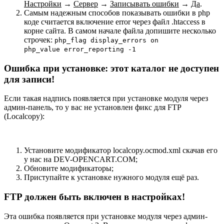
Настройки
→
Сервер
→
Записывать ошибки
→
Да
.
Самым надежным способов показывать ошибки в php
коде считается включение error через файл .htaccess в
корне сайта. В самом начале файла допишите несколько
строчек:
php_flag display_errors on
php_value error_reporting -1
Ошибка при установке: этот каталог не доступен
для записи!
Если такая надпись появляется при установке модуля через
админ-панель, то у вас не установлен фикс для FTP
(Localcopy):
Установите модификатор localcopy.ocmod.xml скачав его
у нас на DEV-OPENCART.COM;
Обновите модификаторы;
Приступайте к установке нужного модуля ещё раз.
FTP должен быть включен в настройках!
Эта ошибка появляется при установке модуля через админ-