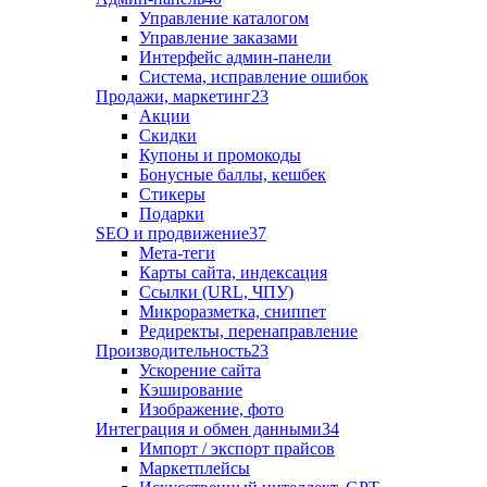
Управление каталогом
Управление заказами
Интерфейс админ-панели
Система, исправление ошибок
Продажи, маркетинг
23
Акции
Скидки
Купоны и промокоды
Бонусные баллы, кешбек
Стикеры
Подарки
SEO и продвижение
37
Мета-теги
Карты сайта, индексация
Ссылки (URL, ЧПУ)
Микроразметка, сниппет
Редиректы, перенаправление
Производительность
23
Ускорение сайта
Кэширование
Изображение, фото
Интеграция и обмен данными
34
Импорт / экспорт прайсов
Маркетплейсы