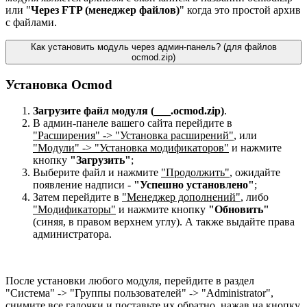
или "
Через FTP (менеджер файлов)
" когда это простой архив
с файлами.
Как установить модуль через админ-панель? (для файлов
ocmod.zip)
Установка Ocmod
Загрузите файл модуля (___.ocmod.zip)
.
В админ-панеле вашего сайта перейдите в
"Расширения" -> "Установка расширений"
, или
"Модули" -> "Установка модификаторов"
и нажмите
кнопку
"Загрузить"
;
Выберите файл и нажмите
"Продолжить"
, ожидайте
появление надписи -
"Успешно установлено"
;
Затем перейдите в
"Менеджер дополнений"
, либо
"Модификаторы"
и нажмите кнопку
"Обновить"
(синяя, в правом верхнем углу). А также выдайте права
администратора.
После установки любого модуля, перейдите в раздел
"Система" -> "Группы пользователей" -> "Administrator",
снимите все галочки и поставьте их обратно, нажав на кнопку