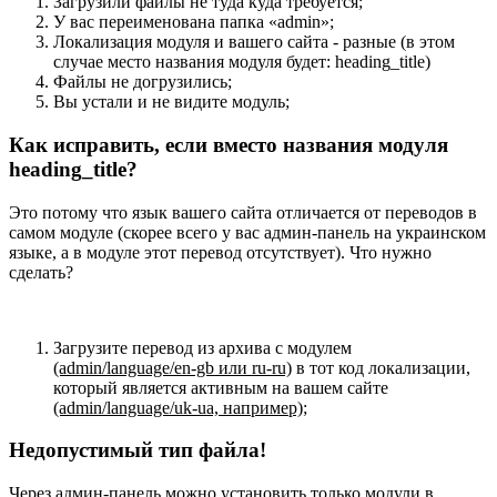
Загрузили файлы не туда куда требуется;
У вас переименована папка «admin»;
Локализация модуля и вашего сайта - разные (в этом
случае место названия модуля будет: heading_title)
Файлы не догрузились;
Вы устали и не видите модуль;
Как исправить, если вместо названия модуля
heading_title?
Это потому что язык вашего сайта отличается от переводов в
самом модуле (скорее всего у вас админ-панель на украинском
языке, а в модуле этот перевод отсутствует). Что нужно
сделать?
Загрузите перевод из архива с модулем
(admin/language/en-gb или ru-ru)
в тот код локализации,
который является активным на вашем сайте
(admin/language/uk-ua, например)
;
Недопустимый тип файла!
Через админ-панель можно установить только модули в