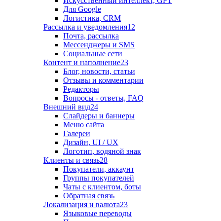
Искусственный интеллект, GPT
Для Google
Логистика, CRM
Рассылка и уведомления
12
Почта, рассылка
Мессенджеры и SMS
Социальные сети
Контент и наполнение
23
Блог, новости, статьи
Отзывы и комментарии
Редакторы
Вопросы - ответы, FAQ
Внешний вид
24
Слайдеры и баннеры
Меню сайта
Галереи
Дизайн, UI / UX
Логотип, водяной знак
Клиенты и связь
28
Покупатели, аккаунт
Группы покупателей
Чаты с клиентом, боты
Обратная связь
Локализация и валюта
23
Языковые переводы