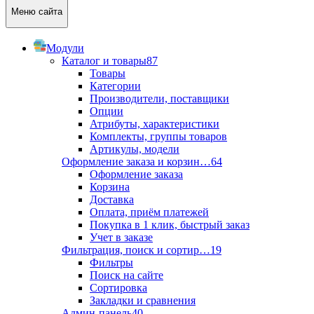
Меню сайта
Модули
Каталог и товары
87
Товары
Категории
Производители, поставщики
Опции
Атрибуты, характеристики
Комплекты, группы товаров
Артикулы, модели
Оформление заказа и корзин…
64
Оформление заказа
Корзина
Доставка
Оплата, приём платежей
Покупка в 1 клик, быстрый заказ
Учет в заказе
Фильтрация, поиск и сортир…
19
Фильтры
Поиск на сайте
Сортировка
Закладки и сравнения
Админ-панель
40