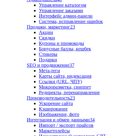
Управление каталогом
Управление заказами
Интерфейс админ-панели
Система, исправление ошибок
Продажи, маркетинг
23
Акции
Скидки
Купоны и промокоды
Бонусные баллы, кешбек
Стикеры
Подарки
SEO и продвижение
37
Мета-теги
Карты сайта, индексация
Ссылки (URL, ЧПУ)
Микроразметка, сниппет
Редиректы, перенаправление
Производительность
23
Ускорение сайта
Кэширование
Изображение, фото
Интеграция и обмен данными
34
Импорт / экспорт прайсов
Маркетплейсы