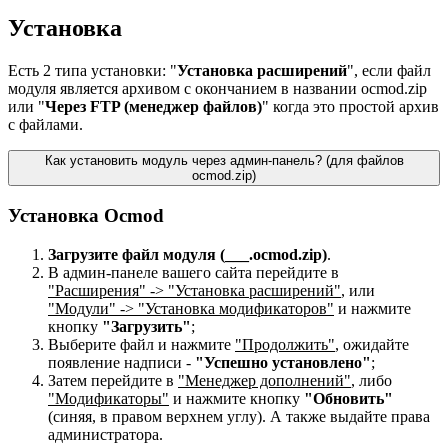
Установка
Есть 2 типа установки: "
Установка расширений
", если файл
модуля является архивом с окончанием в названии ocmod.zip
или "
Через FTP (менеджер файлов)
" когда это простой архив
с файлами.
Как установить модуль через админ-панель? (для файлов
ocmod.zip)
Установка Ocmod
Загрузите файл модуля (___.ocmod.zip)
.
В админ-панеле вашего сайта перейдите в
"Расширения" -> "Установка расширений"
, или
"Модули" -> "Установка модификаторов"
и нажмите
кнопку
"Загрузить"
;
Выберите файл и нажмите
"Продолжить"
, ожидайте
появление надписи -
"Успешно установлено"
;
Затем перейдите в
"Менеджер дополнений"
, либо
"Модификаторы"
и нажмите кнопку
"Обновить"
(синяя, в правом верхнем углу). А также выдайте права
администратора.