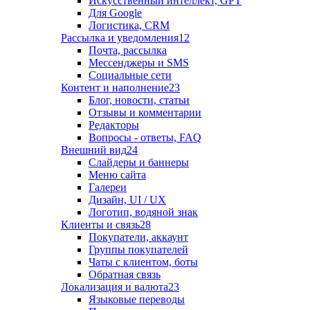
Искусственный интеллект, GPT
Для Google
Логистика, CRM
Рассылка и уведомления
12
Почта, рассылка
Мессенджеры и SMS
Социальные сети
Контент и наполнение
23
Блог, новости, статьи
Отзывы и комментарии
Редакторы
Вопросы - ответы, FAQ
Внешний вид
24
Слайдеры и баннеры
Меню сайта
Галереи
Дизайн, UI / UX
Логотип, водяной знак
Клиенты и связь
28
Покупатели, аккаунт
Группы покупателей
Чаты с клиентом, боты
Обратная связь
Локализация и валюта
23
Языковые переводы