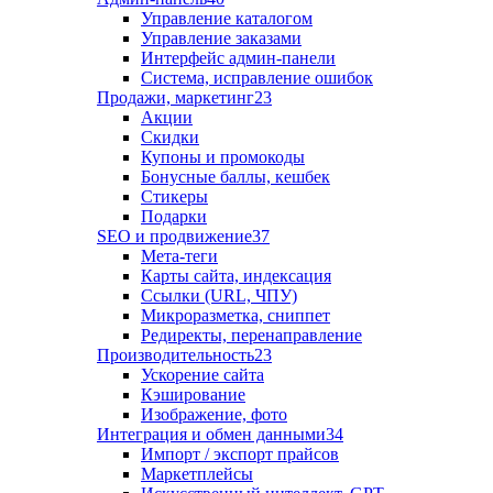
Управление каталогом
Управление заказами
Интерфейс админ-панели
Система, исправление ошибок
Продажи, маркетинг
23
Акции
Скидки
Купоны и промокоды
Бонусные баллы, кешбек
Стикеры
Подарки
SEO и продвижение
37
Мета-теги
Карты сайта, индексация
Ссылки (URL, ЧПУ)
Микроразметка, сниппет
Редиректы, перенаправление
Производительность
23
Ускорение сайта
Кэширование
Изображение, фото
Интеграция и обмен данными
34
Импорт / экспорт прайсов
Маркетплейсы