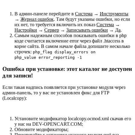
В админ-панеле перейдите в
Система
→
Инструменты
→
Журнал ошибок
. Там будут указаны ошибки, но если
их нет, то требуется включить их показ
Система
→
Настройки
→
Сервер
→
Записывать ошибки
→
Да
.
Самым надежным способов показывать ошибки в php
коде считается включение error через файл .htaccess в
корне сайта. В самом начале файла допишите несколько
строчек:
php_flag display_errors on
php_value error_reporting -1
Ошибка при установке: этот каталог не доступен
для записи!
Если такая надпись появляется при установке модуля через
админ-панель, то у вас не установлен фикс для FTP
(Localcopy):
Установите модификатор localcopy.ocmod.xml скачав его
у нас на DEV-OPENCART.COM;
Обновите модификаторы;
Приступайте к установке нужного модуля ещё раз.