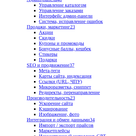
Управление каталогом
Управление заказами
Интерфейс админ-панели
Система, исправление ошибок
Продажи, маркетинг
23
Акции
Скидки
Купоны и промокоды
Бонусные баллы, кешбек
Стикеры
Подарки
SEO и продвижение
37
Мета-теги
Карты сайта, индексация
Ссылки (URL, ЧПУ)
Микроразметка, сниппет
Редиректы, перенаправление
Производительность
23
Ускорение сайта
Кэширование
Изображение, фото
Интеграция и обмен данными
34
Импорт / экспорт прайсов
Маркетплейсы