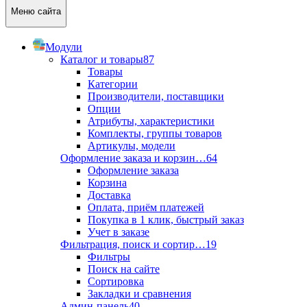
Меню сайта
Модули
Каталог и товары
87
Товары
Категории
Производители, поставщики
Опции
Атрибуты, характеристики
Комплекты, группы товаров
Артикулы, модели
Оформление заказа и корзин…
64
Оформление заказа
Корзина
Доставка
Оплата, приём платежей
Покупка в 1 клик, быстрый заказ
Учет в заказе
Фильтрация, поиск и сортир…
19
Фильтры
Поиск на сайте
Сортировка
Закладки и сравнения
Админ-панель
40