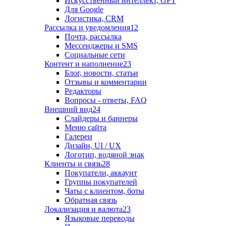
Искусственный интеллект, GPT
Для Google
Логистика, CRM
Рассылка и уведомления
12
Почта, рассылка
Мессенджеры и SMS
Социальные сети
Контент и наполнение
23
Блог, новости, статьи
Отзывы и комментарии
Редакторы
Вопросы - ответы, FAQ
Внешний вид
24
Слайдеры и баннеры
Меню сайта
Галереи
Дизайн, UI / UX
Логотип, водяной знак
Клиенты и связь
28
Покупатели, аккаунт
Группы покупателей
Чаты с клиентом, боты
Обратная связь
Локализация и валюта
23
Языковые переводы