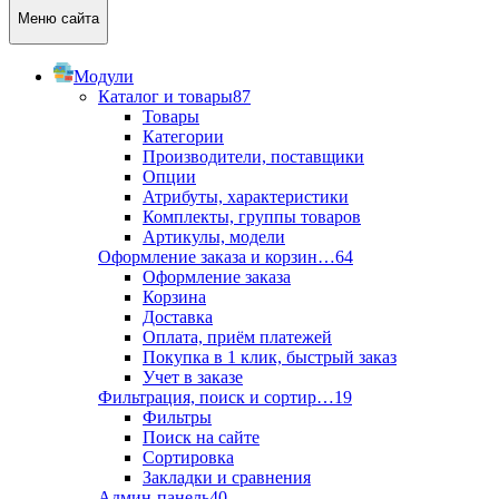
Меню сайта
Модули
Каталог и товары
87
Товары
Категории
Производители, поставщики
Опции
Атрибуты, характеристики
Комплекты, группы товаров
Артикулы, модели
Оформление заказа и корзин…
64
Оформление заказа
Корзина
Доставка
Оплата, приём платежей
Покупка в 1 клик, быстрый заказ
Учет в заказе
Фильтрация, поиск и сортир…
19
Фильтры
Поиск на сайте
Сортировка
Закладки и сравнения
Админ-панель
40