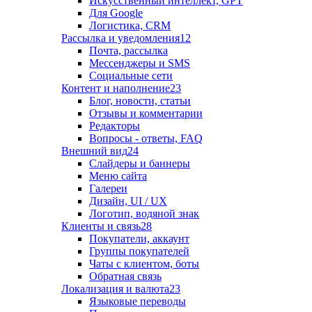
Искусственный интеллект, GPT
Для Google
Логистика, CRM
Рассылка и уведомления
12
Почта, рассылка
Мессенджеры и SMS
Социальные сети
Контент и наполнение
23
Блог, новости, статьи
Отзывы и комментарии
Редакторы
Вопросы - ответы, FAQ
Внешний вид
24
Слайдеры и баннеры
Меню сайта
Галереи
Дизайн, UI / UX
Логотип, водяной знак
Клиенты и связь
28
Покупатели, аккаунт
Группы покупателей
Чаты с клиентом, боты
Обратная связь
Локализация и валюта
23
Языковые переводы