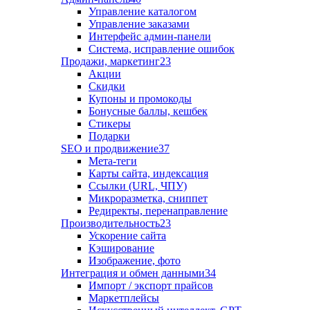
Управление каталогом
Управление заказами
Интерфейс админ-панели
Система, исправление ошибок
Продажи, маркетинг
23
Акции
Скидки
Купоны и промокоды
Бонусные баллы, кешбек
Стикеры
Подарки
SEO и продвижение
37
Мета-теги
Карты сайта, индексация
Ссылки (URL, ЧПУ)
Микроразметка, сниппет
Редиректы, перенаправление
Производительность
23
Ускорение сайта
Кэширование
Изображение, фото
Интеграция и обмен данными
34
Импорт / экспорт прайсов
Маркетплейсы