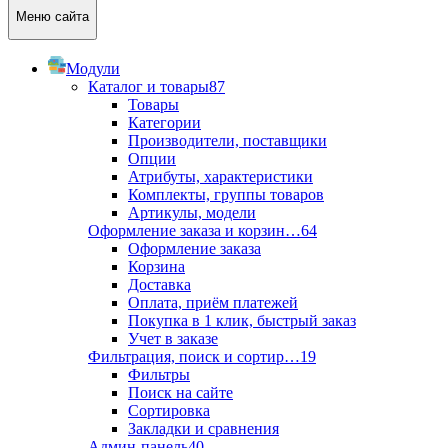
Меню сайта
Модули
Каталог и товары
87
Товары
Категории
Производители, поставщики
Опции
Атрибуты, характеристики
Комплекты, группы товаров
Артикулы, модели
Оформление заказа и корзин…
64
Оформление заказа
Корзина
Доставка
Оплата, приём платежей
Покупка в 1 клик, быстрый заказ
Учет в заказе
Фильтрация, поиск и сортир…
19
Фильтры
Поиск на сайте
Сортировка
Закладки и сравнения
Админ-панель
40