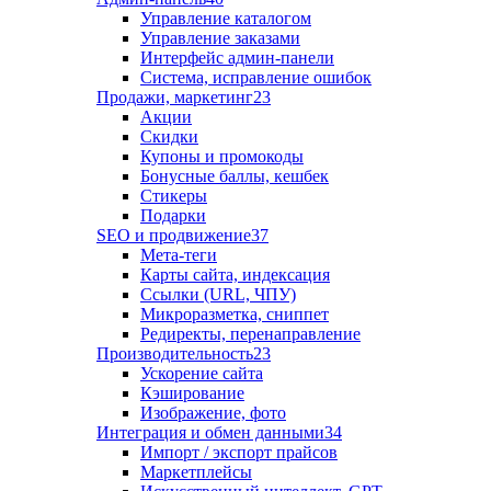
Управление каталогом
Управление заказами
Интерфейс админ-панели
Система, исправление ошибок
Продажи, маркетинг
23
Акции
Скидки
Купоны и промокоды
Бонусные баллы, кешбек
Стикеры
Подарки
SEO и продвижение
37
Мета-теги
Карты сайта, индексация
Ссылки (URL, ЧПУ)
Микроразметка, сниппет
Редиректы, перенаправление
Производительность
23
Ускорение сайта
Кэширование
Изображение, фото
Интеграция и обмен данными
34
Импорт / экспорт прайсов
Маркетплейсы