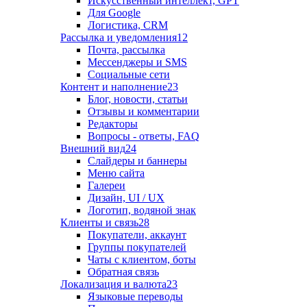
Искусственный интеллект, GPT
Для Google
Логистика, CRM
Рассылка и уведомления
12
Почта, рассылка
Мессенджеры и SMS
Социальные сети
Контент и наполнение
23
Блог, новости, статьи
Отзывы и комментарии
Редакторы
Вопросы - ответы, FAQ
Внешний вид
24
Слайдеры и баннеры
Меню сайта
Галереи
Дизайн, UI / UX
Логотип, водяной знак
Клиенты и связь
28
Покупатели, аккаунт
Группы покупателей
Чаты с клиентом, боты
Обратная связь
Локализация и валюта
23
Языковые переводы