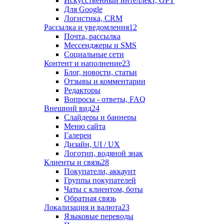
Искусственный интеллект, GPT
Для Google
Логистика, CRM
Рассылка и уведомления
12
Почта, рассылка
Мессенджеры и SMS
Социальные сети
Контент и наполнение
23
Блог, новости, статьи
Отзывы и комментарии
Редакторы
Вопросы - ответы, FAQ
Внешний вид
24
Слайдеры и баннеры
Меню сайта
Галереи
Дизайн, UI / UX
Логотип, водяной знак
Клиенты и связь
28
Покупатели, аккаунт
Группы покупателей
Чаты с клиентом, боты
Обратная связь
Локализация и валюта
23
Языковые переводы