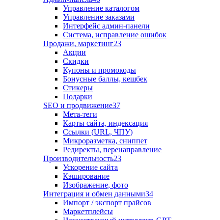
Управление каталогом
Управление заказами
Интерфейс админ-панели
Система, исправление ошибок
Продажи, маркетинг
23
Акции
Скидки
Купоны и промокоды
Бонусные баллы, кешбек
Стикеры
Подарки
SEO и продвижение
37
Мета-теги
Карты сайта, индексация
Ссылки (URL, ЧПУ)
Микроразметка, сниппет
Редиректы, перенаправление
Производительность
23
Ускорение сайта
Кэширование
Изображение, фото
Интеграция и обмен данными
34
Импорт / экспорт прайсов
Маркетплейсы