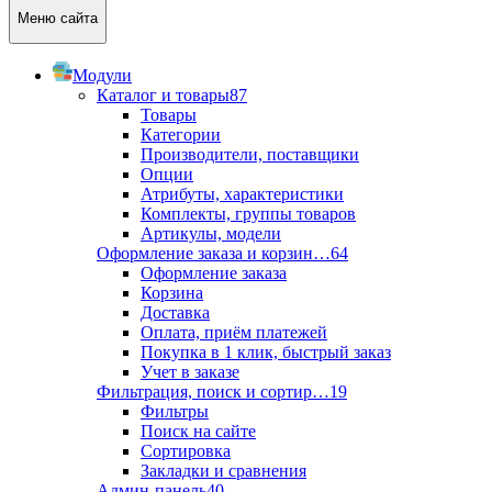
Меню сайта
Модули
Каталог и товары
87
Товары
Категории
Производители, поставщики
Опции
Атрибуты, характеристики
Комплекты, группы товаров
Артикулы, модели
Оформление заказа и корзин…
64
Оформление заказа
Корзина
Доставка
Оплата, приём платежей
Покупка в 1 клик, быстрый заказ
Учет в заказе
Фильтрация, поиск и сортир…
19
Фильтры
Поиск на сайте
Сортировка
Закладки и сравнения
Админ-панель
40