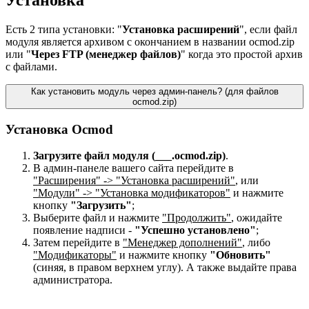
Есть 2 типа установки: "
Установка расширений
", если файл
модуля является архивом с окончанием в названии ocmod.zip
или "
Через FTP (менеджер файлов)
" когда это простой архив
с файлами.
Как установить модуль через админ-панель? (для файлов
ocmod.zip)
Установка Ocmod
Загрузите файл модуля (___.ocmod.zip)
.
В админ-панеле вашего сайта перейдите в
"Расширения" -> "Установка расширений"
, или
"Модули" -> "Установка модификаторов"
и нажмите
кнопку
"Загрузить"
;
Выберите файл и нажмите
"Продолжить"
, ожидайте
появление надписи -
"Успешно установлено"
;
Затем перейдите в
"Менеджер дополнений"
, либо
"Модификаторы"
и нажмите кнопку
"Обновить"
(синяя, в правом верхнем углу). А также выдайте права
администратора.