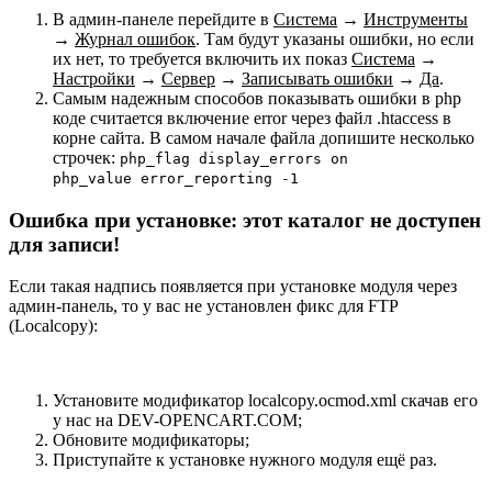
В админ-панеле перейдите в
Система
→
Инструменты
→
Журнал ошибок
. Там будут указаны ошибки, но если
их нет, то требуется включить их показ
Система
→
Настройки
→
Сервер
→
Записывать ошибки
→
Да
.
Самым надежным способов показывать ошибки в php
коде считается включение error через файл .htaccess в
корне сайта. В самом начале файла допишите несколько
строчек:
php_flag display_errors on
php_value error_reporting -1
Ошибка при установке: этот каталог не доступен
для записи!
Если такая надпись появляется при установке модуля через
админ-панель, то у вас не установлен фикс для FTP
(Localcopy):
Установите модификатор localcopy.ocmod.xml скачав его
у нас на DEV-OPENCART.COM;
Обновите модификаторы;
Приступайте к установке нужного модуля ещё раз.