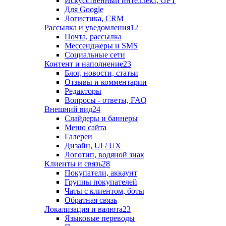
Искусственный интеллект, GPT
Для Google
Логистика, CRM
Рассылка и уведомления
12
Почта, рассылка
Мессенджеры и SMS
Социальные сети
Контент и наполнение
23
Блог, новости, статьи
Отзывы и комментарии
Редакторы
Вопросы - ответы, FAQ
Внешний вид
24
Слайдеры и баннеры
Меню сайта
Галереи
Дизайн, UI / UX
Логотип, водяной знак
Клиенты и связь
28
Покупатели, аккаунт
Группы покупателей
Чаты с клиентом, боты
Обратная связь
Локализация и валюта
23
Языковые переводы