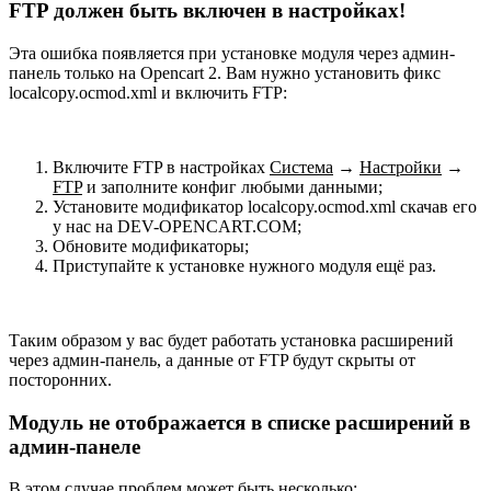
FTP должен быть включен в настройках!
Эта ошибка появляется при установке модуля через админ-
панель только на Opencart 2. Вам нужно установить фикс
localcopy.ocmod.xml и включить FTP:
Включите FTP в настройках
Система
→
Настройки
→
FTP
и заполните конфиг любыми данными;
Установите модификатор localcopy.ocmod.xml скачав его
у нас на DEV-OPENCART.COM;
Обновите модификаторы;
Приступайте к установке нужного модуля ещё раз.
Таким образом у вас будет работать установка расширений
через админ-панель, а данные от FTP будут скрыты от
посторонних.
Модуль не отображается в списке расширений в
админ-панеле
В этом случае проблем может быть несколько: