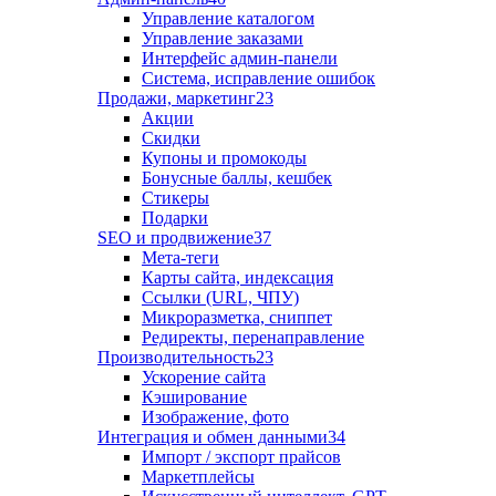
Управление каталогом
Управление заказами
Интерфейс админ-панели
Система, исправление ошибок
Продажи, маркетинг
23
Акции
Скидки
Купоны и промокоды
Бонусные баллы, кешбек
Стикеры
Подарки
SEO и продвижение
37
Мета-теги
Карты сайта, индексация
Ссылки (URL, ЧПУ)
Микроразметка, сниппет
Редиректы, перенаправление
Производительность
23
Ускорение сайта
Кэширование
Изображение, фото
Интеграция и обмен данными
34
Импорт / экспорт прайсов
Маркетплейсы