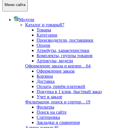
Меню сайта
Модули
Каталог и товары
87
Товары
Категории
Производители, поставщики
Опции
Атрибуты, характеристики
Комплекты, группы товаров
Артикулы, модели
Оформление заказа и корзин…
64
Оформление заказа
Корзина
Доставка
Оплата, приём платежей
Покупка в 1 клик, быстрый заказ
Учет в заказе
Фильтрация, поиск и сортир…
19
Фильтры
Поиск на сайте
Сортировка
Закладки и сравнения
Админ-панель
40