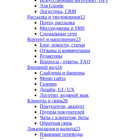
Искусственный интеллект, GPT
Для Google
Логистика, CRM
Рассылка и уведомления
12
Почта, рассылка
Мессенджеры и SMS
Социальные сети
Контент и наполнение
23
Блог, новости, статьи
Отзывы и комментарии
Редакторы
Вопросы - ответы, FAQ
Внешний вид
24
Слайдеры и баннеры
Меню сайта
Галереи
Дизайн, UI / UX
Логотип, водяной знак
Клиенты и связь
28
Покупатели, аккаунт
Группы покупателей
Чаты с клиентом, боты
Обратная связь
Локализация и валюта
23
Языковые переводы