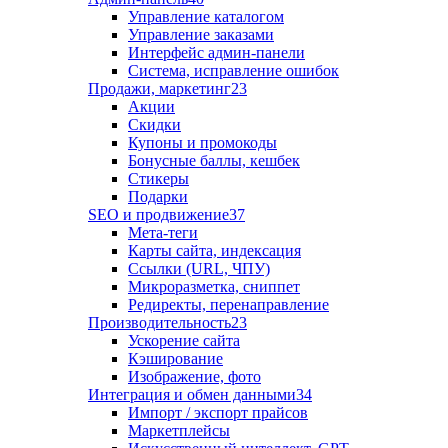
Управление каталогом
Управление заказами
Интерфейс админ-панели
Система, исправление ошибок
Продажи, маркетинг
23
Акции
Скидки
Купоны и промокоды
Бонусные баллы, кешбек
Стикеры
Подарки
SEO и продвижение
37
Мета-теги
Карты сайта, индексация
Ссылки (URL, ЧПУ)
Микроразметка, сниппет
Редиректы, перенаправление
Производительность
23
Ускорение сайта
Кэширование
Изображение, фото
Интеграция и обмен данными
34
Импорт / экспорт прайсов
Маркетплейсы