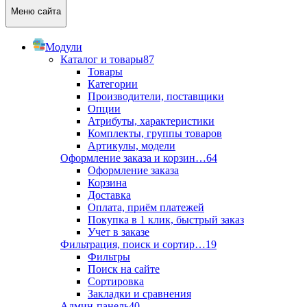
Меню сайта
Модули
Каталог и товары
87
Товары
Категории
Производители, поставщики
Опции
Атрибуты, характеристики
Комплекты, группы товаров
Артикулы, модели
Оформление заказа и корзин…
64
Оформление заказа
Корзина
Доставка
Оплата, приём платежей
Покупка в 1 клик, быстрый заказ
Учет в заказе
Фильтрация, поиск и сортир…
19
Фильтры
Поиск на сайте
Сортировка
Закладки и сравнения
Админ-панель
40