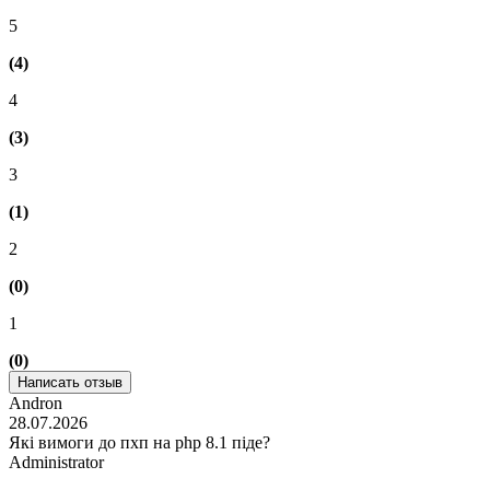
5
(4)
4
(3)
3
(1)
2
(0)
1
(0)
Написать отзыв
Andron
28.07.2026
Які вимоги до пхп на php 8.1 піде?
Administrator