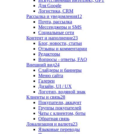
Искусственный интеллект, GPT
Для Google
Логистика, CRM
Рассылка и уведомления
12
Почта, рассылка
Мессенджеры и SMS
Социальные сети
Контент и наполнение
23
Блог, новости, статьи
Отзывы и комментарии
Редакторы
Вопросы - ответы, FAQ
Внешний вид
24
Слайдеры и баннеры
Меню сайта
Галереи
Дизайн, UI / UX
Логотип, водяной знак
Клиенты и связь
28
Покупатели, аккаунт
Группы покупателей
Чаты с клиентом, боты
Обратная связь
Локализация и валюта
23
Языковые переводы