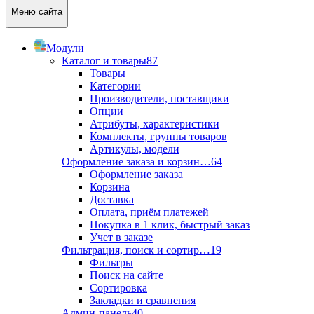
Меню сайта
Модули
Каталог и товары
87
Товары
Категории
Производители, поставщики
Опции
Атрибуты, характеристики
Комплекты, группы товаров
Артикулы, модели
Оформление заказа и корзин…
64
Оформление заказа
Корзина
Доставка
Оплата, приём платежей
Покупка в 1 клик, быстрый заказ
Учет в заказе
Фильтрация, поиск и сортир…
19
Фильтры
Поиск на сайте
Сортировка
Закладки и сравнения
Админ-панель
40