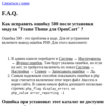
Связаться с нами
F.A.Q.
Как исправить ошибку 500 после установки
модуля "Frame Theme для OpenCart" ?
Ошибка 500 - это проблема в коде. Для её устранения
включите вывод ошибок PHP. Для этого выполните:
В админ-панеле перейдите в
Система
→
Инструменты
→
Журнал ошибок
. Там будут указаны ошибки, но если
их нет, то требуется включить их показ
Система
→
Настройки
→
Сервер
→
Записывать ошибки
→
Да
.
Самым надежным способов показывать ошибки в php
коде считается включение error через файл .htaccess в
корне сайта. В самом начале файла допишите несколько
строчек:
php_flag display_errors on
php_value error_reporting -1
Ошибка при установке: этот каталог не доступен