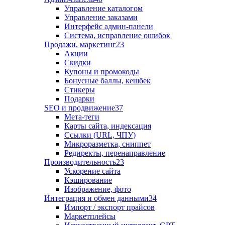
Управление каталогом
Управление заказами
Интерфейс админ-панели
Система, исправление ошибок
Продажи, маркетинг
23
Акции
Скидки
Купоны и промокоды
Бонусные баллы, кешбек
Стикеры
Подарки
SEO и продвижение
37
Мета-теги
Карты сайта, индексация
Ссылки (URL, ЧПУ)
Микроразметка, сниппет
Редиректы, перенаправление
Производительность
23
Ускорение сайта
Кэширование
Изображение, фото
Интеграция и обмен данными
34
Импорт / экспорт прайсов
Маркетплейсы