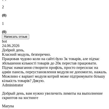
2
(0)
1
(0)
Написать отзыв
bot
24.06.2026
Добрий день,
Класний модуль, безперечно.
Працював чудово коли на сайті було 3к товарів, але підчас
збільшення кількості товарів до 20к перестав працювати.
Підчас намагання створити профіль, просто пересилає на
адмін панель, переустановлення модуля не допомогло, нажаль.
Можливо є варіант модуля котрий може підтримувати більшу
кількість товарів? Дякую.
Administrator
Добрый день, вам нужно увеличить лимиты на выполнение
скриптов на хостинге
Maryna