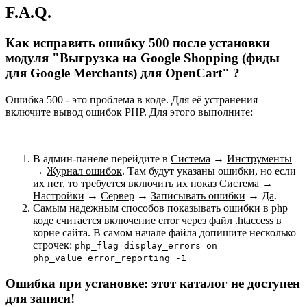
F.A.Q.
Как исправить ошибку 500 после установки
модуля "Выгрузка на Google Shopping (фиды
для Google Merchants) для OpenCart" ?
Ошибка 500 - это проблема в коде. Для её устранения
включите вывод ошибок PHP. Для этого выполните:
В админ-панеле перейдите в
Система
→
Инструменты
→
Журнал ошибок
. Там будут указаны ошибки, но если
их нет, то требуется включить их показ
Система
→
Настройки
→
Сервер
→
Записывать ошибки
→
Да
.
Самым надежным способов показывать ошибки в php
коде считается включение error через файл .htaccess в
корне сайта. В самом начале файла допишите несколько
строчек:
php_flag display_errors on
php_value error_reporting -1
Ошибка при установке: этот каталог не доступен
для записи!