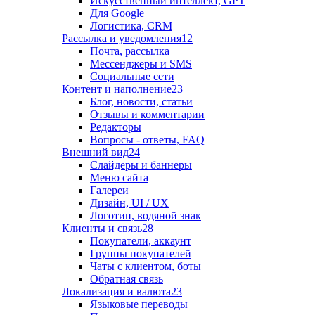
Искусственный интеллект, GPT
Для Google
Логистика, CRM
Рассылка и уведомления
12
Почта, рассылка
Мессенджеры и SMS
Социальные сети
Контент и наполнение
23
Блог, новости, статьи
Отзывы и комментарии
Редакторы
Вопросы - ответы, FAQ
Внешний вид
24
Слайдеры и баннеры
Меню сайта
Галереи
Дизайн, UI / UX
Логотип, водяной знак
Клиенты и связь
28
Покупатели, аккаунт
Группы покупателей
Чаты с клиентом, боты
Обратная связь
Локализация и валюта
23
Языковые переводы