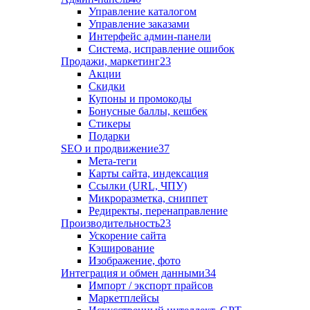
Управление каталогом
Управление заказами
Интерфейс админ-панели
Система, исправление ошибок
Продажи, маркетинг
23
Акции
Скидки
Купоны и промокоды
Бонусные баллы, кешбек
Стикеры
Подарки
SEO и продвижение
37
Мета-теги
Карты сайта, индексация
Ссылки (URL, ЧПУ)
Микроразметка, сниппет
Редиректы, перенаправление
Производительность
23
Ускорение сайта
Кэширование
Изображение, фото
Интеграция и обмен данными
34
Импорт / экспорт прайсов
Маркетплейсы