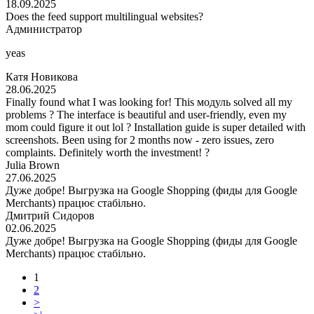
18.09.2025
Does the feed support multilingual websites?
Администратор
yeas
Катя Новикова
28.06.2025
Finally found what I was looking for! This модуль solved all my
problems ? The interface is beautiful and user-friendly, even my
mom could figure it out lol ? Installation guide is super detailed with
screenshots. Been using for 2 months now - zero issues, zero
complaints. Definitely worth the investment! ?
Julia Brown
27.06.2025
Дуже добре! Выгрузка на Google Shopping (фиды для Google
Merchants) працює стабільно.
Дмитрий Сидоров
02.06.2025
Дуже добре! Выгрузка на Google Shopping (фиды для Google
Merchants) працює стабільно.
1
2
>