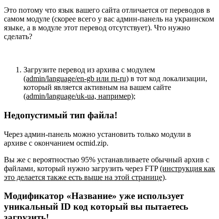
Это потому что язык вашего сайта отличается от переводов в
самом модуле (скорее всего у вас админ-панель на украинском
языке, а в модуле этот перевод отсутствует). Что нужно
сделать?
Загрузите перевод из архива с модулем
(admin/language/en-gb или ru-ru)
в тот код локализации,
который является активным на вашем сайте
(admin/language/uk-ua, например)
;
Недопустимый тип файла!
Через админ-панель можно установить только модули в
архиве с окончанием ocmid.zip.
Вы же с вероятностью 95% устанавливаете обычный архив с
файлами, который нужно загрузить через FTP
(инструкция как
это делается также есть выше на этой странице)
.
Модификатор «Название» уже использует
уникальный ID код который вы пытаетесь
загрузить!