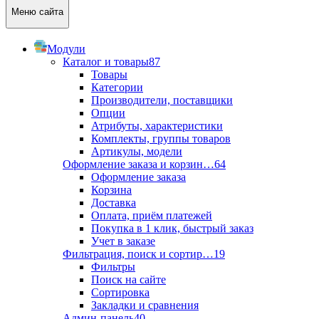
Меню сайта
Модули
Каталог и товары
87
Товары
Категории
Производители, поставщики
Опции
Атрибуты, характеристики
Комплекты, группы товаров
Артикулы, модели
Оформление заказа и корзин…
64
Оформление заказа
Корзина
Доставка
Оплата, приём платежей
Покупка в 1 клик, быстрый заказ
Учет в заказе
Фильтрация, поиск и сортир…
19
Фильтры
Поиск на сайте
Сортировка
Закладки и сравнения
Админ-панель
40