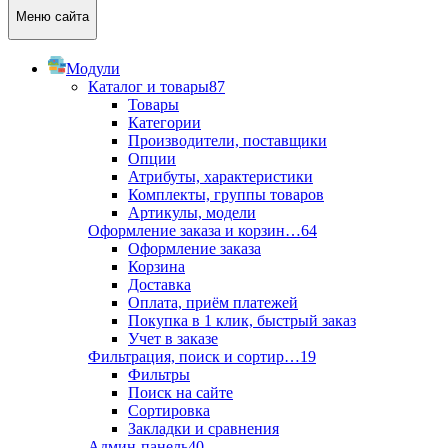
Меню сайта
Модули
Каталог и товары
87
Товары
Категории
Производители, поставщики
Опции
Атрибуты, характеристики
Комплекты, группы товаров
Артикулы, модели
Оформление заказа и корзин…
64
Оформление заказа
Корзина
Доставка
Оплата, приём платежей
Покупка в 1 клик, быстрый заказ
Учет в заказе
Фильтрация, поиск и сортир…
19
Фильтры
Поиск на сайте
Сортировка
Закладки и сравнения
Админ-панель
40