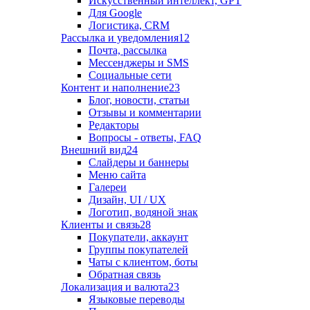
Искусственный интеллект, GPT
Для Google
Логистика, CRM
Рассылка и уведомления
12
Почта, рассылка
Мессенджеры и SMS
Социальные сети
Контент и наполнение
23
Блог, новости, статьи
Отзывы и комментарии
Редакторы
Вопросы - ответы, FAQ
Внешний вид
24
Слайдеры и баннеры
Меню сайта
Галереи
Дизайн, UI / UX
Логотип, водяной знак
Клиенты и связь
28
Покупатели, аккаунт
Группы покупателей
Чаты с клиентом, боты
Обратная связь
Локализация и валюта
23
Языковые переводы