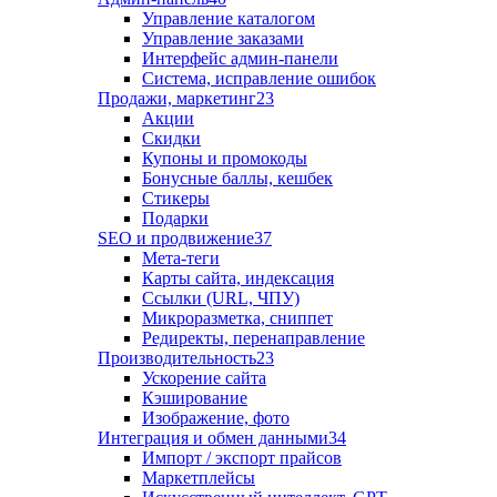
Управление каталогом
Управление заказами
Интерфейс админ-панели
Система, исправление ошибок
Продажи, маркетинг
23
Акции
Скидки
Купоны и промокоды
Бонусные баллы, кешбек
Стикеры
Подарки
SEO и продвижение
37
Мета-теги
Карты сайта, индексация
Ссылки (URL, ЧПУ)
Микроразметка, сниппет
Редиректы, перенаправление
Производительность
23
Ускорение сайта
Кэширование
Изображение, фото
Интеграция и обмен данными
34
Импорт / экспорт прайсов
Маркетплейсы