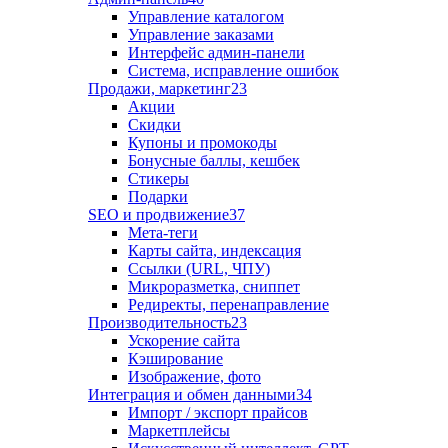
Управление каталогом
Управление заказами
Интерфейс админ-панели
Система, исправление ошибок
Продажи, маркетинг
23
Акции
Скидки
Купоны и промокоды
Бонусные баллы, кешбек
Стикеры
Подарки
SEO и продвижение
37
Мета-теги
Карты сайта, индексация
Ссылки (URL, ЧПУ)
Микроразметка, сниппет
Редиректы, перенаправление
Производительность
23
Ускорение сайта
Кэширование
Изображение, фото
Интеграция и обмен данными
34
Импорт / экспорт прайсов
Маркетплейсы