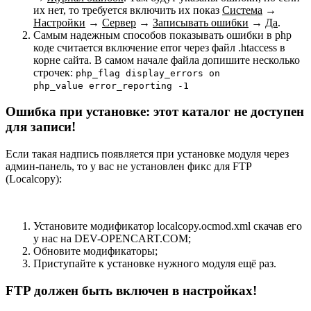
их нет, то требуется включить их показ
Система
→
Настройки
→
Сервер
→
Записывать ошибки
→
Да
.
Самым надежным способов показывать ошибки в php
коде считается включение error через файл .htaccess в
корне сайта. В самом начале файла допишите несколько
строчек:
php_flag display_errors on
php_value error_reporting -1
Ошибка при установке: этот каталог не доступен
для записи!
Если такая надпись появляется при установке модуля через
админ-панель, то у вас не установлен фикс для FTP
(Localcopy):
Установите модификатор localcopy.ocmod.xml скачав его
у нас на DEV-OPENCART.COM;
Обновите модификаторы;
Приступайте к установке нужного модуля ещё раз.
FTP должен быть включен в настройках!