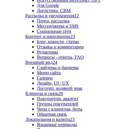
Искусственный интеллект, GPT
Для Google
Логистика, CRM
Рассылка и уведомления
12
Почта, рассылка
Мессенджеры и SMS
Социальные сети
Контент и наполнение
23
Блог, новости, статьи
Отзывы и комментарии
Редакторы
Вопросы - ответы, FAQ
Внешний вид
24
Слайдеры и баннеры
Меню сайта
Галереи
Дизайн, UI / UX
Логотип, водяной знак
Клиенты и связь
28
Покупатели, аккаунт
Группы покупателей
Чаты с клиентом, боты
Обратная связь
Локализация и валюта
23
Языковые переводы