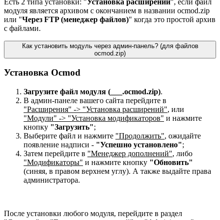
Есть 2 типа установки: "
Установка расширений
", если файл
модуля является архивом с окончанием в названии ocmod.zip
или "
Через FTP (менеджер файлов)
" когда это простой архив
с файлами.
Как установить модуль через админ-панель? (для файлов
ocmod.zip)
Установка Ocmod
Загрузите файл модуля (___.ocmod.zip)
.
В админ-панеле вашего сайта перейдите в
"Расширения" -> "Установка расширений"
, или
"Модули" -> "Установка модификаторов"
и нажмите
кнопку
"Загрузить"
;
Выберите файл и нажмите
"Продолжить"
, ожидайте
появление надписи -
"Успешно установлено"
;
Затем перейдите в
"Менеджер дополнений"
, либо
"Модификаторы"
и нажмите кнопку
"Обновить"
(синяя, в правом верхнем углу). А также выдайте права
администратора.
После установки любого модуля, перейдите в раздел