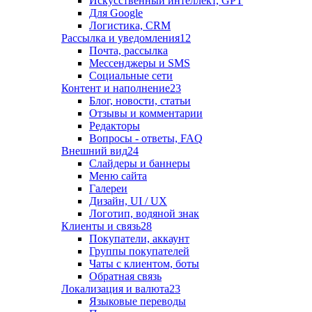
Искусственный интеллект, GPT
Для Google
Логистика, CRM
Рассылка и уведомления
12
Почта, рассылка
Мессенджеры и SMS
Социальные сети
Контент и наполнение
23
Блог, новости, статьи
Отзывы и комментарии
Редакторы
Вопросы - ответы, FAQ
Внешний вид
24
Слайдеры и баннеры
Меню сайта
Галереи
Дизайн, UI / UX
Логотип, водяной знак
Клиенты и связь
28
Покупатели, аккаунт
Группы покупателей
Чаты с клиентом, боты
Обратная связь
Локализация и валюта
23
Языковые переводы