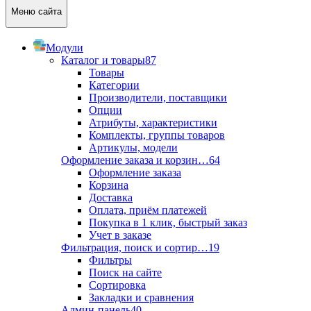
Меню сайта
Модули
Каталог и товары
87
Товары
Категории
Производители, поставщики
Опции
Атрибуты, характеристики
Комплекты, группы товаров
Артикулы, модели
Оформление заказа и корзин…
64
Оформление заказа
Корзина
Доставка
Оплата, приём платежей
Покупка в 1 клик, быстрый заказ
Учет в заказе
Фильтрация, поиск и сортир…
19
Фильтры
Поиск на сайте
Сортировка
Закладки и сравнения
Админ-панель
40