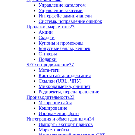
Управление каталогом
Управление заказами
Интерфейс админ-панели
Система, исправление ошибок
Продажи, маркетинг
23
Акции
Скидки
Купоны и промокоды
Бонусные баллы, кешбек
Стикеры
Подарки
SEO и продвижение
37
Мета-теги
Карты сайта, индексация
Ссылки (URL, ЧПУ)
Микроразметка, сниппет
Редиректы, перенаправление
Производительность
23
Ускорение сайта
Кэширование
Изображение, фото
Интеграция и обмен данными
34
Импорт / экспорт прайсов
Маркетплейсы