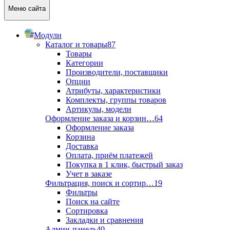
Меню сайта
Модули
Каталог и товары
87
Товары
Категории
Производители, поставщики
Опции
Атрибуты, характеристики
Комплекты, группы товаров
Артикулы, модели
Оформление заказа и корзин…
64
Оформление заказа
Корзина
Доставка
Оплата, приём платежей
Покупка в 1 клик, быстрый заказ
Учет в заказе
Фильтрация, поиск и сортир…
19
Фильтры
Поиск на сайте
Сортировка
Закладки и сравнения
Админ-панель
40