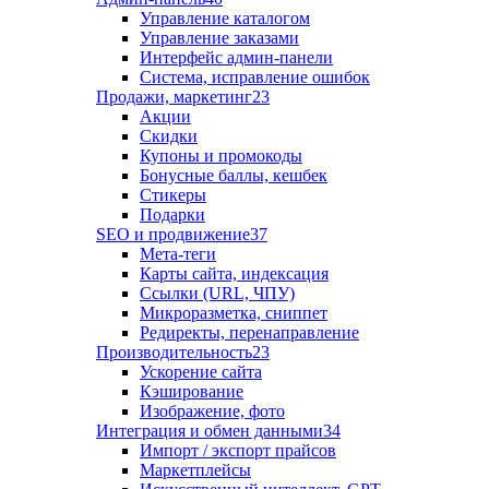
Управление каталогом
Управление заказами
Интерфейс админ-панели
Система, исправление ошибок
Продажи, маркетинг
23
Акции
Скидки
Купоны и промокоды
Бонусные баллы, кешбек
Стикеры
Подарки
SEO и продвижение
37
Мета-теги
Карты сайта, индексация
Ссылки (URL, ЧПУ)
Микроразметка, сниппет
Редиректы, перенаправление
Производительность
23
Ускорение сайта
Кэширование
Изображение, фото
Интеграция и обмен данными
34
Импорт / экспорт прайсов
Маркетплейсы