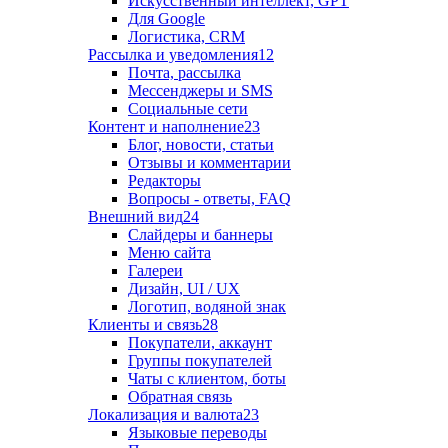
Искусственный интеллект, GPT
Для Google
Логистика, CRM
Рассылка и уведомления
12
Почта, рассылка
Мессенджеры и SMS
Социальные сети
Контент и наполнение
23
Блог, новости, статьи
Отзывы и комментарии
Редакторы
Вопросы - ответы, FAQ
Внешний вид
24
Слайдеры и баннеры
Меню сайта
Галереи
Дизайн, UI / UX
Логотип, водяной знак
Клиенты и связь
28
Покупатели, аккаунт
Группы покупателей
Чаты с клиентом, боты
Обратная связь
Локализация и валюта
23
Языковые переводы