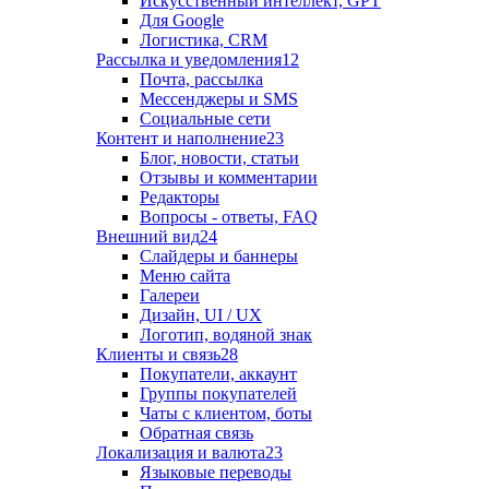
Искусственный интеллект, GPT
Для Google
Логистика, CRM
Рассылка и уведомления
12
Почта, рассылка
Мессенджеры и SMS
Социальные сети
Контент и наполнение
23
Блог, новости, статьи
Отзывы и комментарии
Редакторы
Вопросы - ответы, FAQ
Внешний вид
24
Слайдеры и баннеры
Меню сайта
Галереи
Дизайн, UI / UX
Логотип, водяной знак
Клиенты и связь
28
Покупатели, аккаунт
Группы покупателей
Чаты с клиентом, боты
Обратная связь
Локализация и валюта
23
Языковые переводы