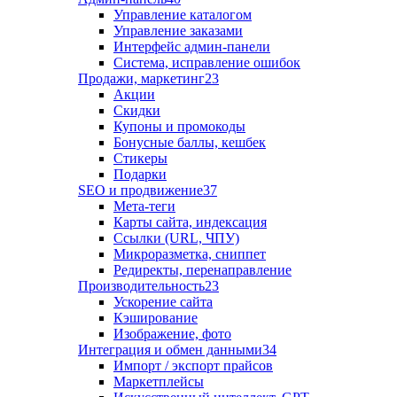
Управление каталогом
Управление заказами
Интерфейс админ-панели
Система, исправление ошибок
Продажи, маркетинг
23
Акции
Скидки
Купоны и промокоды
Бонусные баллы, кешбек
Стикеры
Подарки
SEO и продвижение
37
Мета-теги
Карты сайта, индексация
Ссылки (URL, ЧПУ)
Микроразметка, сниппет
Редиректы, перенаправление
Производительность
23
Ускорение сайта
Кэширование
Изображение, фото
Интеграция и обмен данными
34
Импорт / экспорт прайсов
Маркетплейсы