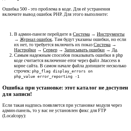
Ошибка 500 - это проблема в коде. Для её устранения
включите вывод ошибок PHP. Для этого выполните:
В админ-панеле перейдите в
Система
→
Инструменты
→
Журнал ошибок
. Там будут указаны ошибки, но если
их нет, то требуется включить их показ
Система
→
Настройки
→
Сервер
→
Записывать ошибки
→
Да
.
Самым надежным способов показывать ошибки в php
коде считается включение error через файл .htaccess в
корне сайта. В самом начале файла допишите несколько
строчек:
php_flag display_errors on
php_value error_reporting -1
Ошибка при установке: этот каталог не доступен
для записи!
Если такая надпись появляется при установке модуля через
админ-панель, то у вас не установлен фикс для FTP
(Localcopy):