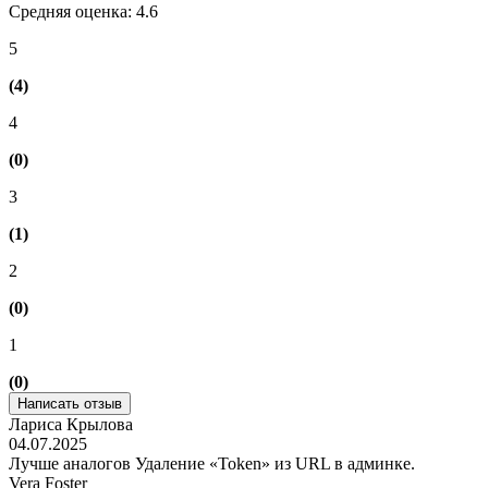
Средняя оценка: 4.6
5
(4)
4
(0)
3
(1)
2
(0)
1
(0)
Написать отзыв
Лариса Крылова
04.07.2025
Лучше аналогов Удаление «‎Token» из URL в админке.
Vera Foster