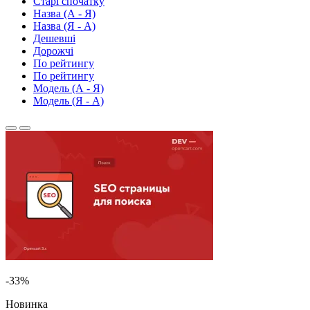
Старі спочатку
Назва (А - Я)
Назва (Я - А)
Дешевші
Дорожчі
По рейтингу
По рейтингу
Модель (А - Я)
Модель (Я - А)
-33%
Новинка