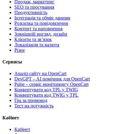
Продаж, маркетинг
SEO та просування
Продуктивність
Інтеграція та обмін даними
Розсилка та повідомлення
Контент та наповнення
Зовнішній вигляд, дизайн
Клієнти та звʼязок
Локалізація та валюта
Різне
Сервисы
Аналіз сайту на OpenCart
DevGPT – AI помічник для OpenCart
Pulse – сервіс моніторингу OpenCart
Конвертувати код TPL у TWIG
Конвертувати код TWIG у TPL
Гра за промокод
Тест на потужність
Кабінет
Кабінет