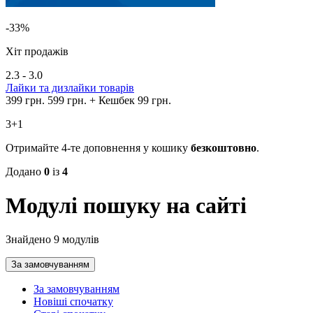
-33%
Хіт продажів
2.3 - 3.0
Лайки та дизлайки товарів
399 грн.
599 грн.
+ Кешбек 99 грн.
3+1
Отримайте 4-те доповнення у кошику
безкоштовно
.
Додано
0
із
4
Модулі пошуку на сайті
Знайдено 9 модулів
За замовчуванням
За замовчуванням
Новіші спочатку