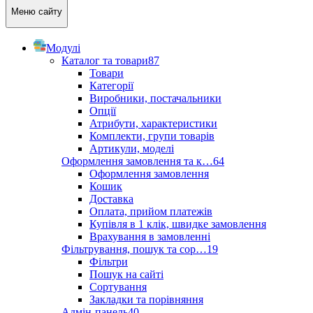
Меню сайту
Модулі
Каталог та товари
87
Товари
Категорії
Виробники, постачальники
Опції
Атрибути, характеристики
Комплекти, групи товарів
Артикули, моделі
Оформлення замовлення та к…
64
Оформлення замовлення
Кошик
Доставка
Оплата, прийом платежів
Купівля в 1 клік, швидке замовлення
Врахування в замовленні
Фільтрування, пошук та сор…
19
Фільтри
Пошук на сайті
Сортування
Закладки та порівняння
Адмін-панель
40