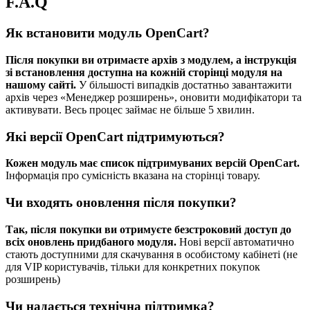
F.A.Q
Як встановити модуль OpenCart?
Після покупки ви отримаєте архів з модулем, а інструкція
зі встановлення доступна на кожній сторінці модуля на
нашому сайті.
У більшості випадків достатньо завантажити
архів через «Менеджер розширень», оновити модифікатори та
активувати. Весь процес займає не більше 5 хвилин.
Які версії OpenCart підтримуються?
Кожен модуль має список підтримуваних версій OpenCart.
Інформація про сумісність вказана на сторінці товару.
Чи входять оновлення після покупки?
Так, після покупки ви отримуєте безстроковий доступ до
всіх оновлень придбаного модуля.
Нові версії автоматично
стають доступними для скачування в особистому кабінеті (не
для VIP користувачів, тільки для конкретних покупок
розширень)
Чи надається технічна підтримка?