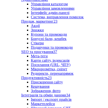
Управління каталогом
Управління замовленнями
Інтерфейс адмін-панелі
Система, виправлення помилок
Продаж, маркетинг
23
Акції
Знижки
Купони та промокоди
Бонусні бали, кешбек
Стікери
Подарунки та промокоди
SEO та просування
37
Мета-теги
Карти сайту, індексація
Посилання (URL, ЧПУ)
Мікророзмітка, сніпет
Редиректи, перенапрямок
Продуктивність
23
Прискорення сайту
Кешування
Зображення, фото
Інтеграція та обмін даними
34
Імпорт / експорт прайсів
Маркетплейси