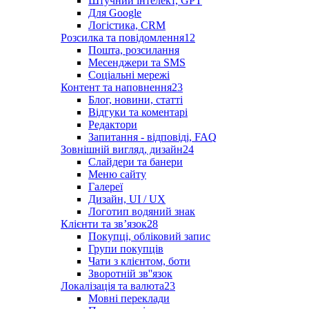
Штучний інтелект, GPT
Для Google
Логістика, CRM
Розсилка та повідомлення
12
Пошта, розсилання
Месенджери та SMS
Соціальні мережі
Контент та наповнення
23
Блог, новини, статті
Відгуки та коментарі
Редактори
Запитання - відповіді, FAQ
Зовнішній вигляд, дизайн
24
Слайдери та банери
Меню сайту
Галереї
Дизайн, UI / UX
Логотип водяний знак
Клієнти та звʼязок
28
Покупці, обліковий запис
Групи покупців
Чати з клієнтом, боти
Зворотній зв''язок
Локалізація та валюта
23
Мовні переклади