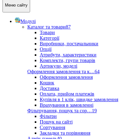
Меню сайту
Модулі
Каталог та товари
87
Товари
Категорії
Виробники, постачальники
Опції
Атрибути, характеристики
Комплекти, групи товарів
Артикули, моделі
Оформлення замовлення та к…
64
Оформлення замовлення
Кошик
Доставка
Оплата, прийом платежів
Купівля в 1 клік, швидке замовлення
Врахування в замовленні
Фільтрування, пошук та сор…
19
Фільтри
Пошук на сайті
Сортування
Закладки та порівняння
Адмін-панель
40