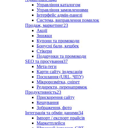
Управління каталогом
Управління замовленнями
Інтерфейс адмін-панелі
Система, виправлення помилок
Продаж, маркетинг
23
Акції
Знижки
Купони та промокоди
Бонусні бали, кешбек
Стікери
Подарунки та промокоди
SEO та просування
37
Мета-теги
Карти сайту, індексація
Посилання (URL, ЧПУ)
Мікророзмітка, сніпет
Редиректи, перенапрямок
Продуктивність
23
Прискорення сайту
Кешування
Зображення, фото
Інтеграція та обмін даними
34
Імпорт / експорт прайсів
Маркетплейси