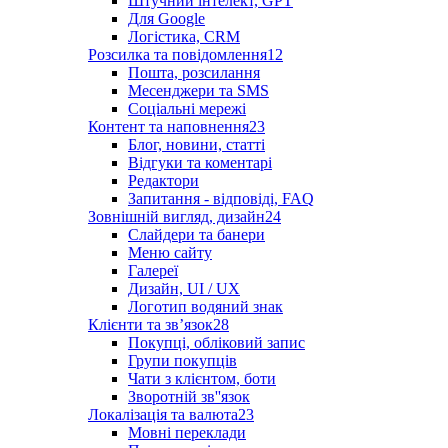
Штучний інтелект, GPT
Для Google
Логістика, CRM
Розсилка та повідомлення
12
Пошта, розсилання
Месенджери та SMS
Соціальні мережі
Контент та наповнення
23
Блог, новини, статті
Відгуки та коментарі
Редактори
Запитання - відповіді, FAQ
Зовнішній вигляд, дизайн
24
Слайдери та банери
Меню сайту
Галереї
Дизайн, UI / UX
Логотип водяний знак
Клієнти та звʼязок
28
Покупці, обліковий запис
Групи покупців
Чати з клієнтом, боти
Зворотній зв''язок
Локалізація та валюта
23
Мовні переклади