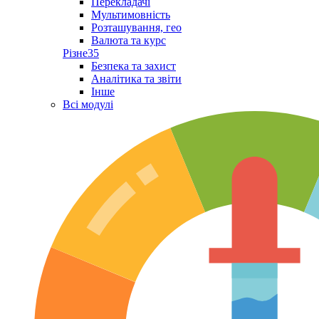
Перекладачі
Мультимовність
Розташування, гео
Валюта та курс
Різне
35
Безпека та захист
Аналітика та звіти
Інше
Всі модулі