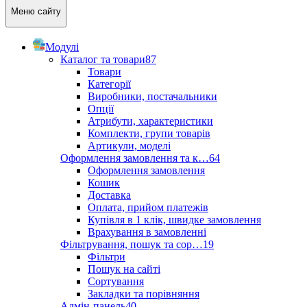
Меню сайту
Модулі
Каталог та товари
87
Товари
Категорії
Виробники, постачальники
Опції
Атрибути, характеристики
Комплекти, групи товарів
Артикули, моделі
Оформлення замовлення та к…
64
Оформлення замовлення
Кошик
Доставка
Оплата, прийом платежів
Купівля в 1 клік, швидке замовлення
Врахування в замовленні
Фільтрування, пошук та сор…
19
Фільтри
Пошук на сайті
Сортування
Закладки та порівняння
Адмін-панель
40