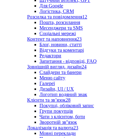
Штучний інтелект, GPT
Для Google
Логістика, CRM
Розсилка та повідомлення
12
Пошта, розсилання
Месенджери та SMS
Соціальні мережі
Контент та наповнення
23
Блог, новини, статті
Відгуки та коментарі
Редактори
Запитання - відповіді, FAQ
Зовнішній вигляд, дизайн
24
Слайдери та банери
Меню сайту
Галереї
Дизайн, UI / UX
Логотип водяний знак
Клієнти та звʼязок
28
Покупці, обліковий запис
Групи покупців
Чати з клієнтом, боти
Зворотній зв''язок
Локалізація та валюта
23
Мовні переклади