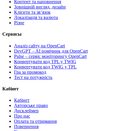
Контент та наповнення
Зовнішній вигляд, дизайн
Клієнти та звʼязок
Локалізація та валюта
Різне
Сервисы
Аналіз сайту на OpenCart
DevGPT – AI помічник для OpenCart
Pulse – сервіс моніторингу OpenCart
Конвертувати код TPL у TWIG
Конвертувати код TWIG у TPL
Гра за промокод
Тест на потужність
Кабінет
Кабінет
Авторське право
Дисклеймер
Про нас
Оплата та отримання
Повернення