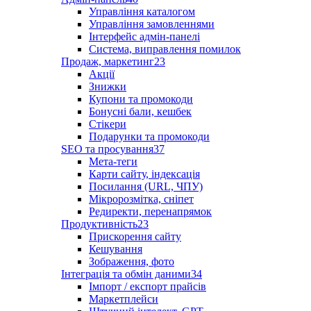
Управління каталогом
Управління замовленнями
Інтерфейс адмін-панелі
Система, виправлення помилок
Продаж, маркетинг
23
Акції
Знижки
Купони та промокоди
Бонусні бали, кешбек
Стікери
Подарунки та промокоди
SEO та просування
37
Мета-теги
Карти сайту, індексація
Посилання (URL, ЧПУ)
Мікророзмітка, сніпет
Редиректи, перенапрямок
Продуктивність
23
Прискорення сайту
Кешування
Зображення, фото
Інтеграція та обмін даними
34
Імпорт / експорт прайсів
Маркетплейси