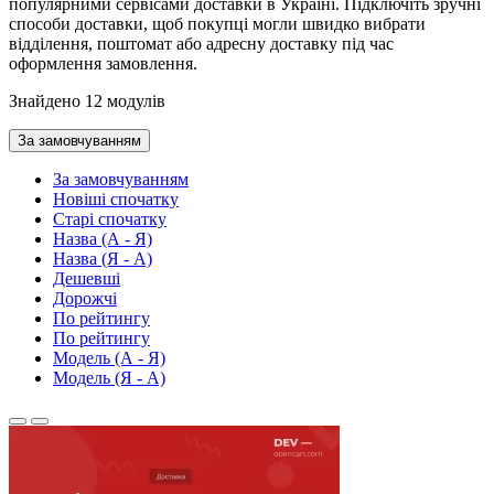
популярними сервісами доставки в Україні. Підключіть зручні
способи доставки, щоб покупці могли швидко вибрати
відділення, поштомат або адресну доставку під час
оформлення замовлення.
Знайдено 12 модулів
За замовчуванням
За замовчуванням
Новіші спочатку
Старі спочатку
Назва (А - Я)
Назва (Я - А)
Дешевші
Дорожчі
По рейтингу
По рейтингу
Модель (А - Я)
Модель (Я - А)