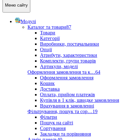
Меню сайту
Модулі
Каталог та товари
87
Товари
Категорії
Виробники, постачальники
Опції
Атрибути, характеристики
Комплекти, групи товарів
Артикули, моделі
Оформлення замовлення та к…
64
Оформлення замовлення
Кошик
Доставка
Оплата, прийом платежів
Купівля в 1 клік, швидке замовлення
Врахування в замовленні
Фільтрування, пошук та сор…
19
Фільтри
Пошук на сайті
Сортування
Закладки та порівняння
Адмін-панель
40