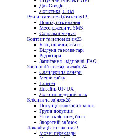
Штучний інтелект, GPT
Для Google
Логістика, CRM
Розсилка та повідомлення
12
Пошта, розсилання
Месенджери та SMS
Соціальні мережі
Контент та наповнення
23
Блог, новини, статті
Відгуки та коментарі
Редактори
Запитання - відповіді, FAQ
Зовнішній вигляд, дизайн
24
Слайдери та банери
Меню сайту
Галереї
Дизайн, UI / UX
Логотип водяний знак
Клієнти та звʼязок
28
Покупці, обліковий запис
Групи покупців
Чати з клієнтом, боти
Зворотній зв''язок
Локалізація та валюта
23
Мовні переклади