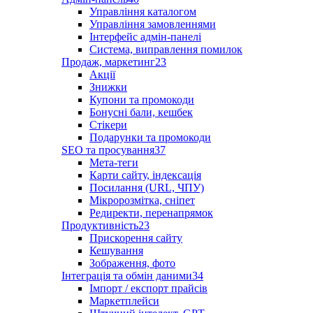
Управління каталогом
Управління замовленнями
Інтерфейс адмін-панелі
Система, виправлення помилок
Продаж, маркетинг
23
Акції
Знижки
Купони та промокоди
Бонусні бали, кешбек
Стікери
Подарунки та промокоди
SEO та просування
37
Мета-теги
Карти сайту, індексація
Посилання (URL, ЧПУ)
Мікророзмітка, сніпет
Редиректи, перенапрямок
Продуктивність
23
Прискорення сайту
Кешування
Зображення, фото
Інтеграція та обмін даними
34
Імпорт / експорт прайсів
Маркетплейси