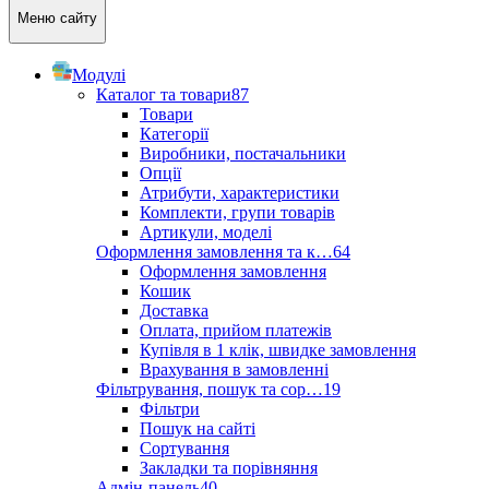
Меню сайту
Модулі
Каталог та товари
87
Товари
Категорії
Виробники, постачальники
Опції
Атрибути, характеристики
Комплекти, групи товарів
Артикули, моделі
Оформлення замовлення та к…
64
Оформлення замовлення
Кошик
Доставка
Оплата, прийом платежів
Купівля в 1 клік, швидке замовлення
Врахування в замовленні
Фільтрування, пошук та сор…
19
Фільтри
Пошук на сайті
Сортування
Закладки та порівняння
Адмін-панель
40