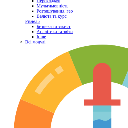
Перекладачі
Мультимовність
Розташування, гео
Валюта та курс
Різне
35
Безпека та захист
Аналітика та звіти
Інше
Всі модулі