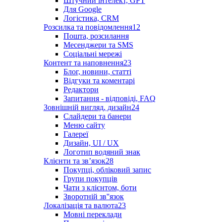
Штучний інтелект, GPT
Для Google
Логістика, CRM
Розсилка та повідомлення
12
Пошта, розсилання
Месенджери та SMS
Соціальні мережі
Контент та наповнення
23
Блог, новини, статті
Відгуки та коментарі
Редактори
Запитання - відповіді, FAQ
Зовнішній вигляд, дизайн
24
Слайдери та банери
Меню сайту
Галереї
Дизайн, UI / UX
Логотип водяний знак
Клієнти та звʼязок
28
Покупці, обліковий запис
Групи покупців
Чати з клієнтом, боти
Зворотній зв''язок
Локалізація та валюта
23
Мовні переклади