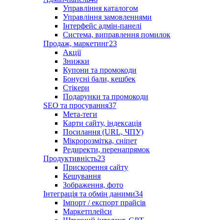
Управління каталогом
Управління замовленнями
Інтерфейс адмін-панелі
Система, виправлення помилок
Продаж, маркетинг
23
Акції
Знижки
Купони та промокоди
Бонусні бали, кешбек
Стікери
Подарунки та промокоди
SEO та просування
37
Мета-теги
Карти сайту, індексація
Посилання (URL, ЧПУ)
Мікророзмітка, сніпет
Редиректи, перенапрямок
Продуктивність
23
Прискорення сайту
Кешування
Зображення, фото
Інтеграція та обмін даними
34
Імпорт / експорт прайсів
Маркетплейси