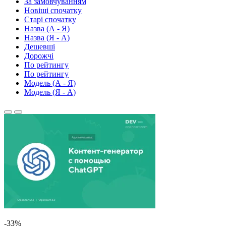
За замовчуванням
Новіші спочатку
Старі спочатку
Назва (А - Я)
Назва (Я - А)
Дешевші
Дорожчі
По рейтингу
По рейтингу
Модель (А - Я)
Модель (Я - А)
-33%