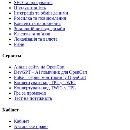
SEO та просування
Продуктивність
Інтеграція та обмін даними
Розсилка та повідомлення
Контент та наповнення
Зовнішній вигляд, дизайн
Клієнти та звʼязок
Локалізація та валюта
Різне
Сервисы
Аналіз сайту на OpenCart
DevGPT – AI помічник для OpenCart
Pulse – сервіс моніторингу OpenCart
Конвертувати код TPL у TWIG
Конвертувати код TWIG у TPL
Гра за промокод
Тест на потужність
Кабінет
Кабінет
Авторське право