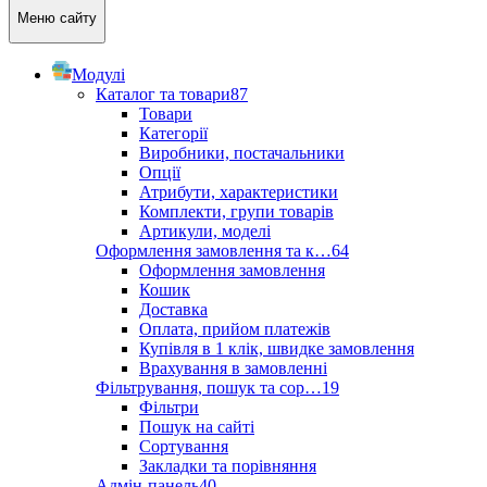
Меню сайту
Модулі
Каталог та товари
87
Товари
Категорії
Виробники, постачальники
Опції
Атрибути, характеристики
Комплекти, групи товарів
Артикули, моделі
Оформлення замовлення та к…
64
Оформлення замовлення
Кошик
Доставка
Оплата, прийом платежів
Купівля в 1 клік, швидке замовлення
Врахування в замовленні
Фільтрування, пошук та сор…
19
Фільтри
Пошук на сайті
Сортування
Закладки та порівняння
Адмін-панель
40