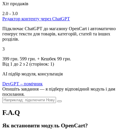
Хіт продажів
2.0 - 3.0
Редактор контенту через ChatGPT
Підключає ChatGPT до магазину OpenCart і автоматично
генерує тексти для товарів, категорій, статей та інших
розділів.
3
399 грн.
599 грн.
+ Кешбек 99 грн.
Від 1 до 2 з 2 (сторінок: 1)
AI підбір модуля, консультація
DevGPT – помічник
Опишіть завдання — я підберу відповідний модуль і дам
посилання.
F.A.Q
Як встановити модуль OpenCart?