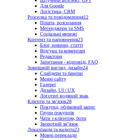
Штучний інтелект, GPT
Для Google
Логістика, CRM
Розсилка та повідомлення
12
Пошта, розсилання
Месенджери та SMS
Соціальні мережі
Контент та наповнення
23
Блог, новини, статті
Відгуки та коментарі
Редактори
Запитання - відповіді, FAQ
Зовнішній вигляд, дизайн
24
Слайдери та банери
Меню сайту
Галереї
Дизайн, UI / UX
Логотип водяний знак
Клієнти та звʼязок
28
Покупці, обліковий запис
Групи покупців
Чати з клієнтом, боти
Зворотній зв''язок
Локалізація та валюта
23
Мовні переклади