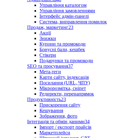
Управління каталогом
Управління замовленнями
Інтерфейс адмін-панелі
Система, виправлення помилок
Продаж, маркетинг
23
Акції
Знижки
Купони та промокоди
Бонусні бали, кешбек
Стікери
Подарунки та промокоди
SEO та просування
37
Мета-теги
Карти сайту, індексація
Посилання (URL, ЧПУ)
Мікророзмітка, сніпет
Редиректи, перенапрямок
Продуктивність
23
Прискорення сайту
Кешування
Зображення, фото
Інтеграція та обмін даними
34
Імпорт / експорт прайсів
Маркетплейси