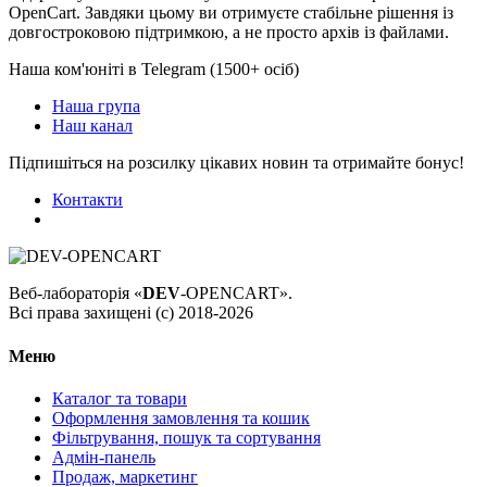
OpenCart. Завдяки цьому ви отримуєте стабільне рішення із
довгостроковою підтримкою, а не просто архів із файлами.
Наша ком'юніті в Telegram (1500+ осіб)
Наша група
Наш канал
Підпишіться на розсилку цікавих новин та отримайте бонус!
Контакти
Веб-лабораторія «
DEV
-OPENCART».
Всі права захищені (с) 2018-2026
Меню
Каталог та товари
Оформлення замовлення та кошик
Фільтрування, пошук та сортування
Адмін-панель
Продаж, маркетинг