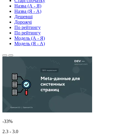
Старі спочатку
Назва (А - Я)
Назва (Я - А)
Дешевші
Дорожчі
По рейтингу
По рейтингу
Модель (А - Я)
Модель (Я - А)
-33%
2.3 - 3.0