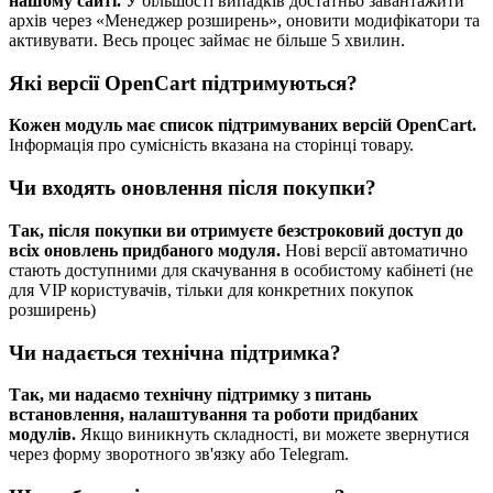
нашому сайті.
У більшості випадків достатньо завантажити
архів через «Менеджер розширень», оновити модифікатори та
активувати. Весь процес займає не більше 5 хвилин.
Які версії OpenCart підтримуються?
Кожен модуль має список підтримуваних версій OpenCart.
Інформація про сумісність вказана на сторінці товару.
Чи входять оновлення після покупки?
Так, після покупки ви отримуєте безстроковий доступ до
всіх оновлень придбаного модуля.
Нові версії автоматично
стають доступними для скачування в особистому кабінеті (не
для VIP користувачів, тільки для конкретних покупок
розширень)
Чи надається технічна підтримка?
Так, ми надаємо технічну підтримку з питань
встановлення, налаштування та роботи придбаних
модулів.
Якщо виникнуть складності, ви можете звернутися
через форму зворотного зв'язку або Telegram.