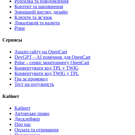
Розсилка та повідомлення
Контент та наповнення
Зовнішній вигляд, дизайн
Клієнти та звʼязок
Локалізація та валюта
Різне
Сервисы
Аналіз сайту на OpenCart
DevGPT – AI помічник для OpenCart
Pulse – сервіс моніторингу OpenCart
Конвертувати код TPL у TWIG
Конвертувати код TWIG у TPL
Гра за промокод
Тест на потужність
Кабінет
Кабінет
Авторське право
Дисклеймер
Про нас
Оплата та отримання