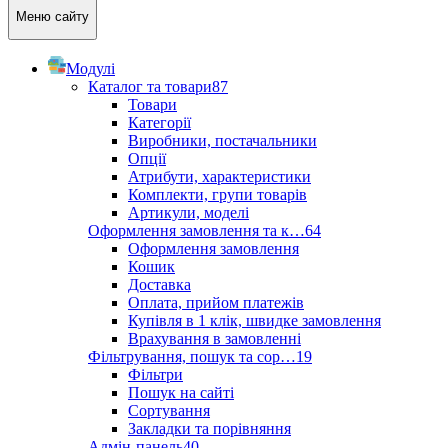
Меню сайту
Модулі
Каталог та товари
87
Товари
Категорії
Виробники, постачальники
Опції
Атрибути, характеристики
Комплекти, групи товарів
Артикули, моделі
Оформлення замовлення та к…
64
Оформлення замовлення
Кошик
Доставка
Оплата, прийом платежів
Купівля в 1 клік, швидке замовлення
Врахування в замовленні
Фільтрування, пошук та сор…
19
Фільтри
Пошук на сайті
Сортування
Закладки та порівняння
Адмін-панель
40