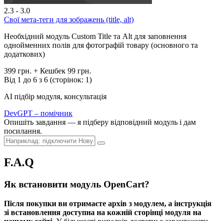
2.3 - 3.0
Свої мета-теги для зображень (title, alt)
Необхідний модуль Custom Title та Alt для заповнення
однойменних полів для фотографій товару (основного та
додаткових)
399 грн.
+ Кешбек 99 грн.
Від 1 до 6 з 6 (сторінок: 1)
AI підбір модуля, консультація
DevGPT – помічник
Опишіть завдання — я підберу відповідний модуль і дам
посилання.
F.A.Q
Як встановити модуль OpenCart?
Після покупки ви отримаєте архів з модулем, а інструкція
зі встановлення доступна на кожній сторінці модуля на