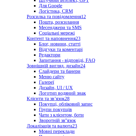
Штучний інтелект, GPT
Для Google
Логістика, CRM
Розсилка та повідомлення
12
Пошта, розсилання
Месенджери та SMS
Соціальні мережі
Контент та наповнення
23
Блог, новини, статті
Відгуки та коментарі
Редактори
Запитання - відповіді, FAQ
Зовнішній вигляд, дизайн
24
Слайдери та банери
Меню сайту
Галереї
Дизайн, UI / UX
Логотип водяний знак
Клієнти та звʼязок
28
Покупці, обліковий запис
Групи покупців
Чати з клієнтом, боти
Зворотній зв''язок
Локалізація та валюта
23
Мовні переклади