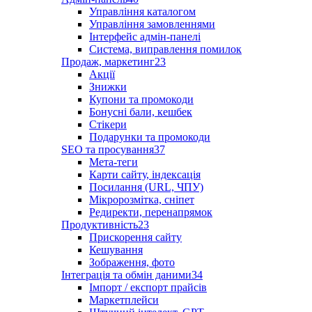
Управління каталогом
Управління замовленнями
Інтерфейс адмін-панелі
Система, виправлення помилок
Продаж, маркетинг
23
Акції
Знижки
Купони та промокоди
Бонусні бали, кешбек
Стікери
Подарунки та промокоди
SEO та просування
37
Мета-теги
Карти сайту, індексація
Посилання (URL, ЧПУ)
Мікророзмітка, сніпет
Редиректи, перенапрямок
Продуктивність
23
Прискорення сайту
Кешування
Зображення, фото
Інтеграція та обмін даними
34
Імпорт / експорт прайсів
Маркетплейси