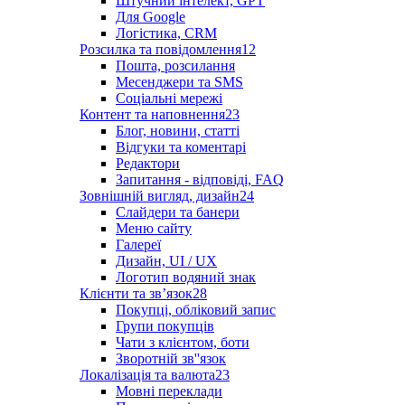
Штучний інтелект, GPT
Для Google
Логістика, CRM
Розсилка та повідомлення
12
Пошта, розсилання
Месенджери та SMS
Соціальні мережі
Контент та наповнення
23
Блог, новини, статті
Відгуки та коментарі
Редактори
Запитання - відповіді, FAQ
Зовнішній вигляд, дизайн
24
Слайдери та банери
Меню сайту
Галереї
Дизайн, UI / UX
Логотип водяний знак
Клієнти та звʼязок
28
Покупці, обліковий запис
Групи покупців
Чати з клієнтом, боти
Зворотній зв''язок
Локалізація та валюта
23
Мовні переклади