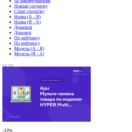
За замовчуванням
Новіші спочатку
Старі спочатку
Назва (А - Я)
Назва (Я - А)
Дешевші
Дорожчі
По рейтингу
По рейтингу
Модель (А - Я)
Модель (Я - А)
-33%