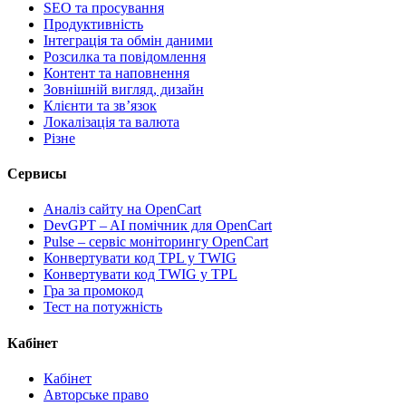
SEO та просування
Продуктивність
Інтеграція та обмін даними
Розсилка та повідомлення
Контент та наповнення
Зовнішній вигляд, дизайн
Клієнти та звʼязок
Локалізація та валюта
Різне
Сервисы
Аналіз сайту на OpenCart
DevGPT – AI помічник для OpenCart
Pulse – сервіс моніторингу OpenCart
Конвертувати код TPL у TWIG
Конвертувати код TWIG у TPL
Гра за промокод
Тест на потужність
Кабінет
Кабінет
Авторське право