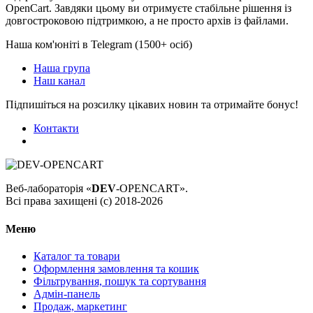
OpenCart. Завдяки цьому ви отримуєте стабільне рішення із
довгостроковою підтримкою, а не просто архів із файлами.
Наша ком'юніті в Telegram (1500+ осіб)
Наша група
Наш канал
Підпишіться на розсилку цікавих новин та отримайте бонус!
Контакти
Веб-лабораторія «
DEV
-OPENCART».
Всі права захищені (с) 2018-2026
Меню
Каталог та товари
Оформлення замовлення та кошик
Фільтрування, пошук та сортування
Адмін-панель
Продаж, маркетинг