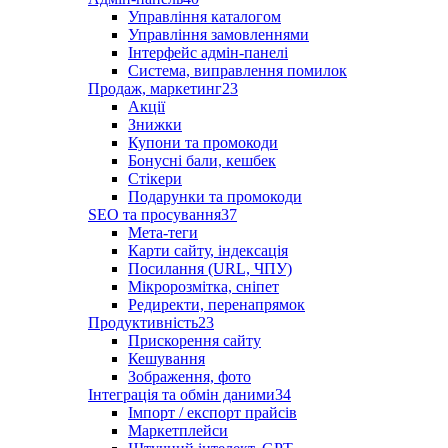
Управління каталогом
Управління замовленнями
Інтерфейс адмін-панелі
Система, виправлення помилок
Продаж, маркетинг
23
Акції
Знижки
Купони та промокоди
Бонусні бали, кешбек
Стікери
Подарунки та промокоди
SEO та просування
37
Мета-теги
Карти сайту, індексація
Посилання (URL, ЧПУ)
Мікророзмітка, сніпет
Редиректи, перенапрямок
Продуктивність
23
Прискорення сайту
Кешування
Зображення, фото
Інтеграція та обмін даними
34
Імпорт / експорт прайсів
Маркетплейси