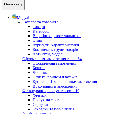
Меню сайту
Модулі
Каталог та товари
87
Товари
Категорії
Виробники, постачальники
Опції
Атрибути, характеристики
Комплекти, групи товарів
Артикули, моделі
Оформлення замовлення та к…
64
Оформлення замовлення
Кошик
Доставка
Оплата, прийом платежів
Купівля в 1 клік, швидке замовлення
Врахування в замовленні
Фільтрування, пошук та сор…
19
Фільтри
Пошук на сайті
Сортування
Закладки та порівняння
Адмін-панель
40