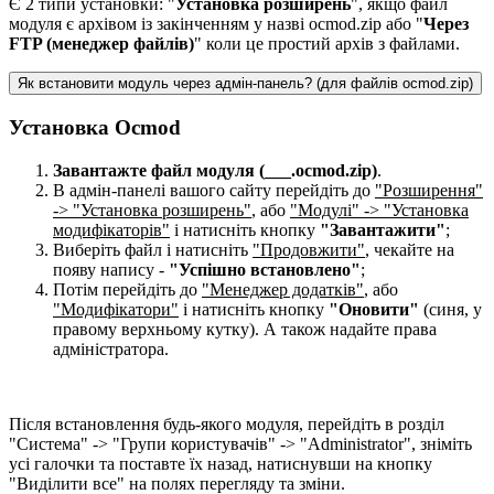
Є 2 типи установки: "
Установка розширень
", якщо файл
модуля є архівом із закінченням у назві ocmod.zip або "
Через
FTP (менеджер файлів)
" коли це простий архів з файлами.
Як встановити модуль через адмін-панель? (для файлів ocmod.zip)
Установка Ocmod
Завантажте файл модуля (___.ocmod.zip)
.
В адмін-панелі вашого сайту перейдіть до
"Розширення"
-> "Установка розширень"
, або
"Модулі" -> "Установка
модифікаторів"
і натисніть кнопку
"Завантажити"
;
Виберіть файл і натисніть
"Продовжити"
, чекайте на
появу напису -
"Успішно встановлено"
;
Потім перейдіть до
"Менеджер додатків"
, або
"Модифікатори"
і натисніть кнопку
"Оновити"
(синя, у
правому верхньому кутку). А також надайте права
адміністратора.
Після встановлення будь-якого модуля, перейдіть в розділ
"Система" -> "Групи користувачів" -> "Administrator", зніміть
усі галочки та поставте їх назад, натиснувши на кнопку
"Виділити все" на полях перегляду та зміни.