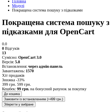
Головна
Модулі
Покращена система пошуку з підказками
Покращена система пошуку з
підказками для OpenCart
0.0
0
Відгуків
13
Сумісно:
OpenCart 3.0
Версія:
5.8
Встановлення:
через адмін-панель
Завантажень:
1570
Хіт продажів
Знижка -33%
399 грн.
599 грн.
Кешбек:
99 грн.
на бонусний рахунок за покупку
До кошика
Замовити із встановленням (+499 грн.)
Зберегти у вибране