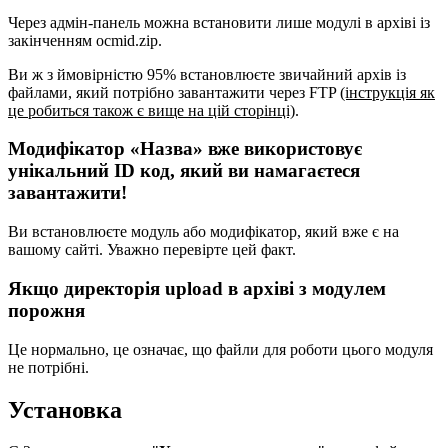
Через адмін-панель можна встановити лише модулі в архіві із
закінченням ocmid.zip.
Ви ж з ймовірністю 95% встановлюєте звичайний архів із
файлами, який потрібно завантажити через FTP
(інструкція як
це робиться також є вище на цій сторінці)
.
Модифікатор «Назва» вже використовує
унікальний ID код, який ви намагаєтеся
завантажити!
Ви встановлюєте модуль або модифікатор, який вже є на
вашому сайті. Уважно перевірте цей факт.
Якщо директорія upload в архіві з модулем
порожня
Це нормально, це означає, що файли для роботи цього модуля
не потрібні.
Установка