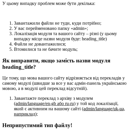
У цьому випадку проблем може бути декілька:
Завантажили файли не туди, куди потрібно;
У вас перейменовано папку «admin»;
Локалізація модуля та вашого сайту – різні (у цьому
випадку місце назви модуля буде: heading_title)
Файли не довантажилися;
Втомилися та не бачите модуль;
Як виправити, якщо замість назви модуля
heading_title?
Це тому, що мова вашого сайту відрізняється від перекладів у
самому модулі (швидше за все у вас адмін-панель українською
мовою, а в модулі цей переклад відсутній).
Завантажте переклад з архіву з модулем
(admin/language/en-gb або ru-ru)
у той код локалізації,
який є активним на вашому сайті
(admin/language/uk-ua,
наприклад)
;
Неприпустимий тип файлу!