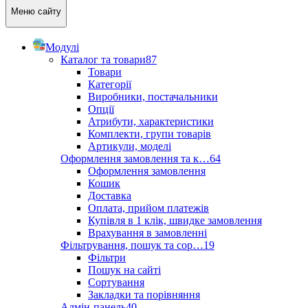
Меню сайту
Модулі
Каталог та товари
87
Товари
Категорії
Виробники, постачальники
Опції
Атрибути, характеристики
Комплекти, групи товарів
Артикули, моделі
Оформлення замовлення та к…
64
Оформлення замовлення
Кошик
Доставка
Оплата, прийом платежів
Купівля в 1 клік, швидке замовлення
Врахування в замовленні
Фільтрування, пошук та сор…
19
Фільтри
Пошук на сайті
Сортування
Закладки та порівняння
Адмін-панель
40