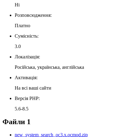
Ні
Розповсюдження:
Платно
Сумісність:
3.0
Локалізація:
Російська, українська, англійська
Активація:
На всі ваші сайти
Версія PHP:
5.6-8.5
Файли
1
new_system_search_oc3.x.ocmod.zip