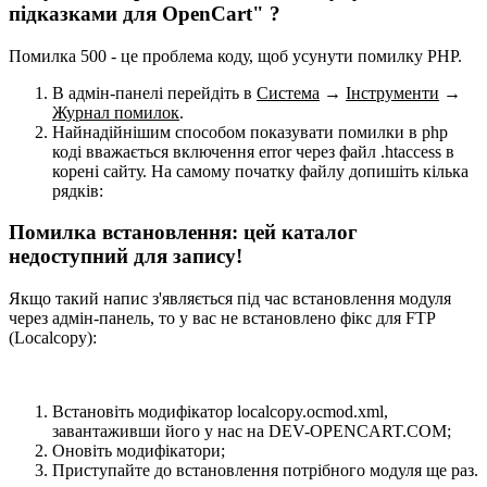
підказками для OpenCart" ?
Помилка 500 - це проблема коду, щоб усунути помилку PHP.
В адмін-панелі перейдіть в
Система
→
Інструменти
→
Журнал помилок
.
Найнадійнішим способом показувати помилки в php
коді вважається включення error через файл .htaccess в
корені сайту. На самому початку файлу допишіть кілька
рядків:
Помилка встановлення: цей каталог
недоступний для запису!
Якщо такий напис з'являється під час встановлення модуля
через адмін-панель, то у вас не встановлено фікс для FTP
(Localcopy):
Встановіть модифікатор localcopy.ocmod.xml,
завантаживши його у нас на DEV-OPENCART.COM;
Оновіть модифікатори;
Приступайте до встановлення потрібного модуля ще раз.