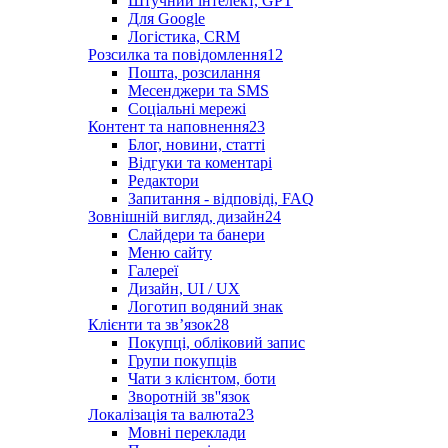
Штучний інтелект, GPT
Для Google
Логістика, CRM
Розсилка та повідомлення
12
Пошта, розсилання
Месенджери та SMS
Соціальні мережі
Контент та наповнення
23
Блог, новини, статті
Відгуки та коментарі
Редактори
Запитання - відповіді, FAQ
Зовнішній вигляд, дизайн
24
Слайдери та банери
Меню сайту
Галереї
Дизайн, UI / UX
Логотип водяний знак
Клієнти та звʼязок
28
Покупці, обліковий запис
Групи покупців
Чати з клієнтом, боти
Зворотній зв''язок
Локалізація та валюта
23
Мовні переклади