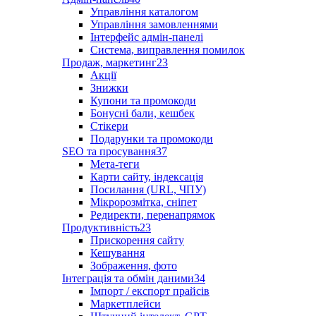
Управління каталогом
Управління замовленнями
Інтерфейс адмін-панелі
Система, виправлення помилок
Продаж, маркетинг
23
Акції
Знижки
Купони та промокоди
Бонусні бали, кешбек
Стікери
Подарунки та промокоди
SEO та просування
37
Мета-теги
Карти сайту, індексація
Посилання (URL, ЧПУ)
Мікророзмітка, сніпет
Редиректи, перенапрямок
Продуктивність
23
Прискорення сайту
Кешування
Зображення, фото
Інтеграція та обмін даними
34
Імпорт / експорт прайсів
Маркетплейси