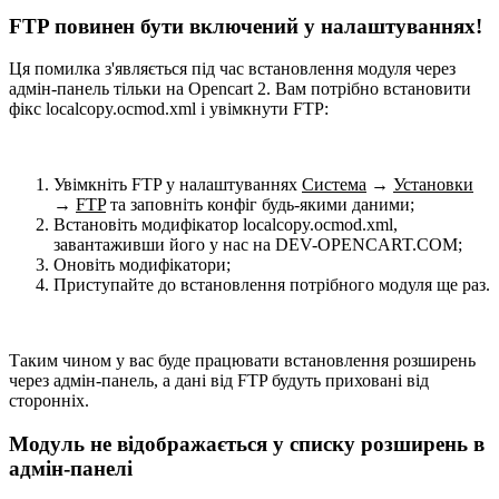
FTP повинен бути включений у налаштуваннях!
Ця помилка з'являється під час встановлення модуля через
адмін-панель тільки на Opencart 2. Вам потрібно встановити
фікс localcopy.ocmod.xml і увімкнути FTP:
Увімкніть FTP у налаштуваннях
Система
→
Установки
→
FTP
та заповніть конфіг будь-якими даними;
Встановіть модифікатор localcopy.ocmod.xml,
завантаживши його у нас на DEV-OPENCART.COM;
Оновіть модифікатори;
Приступайте до встановлення потрібного модуля ще раз.
Таким чином у вас буде працювати встановлення розширень
через адмін-панель, а дані від FTP будуть приховані від
сторонніх.
Модуль не відображається у списку розширень в
адмін-панелі