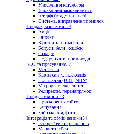
Управління каталогом
Управління замовленнями
Інтерфейс адмін-панелі
Система, виправлення помилок
Продаж, маркетинг
23
Акції
Знижки
Купони та промокоди
Бонусні бали, кешбек
Стікери
Подарунки та промокоди
SEO та просування
37
Мета-теги
Карти сайту, індексація
Посилання (URL, ЧПУ)
Мікророзмітка, сніпет
Редиректи, перенапрямок
Продуктивність
23
Прискорення сайту
Кешування
Зображення, фото
Інтеграція та обмін даними
34
Імпорт / експорт прайсів
Маркетплейси