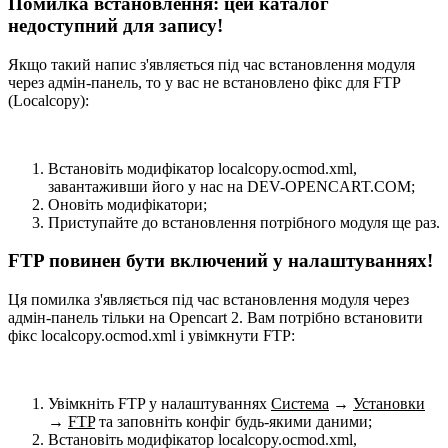
Помилка встановлення: цей каталог
недоступний для запису!
Якщо такий напис з'являється під час встановлення модуля
через адмін-панель, то у вас не встановлено фікс для FTP
(Localcopy):
Встановіть модифікатор localcopy.ocmod.xml,
завантаживши його у нас на DEV-OPENCART.COM;
Оновіть модифікатори;
Приступайте до встановлення потрібного модуля ще раз.
FTP повинен бути включений у налаштуваннях!
Ця помилка з'являється під час встановлення модуля через
адмін-панель тільки на Opencart 2. Вам потрібно встановити
фікс localcopy.ocmod.xml і увімкнути FTP:
Увімкніть FTP у налаштуваннях
Система
→
Установки
→
FTP
та заповніть конфіг будь-якими даними;
Встановіть модифікатор localcopy.ocmod.xml,