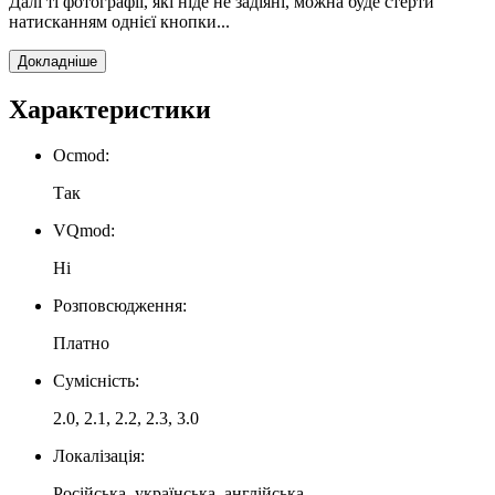
Далі ті фотографії, які ніде не задіяні, можна буде стерти
натисканням однієї кнопки...
Докладніше
Характеристики
Ocmod:
Так
VQmod:
Ні
Розповсюдження:
Платно
Сумісність:
2.0, 2.1, 2.2, 2.3, 3.0
Локалізація:
Російська, українська, англійська