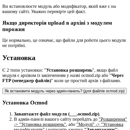
Ви встановлюєте модуль або модифікатор, який вже є на
вашому сайті. Уважно перевірте цей факт.
Якщо директорія upload в архіві з модулем
порожня
Це нормально, це означає, що файли для роботи цього модуля
не потрібні.
Установка
Є 2 типи установки: "
Установка розширень
", якщо файл
модуля є архівом із закінченням у назві ocmod.zip або "
Через
FTP (менеджер файлів)
" коли це простий архів з файлами.
Як встановити модуль через адмін-панель? (для файлів ocmod.zip)
Установка Ocmod
Завантажте файл модуля (___.ocmod.zip)
.
В адмін-панелі вашого сайту перейдіть до
"Розширення"
-> "Установка розширень"
, або
"Модулі" -> "Установка
модифікаторів"
і натисніть кнопку
"Завантажити"
;