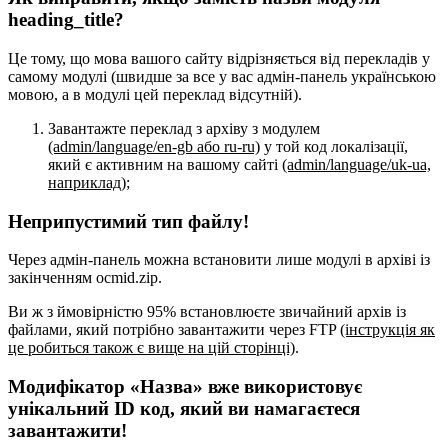
heading_title?
Це тому, що мова вашого сайту відрізняється від перекладів у
самому модулі (швидше за все у вас адмін-панель українською
мовою, а в модулі цей переклад відсутній).
Завантажте переклад з архіву з модулем
(admin/language/en-gb або ru-ru)
у той код локалізації,
який є активним на вашому сайті
(admin/language/uk-ua,
наприклад)
;
Неприпустимий тип файлу!
Через адмін-панель можна встановити лише модулі в архіві із
закінченням ocmid.zip.
Ви ж з ймовірністю 95% встановлюєте звичайний архів із
файлами, який потрібно завантажити через FTP
(інструкція як
це робиться також є вище на цій сторінці)
.
Модифікатор «Назва» вже використовує
унікальний ID код, який ви намагаєтеся
завантажити!