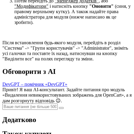
Потім перейдіть до
"Менеджер додатків"
, або
"Модифікатори"
і натисніть кнопку
"Оновити"
(синя, у
правому верхньому кутку). А також надайте права
адміністратора для модуля (нижче написано як це
зробити).
Після встановлення будь-якого модуля, перейдіть в розділ
"Система" -> "Групи користувачів" -> "Administrator", зніміть
усі галочки та поставте їх назад, натиснувши на кнопку
"Виділити все" на полях перегляду та зміни.
Обговорити з AI
DevGPT – помічник «DevGPT»
Привіт! Я ваш AI-консультант. Задайте питання про модуль
«Видалення невикористовуваних зображень для OpenCart», а я
дам розгорнуту відповідь 😉.
Додатково
Також купують