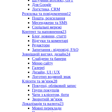
Штучний інтелект, GPT
Для Google
Логістика, CRM
Розсилка та повідомлення
12
Пошта, розсилання
Месенджери та SMS
Соціальні мережі
Контент та наповнення
23
Блог, новини, статті
Відгуки та коментарі
Редактори
Запитання - відповіді, FAQ
Зовнішній вигляд, дизайн
24
Слайдери та банери
Меню сайту
Галереї
Дизайн, UI / UX
Логотип водяний знак
Клієнти та звʼязок
28
Покупці, обліковий запис
Групи покупців
Чати з клієнтом, боти
Зворотній зв''язок
Локалізація та валюта
23
Мовні переклади