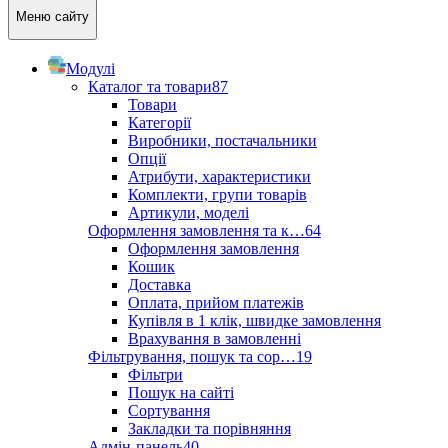
Меню сайту
Модулі
Каталог та товари
87
Товари
Категорії
Виробники, постачальники
Опції
Атрибути, характеристики
Комплекти, групи товарів
Артикули, моделі
Оформлення замовлення та к…
64
Оформлення замовлення
Кошик
Доставка
Оплата, прийом платежів
Купівля в 1 клік, швидке замовлення
Врахування в замовленні
Фільтрування, пошук та сор…
19
Фільтри
Пошук на сайті
Сортування
Закладки та порівняння
Адмін-панель
40