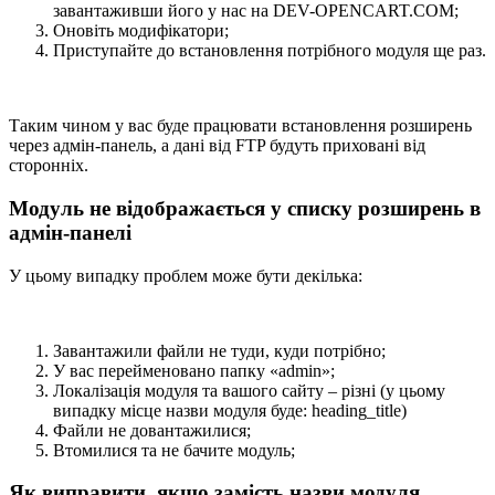
завантаживши його у нас на DEV-OPENCART.COM;
Оновіть модифікатори;
Приступайте до встановлення потрібного модуля ще раз.
Таким чином у вас буде працювати встановлення розширень
через адмін-панель, а дані від FTP будуть приховані від
сторонніх.
Модуль не відображається у списку розширень в
адмін-панелі
У цьому випадку проблем може бути декілька:
Завантажили файли не туди, куди потрібно;
У вас перейменовано папку «admin»;
Локалізація модуля та вашого сайту – різні (у цьому
випадку місце назви модуля буде: heading_title)
Файли не довантажилися;
Втомилися та не бачите модуль;
Як виправити, якщо замість назви модуля