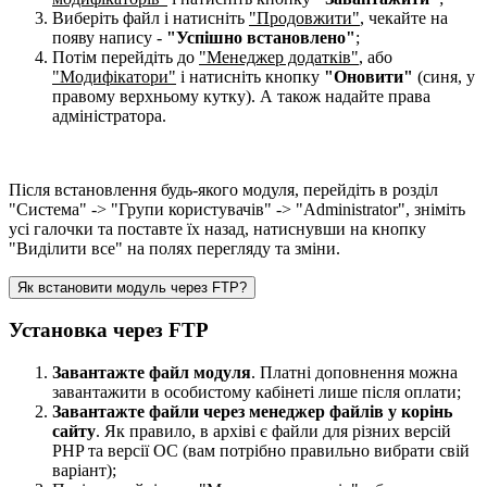
Виберіть файл і натисніть
"Продовжити"
, чекайте на
появу напису -
"Успішно встановлено"
;
Потім перейдіть до
"Менеджер додатків"
, або
"Модифікатори"
і натисніть кнопку
"Оновити"
(синя, у
правому верхньому кутку). А також надайте права
адміністратора.
Після встановлення будь-якого модуля, перейдіть в розділ
"Система" -> "Групи користувачів" -> "Administrator", зніміть
усі галочки та поставте їх назад, натиснувши на кнопку
"Виділити все" на полях перегляду та зміни.
Як встановити модуль через FTP?
Установка через FTP
Завантажте файл модуля
. Платні доповнення можна
завантажити в особистому кабінеті лише після оплати;
Завантажте файли через менеджер файлів у корінь
сайту
. Як правило, в архіві є файли для різних версій
PHP та версії OC (вам потрібно правильно вибрати свій
варіант);