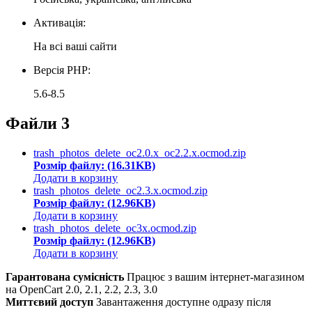
Активація:
На всі ваші сайти
Версія PHP:
5.6-8.5
Файли
3
trash_photos_delete_oc2.0.x_oc2.2.x.ocmod.zip
Розмір файлу: (16.31KB)
Додати в корзину
trash_photos_delete_oc2.3.x.ocmod.zip
Розмір файлу: (12.96KB)
Додати в корзину
trash_photos_delete_oc3x.ocmod.zip
Розмір файлу: (12.96KB)
Додати в корзину
Гарантована сумісність
Працює з вашим інтернет-магазином
на OpenCart 2.0, 2.1, 2.2, 2.3, 3.0
Миттєвий доступ
Завантаження доступне одразу після