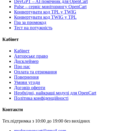
DevGPT – AI помічник для OpenCart
Pulse – сервіс моніторингу OpenCart
Конвертувати код TPL у TWIG
Конвертувати код TWIG у TPL
Гра за промокод
Тест на потужність
Кабінет
Кабінет
Авторське право
Дисклеймер
Про нас
Оплата та отримання
Повернення
Умови угоди
Договір оферти
Необхідні, найкращі модулі для OpenCart
Політика конфіденційності
Контакти
Тех.підтримка з 10:00 до 19:00 без вихідних
mydevopencart@gmail.com