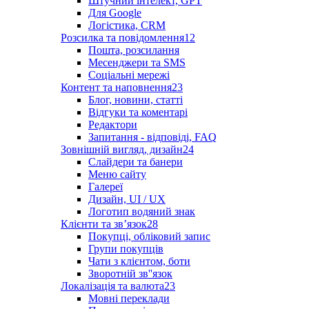
Штучний інтелект, GPT
Для Google
Логістика, CRM
Розсилка та повідомлення
12
Пошта, розсилання
Месенджери та SMS
Соціальні мережі
Контент та наповнення
23
Блог, новини, статті
Відгуки та коментарі
Редактори
Запитання - відповіді, FAQ
Зовнішній вигляд, дизайн
24
Слайдери та банери
Меню сайту
Галереї
Дизайн, UI / UX
Логотип водяний знак
Клієнти та звʼязок
28
Покупці, обліковий запис
Групи покупців
Чати з клієнтом, боти
Зворотній зв''язок
Локалізація та валюта
23
Мовні переклади