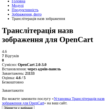
Головна
Модулі
Продуктивність
Зображення, фото
Транслітерація назв зображення
Транслітерація назв
зображення для OpenCart
4.6
7
Відгуків
0
Сумісно:
OpenCart 2.0-3.0
Встановлення:
через адмін-панель
Завантажень:
21133
Оцінка:
4.6 / 5
Безкоштовно
Завантажити
Ви можете замовити послугу «
Установка Транслітерація назв
зображення для OpenCart
» на ваш сайт.
Зберегти у вибране