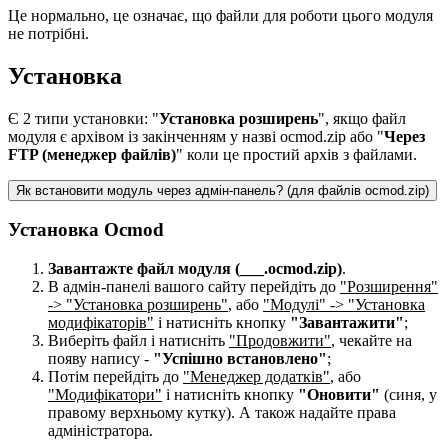
Це нормально, це означає, що файли для роботи цього модуля
не потрібні.
Установка
Є 2 типи установки: "
Установка розширень
", якщо файл
модуля є архівом із закінченням у назві ocmod.zip або "
Через
FTP (менеджер файлів)
" коли це простий архів з файлами.
Як встановити модуль через адмін-панель? (для файлів ocmod.zip)
Установка Ocmod
Завантажте файл модуля (___.ocmod.zip)
.
В адмін-панелі вашого сайту перейдіть до
"Розширення"
-> "Установка розширень"
, або
"Модулі" -> "Установка
модифікаторів"
і натисніть кнопку
"Завантажити"
;
Виберіть файл і натисніть
"Продовжити"
, чекайте на
появу напису -
"Успішно встановлено"
;
Потім перейдіть до
"Менеджер додатків"
, або
"Модифікатори"
і натисніть кнопку
"Оновити"
(синя, у
правому верхньому кутку). А також надайте права
адміністратора.