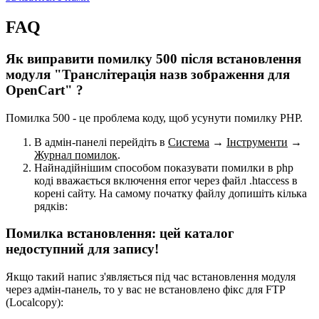
FAQ
Як виправити помилку 500 після встановлення
модуля "Транслітерація назв зображення для
OpenCart" ?
Помилка 500 - це проблема коду, щоб усунути помилку PHP.
В адмін-панелі перейдіть в
Система
→
Інструменти
→
Журнал помилок
.
Найнадійнішим способом показувати помилки в php
коді вважається включення error через файл .htaccess в
корені сайту. На самому початку файлу допишіть кілька
рядків:
Помилка встановлення: цей каталог
недоступний для запису!
Якщо такий напис з'являється під час встановлення модуля
через адмін-панель, то у вас не встановлено фікс для FTP
(Localcopy):