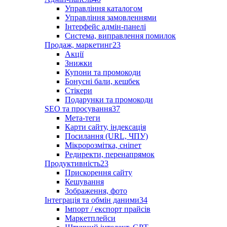
Управління каталогом
Управління замовленнями
Інтерфейс адмін-панелі
Система, виправлення помилок
Продаж, маркетинг
23
Акції
Знижки
Купони та промокоди
Бонусні бали, кешбек
Стікери
Подарунки та промокоди
SEO та просування
37
Мета-теги
Карти сайту, індексація
Посилання (URL, ЧПУ)
Мікророзмітка, сніпет
Редиректи, перенапрямок
Продуктивність
23
Прискорення сайту
Кешування
Зображення, фото
Інтеграція та обмін даними
34
Імпорт / експорт прайсів
Маркетплейси