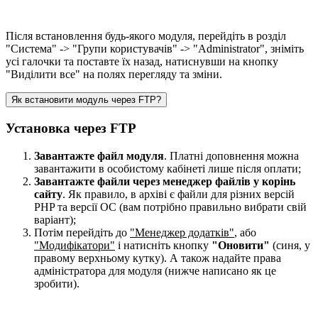
Після встановлення будь-якого модуля, перейдіть в розділ
"Система" -> "Групи користувачів" -> "Administrator", зніміть
усі галочки та поставте їх назад, натиснувши на кнопку
"Виділити все" на полях перегляду та зміни.
Як встановити модуль через FTP?
Установка через FTP
Завантажте файл модуля
. Платні доповнення можна
завантажити в особистому кабінеті лише після оплати;
Завантажте файли через менеджер файлів у корінь
сайту
. Як правило, в архіві є файли для різних версій
PHP та версії OC (вам потрібно правильно вибрати свій
варіант);
Потім перейдіть до
"Менеджер додатків"
, або
"Модифікатори"
і натисніть кнопку
"Оновити"
(синя, у
правому верхньому кутку). А також надайте права
адміністратора для модуля (нижче написано як це
зробити).