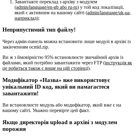
Завантажте переклад з архіву з модулем
(admin/language/en-gb або ru-ru)
у той код локалізації,
який є активним на вашому сайті
(admin/language/uk-ua,
наприклад)
;
Неприпустимий тип файлу!
Через адмін-панель можна встановити лише модулі в архіві із
закінченням ocmid.zip.
Ви ж з ймовірністю 95% встановлюєте звичайний архів із
файлами, який потрібно завантажити через FTP
(інструкція як
це робиться також є вище на цій сторінці)
.
Модифікатор «Назва» вже використовує
унікальний ID код, який ви намагаєтеся
завантажити!
Ви встановлюєте модуль або модифікатор, який вже є на
вашому сайті. Уважно перевірте цей факт.
Якщо директорія upload в архіві з модулем
порожня