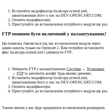
Встановіть модифікатор localcopy.ocmod.xml,
завантаживши його у нас на DEV-OPENCART.COM;
Оновіть модифікатори;
Приступайте до встановлення потрібного модуля ще раз.
FTP повинен бути включений у налаштуваннях!
Ця помилка з'являється під час встановлення модуля через
адмін-панель тільки на Opencart 2. Вам потрібно встановити
фікс localcopy.ocmod.xml і увімкнути FTP:
Увімкніть FTP у налаштуваннях
Система
→
Установки
→
FTP
та заповніть конфіг будь-якими даними;
Встановіть модифікатор localcopy.ocmod.xml,
завантаживши його у нас на DEV-OPENCART.COM;
Оновіть модифікатори;
Приступайте до встановлення потрібного модуля ще раз.
Таким чином у вас буде працювати встановлення розширень