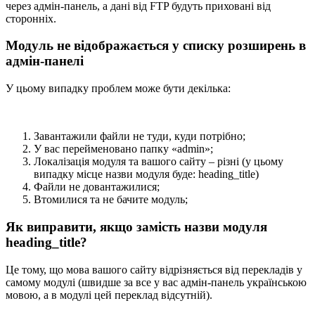
через адмін-панель, а дані від FTP будуть приховані від
сторонніх.
Модуль не відображається у списку розширень в
адмін-панелі
У цьому випадку проблем може бути декілька:
Завантажили файли не туди, куди потрібно;
У вас перейменовано папку «admin»;
Локалізація модуля та вашого сайту – різні (у цьому
випадку місце назви модуля буде: heading_title)
Файли не довантажилися;
Втомилися та не бачите модуль;
Як виправити, якщо замість назви модуля
heading_title?
Це тому, що мова вашого сайту відрізняється від перекладів у
самому модулі (швидше за все у вас адмін-панель українською
мовою, а в модулі цей переклад відсутній).