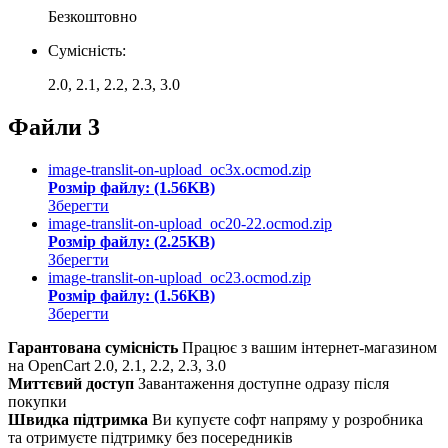
Безкоштовно
Сумісність:
2.0, 2.1, 2.2, 2.3, 3.0
Файли
3
image-translit-on-upload_oc3x.ocmod.zip
Розмір файлу: (1.56KB)
Зберегти
image-translit-on-upload_oc20-22.ocmod.zip
Розмір файлу: (2.25KB)
Зберегти
image-translit-on-upload_oc23.ocmod.zip
Розмір файлу: (1.56KB)
Зберегти
Гарантована сумісність
Працює з вашим інтернет-магазином
на OpenCart 2.0, 2.1, 2.2, 2.3, 3.0
Миттєвий доступ
Завантаження доступне одразу після
покупки
Швидка підтримка
Ви купуєте софт напряму у розробника
та отримуєте підтримку без посередників