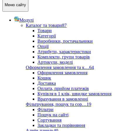
Меню сайту
Модулі
Каталог та товари
87
Товари
Категорії
Виробники, постачальники
Опції
Атрибути, характеристики
Комплекти, групи товарів
Артикули, моделі
Оформлення замовлення та к…
64
Оформлення замовлення
Кошик
Доставка
Оплата, прийом платежів
Купівля в 1 клік, швидке замовлення
Врахування в замовленні
Фільтрування, пошук та сор…
19
Фільтри
Пошук на сайті
Сортування
Закладки та порівняння
Адмін-панель
40