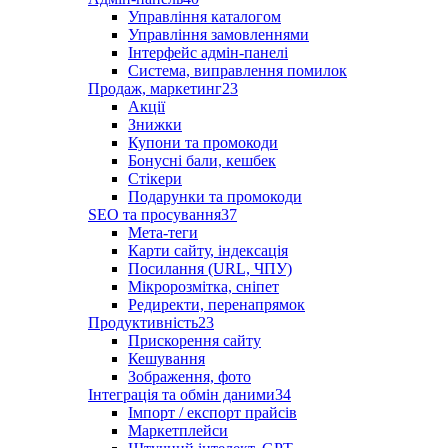
Управління каталогом
Управління замовленнями
Інтерфейс адмін-панелі
Система, виправлення помилок
Продаж, маркетинг
23
Акції
Знижки
Купони та промокоди
Бонусні бали, кешбек
Стікери
Подарунки та промокоди
SEO та просування
37
Мета-теги
Карти сайту, індексація
Посилання (URL, ЧПУ)
Мікророзмітка, сніпет
Редиректи, перенапрямок
Продуктивність
23
Прискорення сайту
Кешування
Зображення, фото
Інтеграція та обмін даними
34
Імпорт / експорт прайсів
Маркетплейси