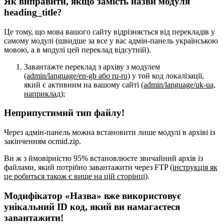
Як виправити, якщо замість назви модуля
heading_title?
Це тому, що мова вашого сайту відрізняється від перекладів у
самому модулі (швидше за все у вас адмін-панель українською
мовою, а в модулі цей переклад відсутній).
Завантажте переклад з архіву з модулем
(admin/language/en-gb або ru-ru)
у той код локалізації,
який є активним на вашому сайті
(admin/language/uk-ua,
наприклад)
;
Неприпустимий тип файлу!
Через адмін-панель можна встановити лише модулі в архіві із
закінченням ocmid.zip.
Ви ж з ймовірністю 95% встановлюєте звичайний архів із
файлами, який потрібно завантажити через FTP
(інструкція як
це робиться також є вище на цій сторінці)
.
Модифікатор «Назва» вже використовує
унікальний ID код, який ви намагаєтеся
завантажити!