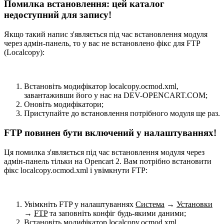
Помилка встановлення: цей каталог
недоступний для запису!
Якщо такий напис з'являється під час встановлення модуля
через адмін-панель, то у вас не встановлено фікс для FTP
(Localcopy):
Встановіть модифікатор localcopy.ocmod.xml,
завантаживши його у нас на DEV-OPENCART.COM;
Оновіть модифікатори;
Приступайте до встановлення потрібного модуля ще раз.
FTP повинен бути включений у налаштуваннях!
Ця помилка з'являється під час встановлення модуля через
адмін-панель тільки на Opencart 2. Вам потрібно встановити
фікс localcopy.ocmod.xml і увімкнути FTP:
Увімкніть FTP у налаштуваннях
Система
→
Установки
→
FTP
та заповніть конфіг будь-якими даними;
Встановіть модифікатор localcopy.ocmod.xml,