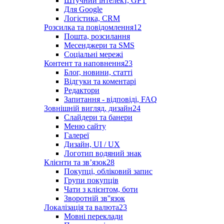
Штучний інтелект, GPT
Для Google
Логістика, CRM
Розсилка та повідомлення
12
Пошта, розсилання
Месенджери та SMS
Соціальні мережі
Контент та наповнення
23
Блог, новини, статті
Відгуки та коментарі
Редактори
Запитання - відповіді, FAQ
Зовнішній вигляд, дизайн
24
Слайдери та банери
Меню сайту
Галереї
Дизайн, UI / UX
Логотип водяний знак
Клієнти та звʼязок
28
Покупці, обліковий запис
Групи покупців
Чати з клієнтом, боти
Зворотній зв''язок
Локалізація та валюта
23
Мовні переклади