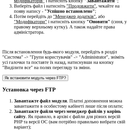
модифікаторів"
і натисніть кнопку
"Завантажити"
;
Виберіть файл і натисніть
"Продовжити"
, чекайте на
появу напису -
"Успішно встановлено"
;
Потім перейдіть до
"Менеджер додатків"
, або
"Модифікатори"
і натисніть кнопку
"Оновити"
(синя, у
правому верхньому кутку). А також надайте права
адміністратора.
Після встановлення будь-якого модуля, перейдіть в розділ
"Система" -> "Групи користувачів" -> "Administrator", зніміть
усі галочки та поставте їх назад, натиснувши на кнопку
"Виділити все" на полях перегляду та зміни.
Як встановити модуль через FTP?
Установка через FTP
Завантажте файл модуля
. Платні доповнення можна
завантажити в особистому кабінеті лише після оплати;
Завантажте файли через менеджер файлів у корінь
сайту
. Як правило, в архіві є файли для різних версій
PHP та версії OC (вам потрібно правильно вибрати свій
варіант);