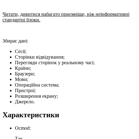
Читати, дивитися набагато приємніше, ніж неінформативні
стандартні блоки.
Збирає дані:
Сесії;
Сторінки відвідування;
Перегляди сторінок у реальному часі;
Країни;
Браузери;
Мови;
Операційна система;
Пристрої;
Розширення екрану;
Джерело.
Характеристики
Ocmod:
Так