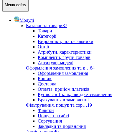
Меню сайту
Модулі
Каталог та товари
87
Товари
Категорії
Виробники, постачальники
Опції
Атрибути, характеристики
Комплекти, групи товарів
Артикули, моделі
Оформлення замовлення та к…
64
Оформлення замовлення
Кошик
Доставка
Оплата, прийом платежів
Купівля в 1 клік, швидке замовлення
Врахування в замовленні
Фільтрування, пошук та сор…
19
Фільтри
Пошук на сайті
Сортування
Закладки та порівняння
Адмін-панель
40