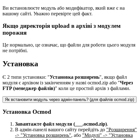
Ви встановлюєте модуль або модифікатор, який вже є на
вашому сайті. Уважно перевірте цей факт.
Якщо директорія upload в архіві з модулем
порожня
Це нормально, це означає, що файли для роботи цього модуля
не потрібні.
Установка
Є 2 типи установки: "
Установка розширень
", якщо файл
модуля є архівом із закінченням у назві ocmod.zip або "
Через
FTP (менеджер файлів)
" коли це простий архів з файлами.
Як встановити модуль через адмін-панель? (для файлів ocmod.zip)
Установка Ocmod
Завантажте файл модуля (___.ocmod.zip)
.
В адмін-панелі вашого сайту перейдіть до
"Розширення"
-> "Установка розширень"
, або
"Модулі" -> "Установка