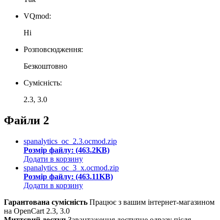
VQmod:
Ні
Розповсюдження:
Безкоштовно
Сумісність:
2.3, 3.0
Файли
2
spanalytics_oc_2.3.ocmod.zip
Розмір файлу: (463.2KB)
Додати в корзину
spanalytics_oc_3_x.ocmod.zip
Розмір файлу: (463.11KB)
Додати в корзину
Гарантована сумісність
Працює з вашим інтернет-магазином
на OpenCart 2.3, 3.0
Миттєвий доступ
Завантаження доступне одразу після