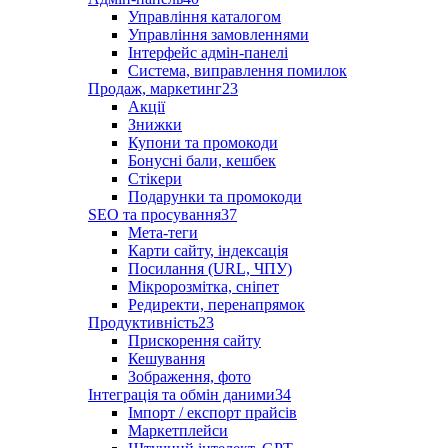
Управління каталогом
Управління замовленнями
Інтерфейс адмін-панелі
Система, виправлення помилок
Продаж, маркетинг
23
Акції
Знижки
Купони та промокоди
Бонусні бали, кешбек
Стікери
Подарунки та промокоди
SEO та просування
37
Мета-теги
Карти сайту, індексація
Посилання (URL, ЧПУ)
Мікророзмітка, сніпет
Редиректи, перенапрямок
Продуктивність
23
Прискорення сайту
Кешування
Зображення, фото
Інтеграція та обмін даними
34
Імпорт / експорт прайсів
Маркетплейси