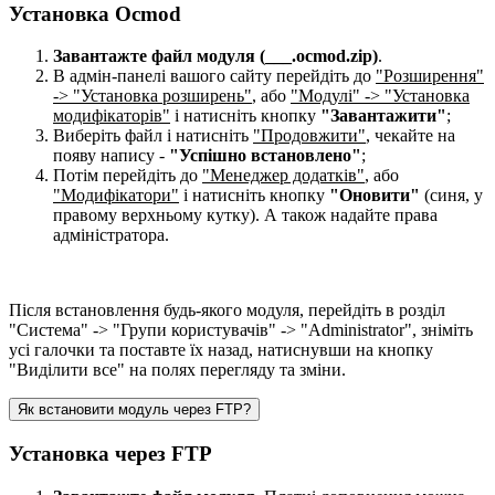
Установка Ocmod
Завантажте файл модуля (___.ocmod.zip)
.
В адмін-панелі вашого сайту перейдіть до
"Розширення"
-> "Установка розширень"
, або
"Модулі" -> "Установка
модифікаторів"
і натисніть кнопку
"Завантажити"
;
Виберіть файл і натисніть
"Продовжити"
, чекайте на
появу напису -
"Успішно встановлено"
;
Потім перейдіть до
"Менеджер додатків"
, або
"Модифікатори"
і натисніть кнопку
"Оновити"
(синя, у
правому верхньому кутку). А також надайте права
адміністратора.
Після встановлення будь-якого модуля, перейдіть в розділ
"Система" -> "Групи користувачів" -> "Administrator", зніміть
усі галочки та поставте їх назад, натиснувши на кнопку
"Виділити все" на полях перегляду та зміни.
Як встановити модуль через FTP?
Установка через FTP