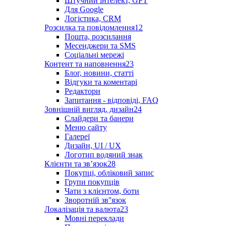
Штучний інтелект, GPT
Для Google
Логістика, CRM
Розсилка та повідомлення
12
Пошта, розсилання
Месенджери та SMS
Соціальні мережі
Контент та наповнення
23
Блог, новини, статті
Відгуки та коментарі
Редактори
Запитання - відповіді, FAQ
Зовнішній вигляд, дизайн
24
Слайдери та банери
Меню сайту
Галереї
Дизайн, UI / UX
Логотип водяний знак
Клієнти та звʼязок
28
Покупці, обліковий запис
Групи покупців
Чати з клієнтом, боти
Зворотній зв''язок
Локалізація та валюта
23
Мовні переклади