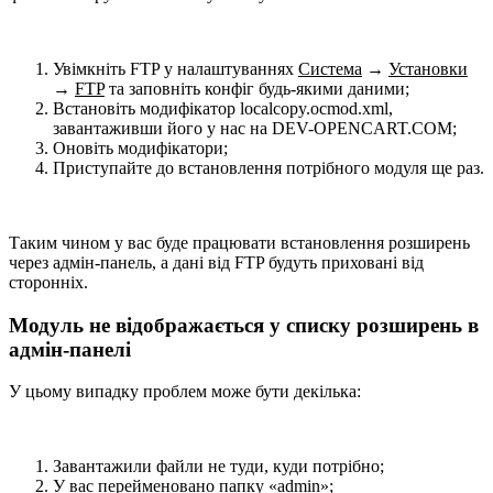
Увімкніть FTP у налаштуваннях
Система
→
Установки
→
FTP
та заповніть конфіг будь-якими даними;
Встановіть модифікатор localcopy.ocmod.xml,
завантаживши його у нас на DEV-OPENCART.COM;
Оновіть модифікатори;
Приступайте до встановлення потрібного модуля ще раз.
Таким чином у вас буде працювати встановлення розширень
через адмін-панель, а дані від FTP будуть приховані від
сторонніх.
Модуль не відображається у списку розширень в
адмін-панелі
У цьому випадку проблем може бути декілька:
Завантажили файли не туди, куди потрібно;
У вас перейменовано папку «admin»;