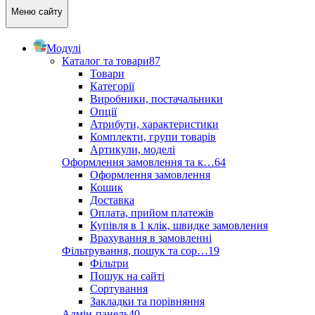
Меню сайту
Модулі
Каталог та товари
87
Товари
Категорії
Виробники, постачальники
Опції
Атрибути, характеристики
Комплекти, групи товарів
Артикули, моделі
Оформлення замовлення та к…
64
Оформлення замовлення
Кошик
Доставка
Оплата, прийом платежів
Купівля в 1 клік, швидке замовлення
Врахування в замовленні
Фільтрування, пошук та сор…
19
Фільтри
Пошук на сайті
Сортування
Закладки та порівняння
Адмін-панель
40