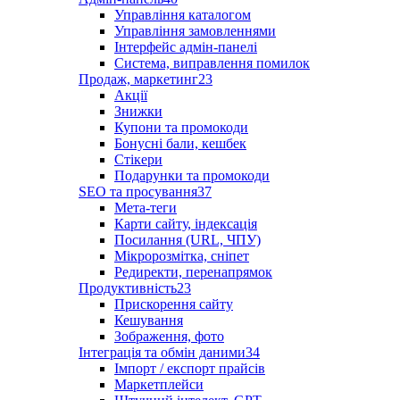
Управління каталогом
Управління замовленнями
Інтерфейс адмін-панелі
Система, виправлення помилок
Продаж, маркетинг
23
Акції
Знижки
Купони та промокоди
Бонусні бали, кешбек
Стікери
Подарунки та промокоди
SEO та просування
37
Мета-теги
Карти сайту, індексація
Посилання (URL, ЧПУ)
Мікророзмітка, сніпет
Редиректи, перенапрямок
Продуктивність
23
Прискорення сайту
Кешування
Зображення, фото
Інтеграція та обмін даними
34
Імпорт / експорт прайсів
Маркетплейси