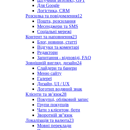
Штучний інтелект, GPT
Для Google
Логістика, CRM
Розсилка та повідомлення
12
Пошта, розсилання
Месенджери та SMS
Соціальні мережі
Контент та наповнення
23
Блог, новини, статті
Відгуки та коментарі
Редактори
Запитання - відповіді, FAQ
Зовнішній вигляд, дизайн
24
Слайдери та банери
Меню сайту
Галереї
Дизайн, UI / UX
Логотип водяний знак
Клієнти та звʼязок
28
Покупці, обліковий запис
Групи покупців
Чати з клієнтом, боти
Зворотній зв''язок
Локалізація та валюта
23
Мовні переклади