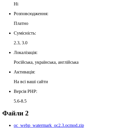
Ні
Розповсюдження:
Платно
Сумісність:
2.3, 3.0
Локалізація:
Російська, українська, англійська
Активація:
На всі ваші сайти
Версія PHP:
5.6-8.5
Файли
2
oc_webp_watermark_oc2.3.ocmod.zip