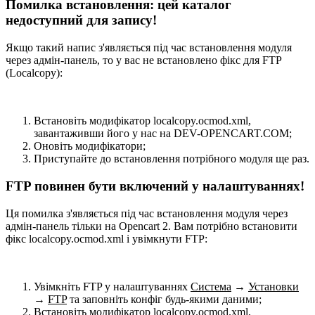
Помилка встановлення: цей каталог
недоступний для запису!
Якщо такий напис з'являється під час встановлення модуля
через адмін-панель, то у вас не встановлено фікс для FTP
(Localcopy):
Встановіть модифікатор localcopy.ocmod.xml,
завантаживши його у нас на DEV-OPENCART.COM;
Оновіть модифікатори;
Приступайте до встановлення потрібного модуля ще раз.
FTP повинен бути включений у налаштуваннях!
Ця помилка з'являється під час встановлення модуля через
адмін-панель тільки на Opencart 2. Вам потрібно встановити
фікс localcopy.ocmod.xml і увімкнути FTP:
Увімкніть FTP у налаштуваннях
Система
→
Установки
→
FTP
та заповніть конфіг будь-якими даними;
Встановіть модифікатор localcopy.ocmod.xml,