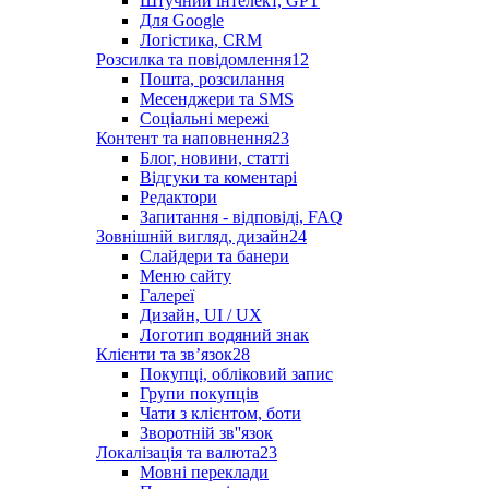
Штучний інтелект, GPT
Для Google
Логістика, CRM
Розсилка та повідомлення
12
Пошта, розсилання
Месенджери та SMS
Соціальні мережі
Контент та наповнення
23
Блог, новини, статті
Відгуки та коментарі
Редактори
Запитання - відповіді, FAQ
Зовнішній вигляд, дизайн
24
Слайдери та банери
Меню сайту
Галереї
Дизайн, UI / UX
Логотип водяний знак
Клієнти та звʼязок
28
Покупці, обліковий запис
Групи покупців
Чати з клієнтом, боти
Зворотній зв''язок
Локалізація та валюта
23
Мовні переклади