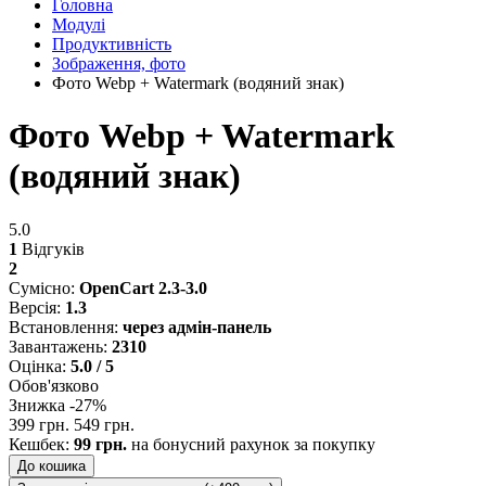
Головна
Модулі
Продуктивність
Зображення, фото
Фото Webp + Watermark (водяний знак)
Фото Webp + Watermark
(водяний знак)
5.0
1
Відгуків
2
Сумісно:
OpenCart 2.3-3.0
Версія:
1.3
Встановлення:
через адмін-панель
Завантажень:
2310
Оцінка:
5.0 / 5
Обов'язково
Знижка -27%
399 грн.
549 грн.
Кешбек:
99 грн.
на бонусний рахунок за покупку
До кошика