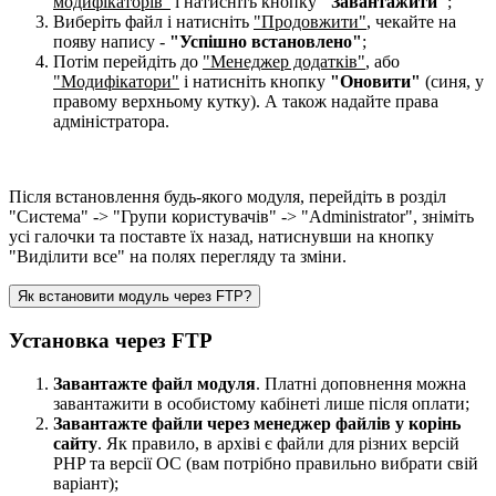
модифікаторів"
і натисніть кнопку
"Завантажити"
;
Виберіть файл і натисніть
"Продовжити"
, чекайте на
появу напису -
"Успішно встановлено"
;
Потім перейдіть до
"Менеджер додатків"
, або
"Модифікатори"
і натисніть кнопку
"Оновити"
(синя, у
правому верхньому кутку). А також надайте права
адміністратора.
Після встановлення будь-якого модуля, перейдіть в розділ
"Система" -> "Групи користувачів" -> "Administrator", зніміть
усі галочки та поставте їх назад, натиснувши на кнопку
"Виділити все" на полях перегляду та зміни.
Як встановити модуль через FTP?
Установка через FTP
Завантажте файл модуля
. Платні доповнення можна
завантажити в особистому кабінеті лише після оплати;
Завантажте файли через менеджер файлів у корінь
сайту
. Як правило, в архіві є файли для різних версій
PHP та версії OC (вам потрібно правильно вибрати свій
варіант);