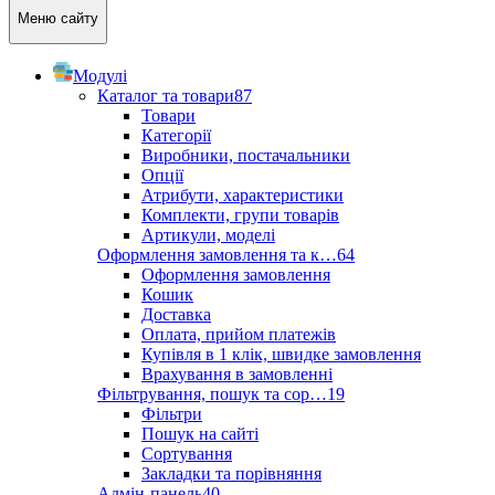
Меню сайту
Модулі
Каталог та товари
87
Товари
Категорії
Виробники, постачальники
Опції
Атрибути, характеристики
Комплекти, групи товарів
Артикули, моделі
Оформлення замовлення та к…
64
Оформлення замовлення
Кошик
Доставка
Оплата, прийом платежів
Купівля в 1 клік, швидке замовлення
Врахування в замовленні
Фільтрування, пошук та сор…
19
Фільтри
Пошук на сайті
Сортування
Закладки та порівняння
Адмін-панель
40