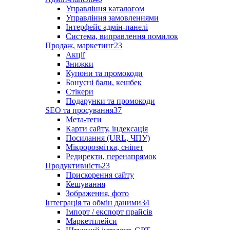
Управління каталогом
Управління замовленнями
Інтерфейс адмін-панелі
Система, виправлення помилок
Продаж, маркетинг
23
Акції
Знижки
Купони та промокоди
Бонусні бали, кешбек
Стікери
Подарунки та промокоди
SEO та просування
37
Мета-теги
Карти сайту, індексація
Посилання (URL, ЧПУ)
Мікророзмітка, сніпет
Редиректи, перенапрямок
Продуктивність
23
Прискорення сайту
Кешування
Зображення, фото
Інтеграція та обмін даними
34
Імпорт / експорт прайсів
Маркетплейси