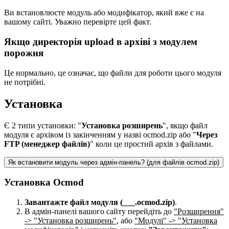
Ви встановлюєте модуль або модифікатор, який вже є на
вашому сайті. Уважно перевірте цей факт.
Якщо директорія upload в архіві з модулем
порожня
Це нормально, це означає, що файли для роботи цього модуля
не потрібні.
Установка
Є 2 типи установки: "
Установка розширень
", якщо файл
модуля є архівом із закінченням у назві ocmod.zip або "
Через
FTP (менеджер файлів)
" коли це простий архів з файлами.
Як встановити модуль через адмін-панель? (для файлів ocmod.zip)
Установка Ocmod
Завантажте файл модуля (___.ocmod.zip)
.
В адмін-панелі вашого сайту перейдіть до
"Розширення"
-> "Установка розширень"
, або
"Модулі" -> "Установка