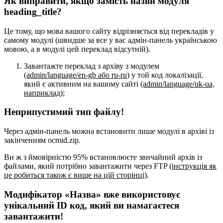
Як виправити, якщо замість назви модуля
heading_title?
Це тому, що мова вашого сайту відрізняється від перекладів у
самому модулі (швидше за все у вас адмін-панель українською
мовою, а в модулі цей переклад відсутній).
Завантажте переклад з архіву з модулем
(admin/language/en-gb або ru-ru)
у той код локалізації,
який є активним на вашому сайті
(admin/language/uk-ua,
наприклад)
;
Неприпустимий тип файлу!
Через адмін-панель можна встановити лише модулі в архіві із
закінченням ocmid.zip.
Ви ж з ймовірністю 95% встановлюєте звичайний архів із
файлами, який потрібно завантажити через FTP
(інструкція як
це робиться також є вище на цій сторінці)
.
Модифікатор «Назва» вже використовує
унікальний ID код, який ви намагаєтеся
завантажити!