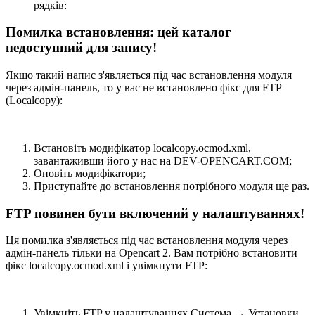
рядків:
Помилка встановлення: цей каталог
недоступний для запису!
Якщо такий напис з'являється під час встановлення модуля
через адмін-панель, то у вас не встановлено фікс для FTP
(Localcopy):
Встановіть модифікатор localcopy.ocmod.xml,
завантаживши його у нас на DEV-OPENCART.COM;
Оновіть модифікатори;
Приступайте до встановлення потрібного модуля ще раз.
FTP повинен бути включений у налаштуваннях!
Ця помилка з'являється під час встановлення модуля через
адмін-панель тільки на Opencart 2. Вам потрібно встановити
фікс localcopy.ocmod.xml і увімкнути FTP:
Увімкніть FTP у налаштуваннях
Система
→
Установки