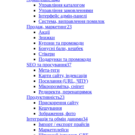
Управління каталогом
Управління замовленнями
Інтерфейс адмін-панелі
Система, виправлення помилок
Продаж, маркетинг
23
Акції
Знижки
Купони та промокоди
Бонусні бали, кешбек
Стікери
Подарунки та промокоди
SEO та просування
37
Мета-теги
Карти сайту, індексація
Посилання (URL, ЧПУ)
Мікророзмітка, сніпет
Редиректи, перенапрямок
Продуктивність
23
Прискорення сайту
Кешування
Зображення, фото
Інтеграція та обмін даними
34
Імпорт / експорт прайсів
Маркетплейси