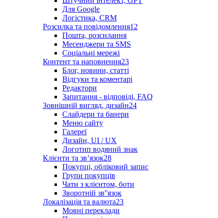
Штучний інтелект, GPT
Для Google
Логістика, CRM
Розсилка та повідомлення
12
Пошта, розсилання
Месенджери та SMS
Соціальні мережі
Контент та наповнення
23
Блог, новини, статті
Відгуки та коментарі
Редактори
Запитання - відповіді, FAQ
Зовнішній вигляд, дизайн
24
Слайдери та банери
Меню сайту
Галереї
Дизайн, UI / UX
Логотип водяний знак
Клієнти та звʼязок
28
Покупці, обліковий запис
Групи покупців
Чати з клієнтом, боти
Зворотній зв''язок
Локалізація та валюта
23
Мовні переклади