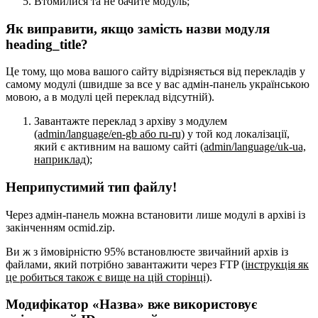
Втомилися та не бачите модуль;
Як виправити, якщо замість назви модуля
heading_title?
Це тому, що мова вашого сайту відрізняється від перекладів у
самому модулі (швидше за все у вас адмін-панель українською
мовою, а в модулі цей переклад відсутній).
Завантажте переклад з архіву з модулем
(admin/language/en-gb або ru-ru)
у той код локалізації,
який є активним на вашому сайті
(admin/language/uk-ua,
наприклад)
;
Неприпустимий тип файлу!
Через адмін-панель можна встановити лише модулі в архіві із
закінченням ocmid.zip.
Ви ж з ймовірністю 95% встановлюєте звичайний архів із
файлами, який потрібно завантажити через FTP
(інструкція як
це робиться також є вище на цій сторінці)
.
Модифікатор «Назва» вже використовує