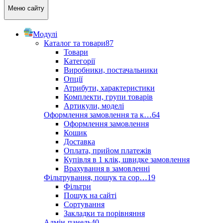
Меню сайту
Модулі
Каталог та товари
87
Товари
Категорії
Виробники, постачальники
Опції
Атрибути, характеристики
Комплекти, групи товарів
Артикули, моделі
Оформлення замовлення та к…
64
Оформлення замовлення
Кошик
Доставка
Оплата, прийом платежів
Купівля в 1 клік, швидке замовлення
Врахування в замовленні
Фільтрування, пошук та сор…
19
Фільтри
Пошук на сайті
Сортування
Закладки та порівняння
Адмін-панель
40