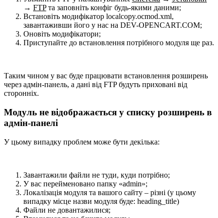
→
FTP
та заповніть конфіг будь-якими даними;
Встановіть модифікатор localcopy.ocmod.xml,
завантаживши його у нас на DEV-OPENCART.COM;
Оновіть модифікатори;
Приступайте до встановлення потрібного модуля ще раз.
Таким чином у вас буде працювати встановлення розширень
через адмін-панель, а дані від FTP будуть приховані від
сторонніх.
Модуль не відображається у списку розширень в
адмін-панелі
У цьому випадку проблем може бути декілька:
Завантажили файли не туди, куди потрібно;
У вас перейменовано папку «admin»;
Локалізація модуля та вашого сайту – різні (у цьому
випадку місце назви модуля буде: heading_title)
Файли не довантажилися;