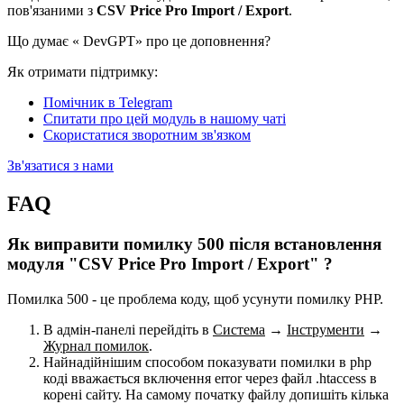
пов'язаними з
CSV Price Pro Import / Export
.
Що думає «
DevGPT» про це доповнення?
Як отримати підтримку:
Помічник в Telegram
Спитати про цей модуль в нашому чаті
Скористатися зворотним зв'язком
Зв'язатися з нами
FAQ
Як виправити помилку 500 після встановлення
модуля "CSV Price Pro Import / Export" ?
Помилка 500 - це проблема коду, щоб усунути помилку PHP.
В адмін-панелі перейдіть в
Система
→
Інструменти
→
Журнал помилок
.
Найнадійнішим способом показувати помилки в php
коді вважається включення error через файл .htaccess в
корені сайту. На самому початку файлу допишіть кілька