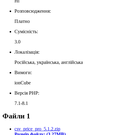
Ні
Розповсюдження:
Платно
Сумісність:
3.0
Локалізація:
Російська, українська, англійська
Вимоги:
ionCube
Версія PHP:
7.1-8.1
Файли
1
csv_price_pro_5.1.2.zip
Розмір файлу: (3.27MB)